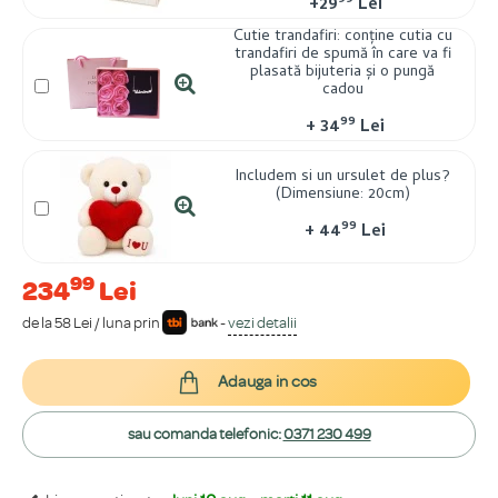
99
+
29
Lei
Cutie trandafiri: conține cutia cu
trandafiri de spumă în care va fi
plasată bijuteria și o pungă
cadou
99
+
34
Lei
Includem si un ursulet de plus?
(Dimensiune: 20cm)
99
+
44
Lei
99
234
Lei
de la 58 Lei / luna prin
-
vezi detalii
Adauga in cos
sau comanda telefonic:
0371 230 499