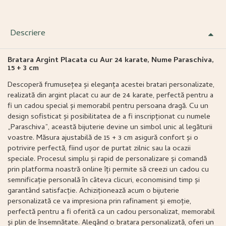
Descriere
Bratara Argint Placata cu Aur 24 karate, Nume Paraschiva,
15 + 3 cm
Descoperă frumusețea și eleganța acestei bratari personalizate,
realizată din argint placat cu aur de 24 karate, perfectă pentru a
fi un cadou special și memorabil pentru persoana dragă. Cu un
design sofisticat și posibilitatea de a fi inscripționat cu numele
„Paraschiva”, această bijuterie devine un simbol unic al legăturii
voastre. Măsura ajustabilă de 15 + 3 cm asigură confort și o
potrivire perfectă, fiind ușor de purtat zilnic sau la ocazii
speciale. Procesul simplu și rapid de personalizare și comandă
prin platforma noastră online îți permite să creezi un cadou cu
semnificație personală în câteva clicuri, economisind timp și
garantând satisfacție. Achiziționează acum o bijuterie
personalizată ce va impresiona prin rafinament și emoție,
perfectă pentru a fi oferită ca un cadou personalizat, memorabil
și plin de însemnătate. Alegând o bratara personalizată, oferi un