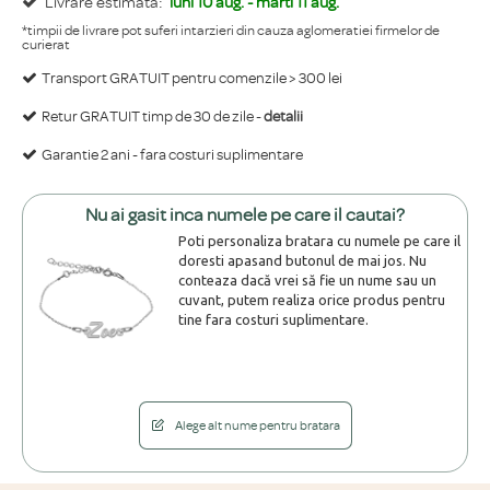
Livrare estimata:
luni 10 aug. - marti 11 aug.
*timpii de livrare pot suferi intarzieri din cauza aglomeratiei firmelor de
curierat
Transport GRATUIT pentru comenzile > 300 lei
Retur GRATUIT timp de 30 de zile -
detalii
Garantie 2 ani - fara costuri suplimentare
Nu ai gasit inca numele pe care il cautai?
Poti personaliza bratara cu numele pe care il
doresti apasand butonul de mai jos. Nu
conteaza dacă vrei să fie un nume sau un
cuvant, putem realiza orice produs pentru
tine fara costuri suplimentare.
Alege alt nume pentru bratara