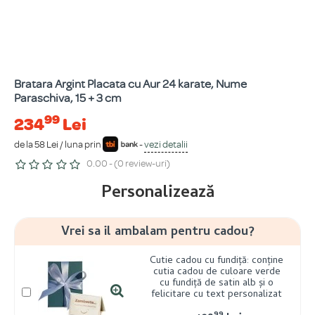
Bratara Argint Placata cu Aur 24 karate, Nume
Paraschiva, 15 + 3 cm
99
234
Lei
de la 58 Lei / luna prin
-
vezi detalii
0.00 - (0 review-uri)
Personalizează
Vrei sa il ambalam pentru cadou?
Cutie cadou cu fundiță: conține
cutia cadou de culoare verde
cu fundiță de satin alb și o
felicitare cu text personalizat