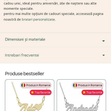
cadou unic, ideal pentru aniversări, zile de naștere sau alte
momente speciale.
pentru mai multe opțiuni de cadouri speciale, accesează pagina
noastră de
.
bratari personalizate
Dimensiuni și materiale
Intrebari frecvente
Produse bestseller
DESPRE PRODUS ȘI MATERIALE
Produs in Romania
Produs in Romania
Din ce materiale sunt fabricate bijuteriile voastre?
+
Top favorite
Top favorite
Folosim doar materiale de înaltă calitate, atent selecționate: Argint 925,
Ce înseamnă o bijuterie "placată" și care este diferența față de una din
Aur de 14K și Oțel inoxidabil.
+
aur masiv?