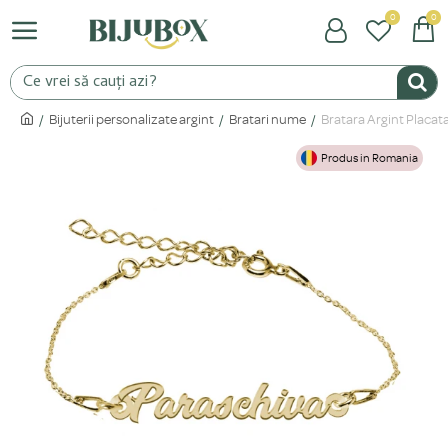
0
0
Bijuterii personalizate argint
Bratari nume
Bratara Argint Placat
Produs in Romania