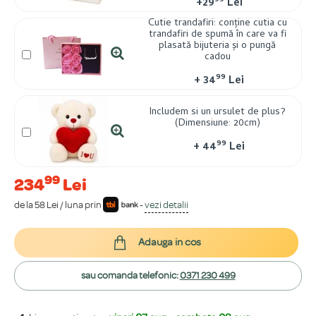
99
+
29
Lei
Cutie trandafiri: conține cutia cu
trandafiri de spumă în care va fi
plasată bijuteria și o pungă
cadou
99
+
34
Lei
Includem si un ursulet de plus?
(Dimensiune: 20cm)
99
+
44
Lei
99
234
Lei
de la 58 Lei / luna prin
-
vezi detalii
Adauga in cos
sau comanda telefonic:
0371 230 499