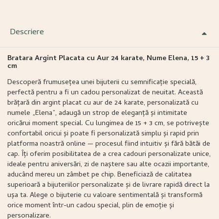
Descriere
Bratara Argint Placata cu Aur 24 karate, Nume Elena, 15 + 3
cm
Descoperă frumusețea unei bijuterii cu semnificație specială,
perfectă pentru a fi un cadou personalizat de neuitat. Această
brățară din argint placat cu aur de 24 karate, personalizată cu
numele „Elena”, adaugă un strop de eleganță și intimitate
oricărui moment special. Cu lungimea de 15 + 3 cm, se potrivește
confortabil oricui și poate fi personalizată simplu și rapid prin
platforma noastră online — procesul fiind intuitiv și fără bătăi de
cap. Îți oferim posibilitatea de a crea cadouri personalizate unice,
ideale pentru aniversări, zi de naștere sau alte ocazii importante,
aducând mereu un zâmbet pe chip. Beneficiază de calitatea
superioară a bijuteriilor personalizate și de livrare rapidă direct la
ușa ta. Alege o bijuterie cu valoare sentimentală și transformă
orice moment într-un cadou special, plin de emoție și
personalizare.