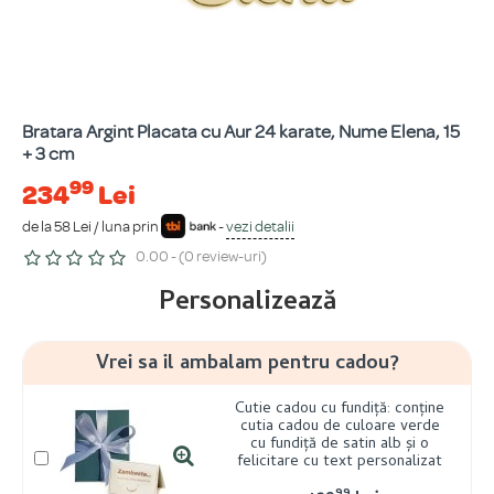
Bratara Argint Placata cu Aur 24 karate, Nume Elena, 15
+ 3 cm
99
234
Lei
de la 58 Lei / luna prin
-
vezi detalii
0.00 - (0 review-uri)
Personalizează
Vrei sa il ambalam pentru cadou?
Cutie cadou cu fundiță: conține
cutia cadou de culoare verde
cu fundiță de satin alb și o
felicitare cu text personalizat