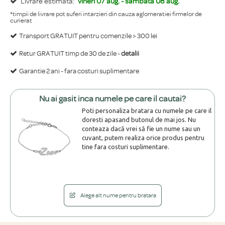
Livrare estimata:
vineri 07 aug. - sambata 08 aug.
*timpii de livrare pot suferi intarzieri din cauza aglomeratiei firmelor de
curierat
Transport GRATUIT pentru comenzile > 300 lei
Retur GRATUIT timp de 30 de zile -
detalii
Garantie 2 ani - fara costuri suplimentare
Nu ai gasit inca numele pe care il cautai?
Poti personaliza bratara cu numele pe care il
doresti apasand butonul de mai jos. Nu
conteaza dacă vrei să fie un nume sau un
cuvant, putem realiza orice produs pentru
tine fara costuri suplimentare.
Alege alt nume pentru bratara