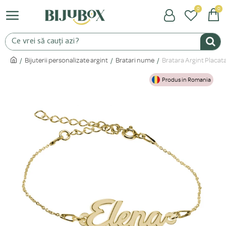
0
0
Bijuterii personalizate argint
Bratari nume
Bratara Argint Placat
Produs in Romania