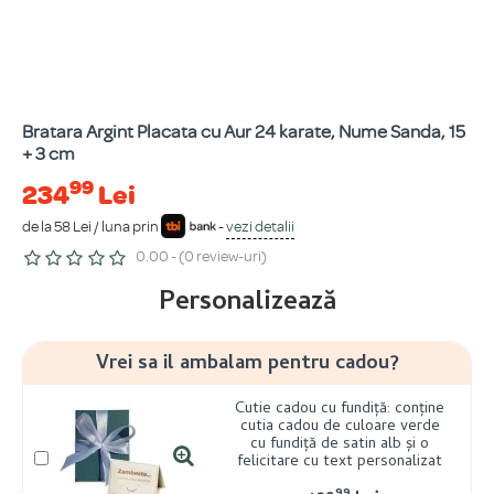
Bratara Argint Placata cu Aur 24 karate, Nume Sanda, 15
+ 3 cm
99
234
Lei
de la 58 Lei / luna prin
-
vezi detalii
0.00 - (0 review-uri)
Personalizează
Vrei sa il ambalam pentru cadou?
Cutie cadou cu fundiță: conține
cutia cadou de culoare verde
cu fundiță de satin alb și o
felicitare cu text personalizat