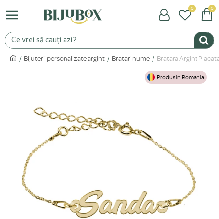
0
0
Bijuterii personalizate argint
Bratari nume
Bratara Argint Placat
Produs in Romania