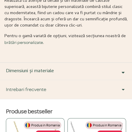
Realizată cu atenție la detalii și din materiale de calitate
superioară, această bijuterie personalizată combină stilul clasic
cu modernitatea, fiind un cadou care va fi purtat cu mândrie și
dragoste. Încearcă acum și oferă un dar cu semnificație profundă,
ușor de comandat cu doar câteva clic-uri.
Pentru o gamă variată de opțiuni, vizitează secțiunea noastră de
.
brățări personalizate
Dimensiuni și materiale
Intrebari frecvente
Produse bestseller
DESPRE PRODUS ȘI MATERIALE
Produs in Romania
Produs in Romania
Din ce materiale sunt fabricate bijuteriile voastre?
+