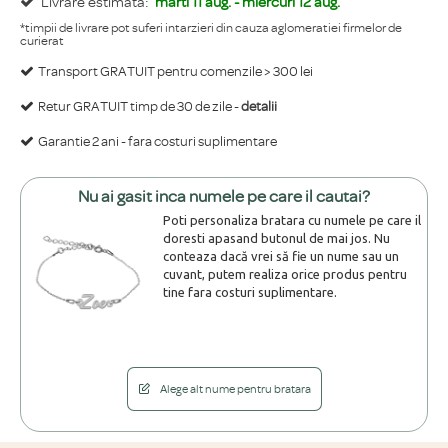
Livrare estimata:
marti 11 aug. - miercuri 12 aug.
*timpii de livrare pot suferi intarzieri din cauza aglomeratiei firmelor de
curierat
Transport GRATUIT pentru comenzile > 300 lei
Retur GRATUIT timp de 30 de zile -
detalii
Garantie 2 ani - fara costuri suplimentare
Nu ai gasit inca numele pe care il cautai?
Poti personaliza bratara cu numele pe care il
doresti apasand butonul de mai jos. Nu
conteaza dacă vrei să fie un nume sau un
cuvant, putem realiza orice produs pentru
tine fara costuri suplimentare.
Alege alt nume pentru bratara