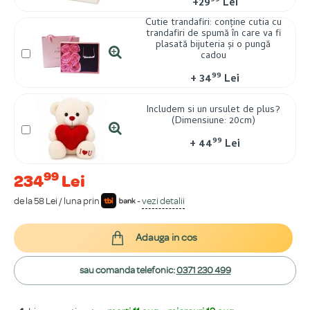
99
+
29
Lei
Cutie trandafiri: conține cutia cu
trandafiri de spumă în care va fi
plasată bijuteria și o pungă
cadou
99
+
34
Lei
Includem si un ursulet de plus?
(Dimensiune: 20cm)
99
+
44
Lei
99
234
Lei
de la 58 Lei / luna prin
-
vezi detalii
Adauga in cos
sau comanda telefonic:
0371 230 499