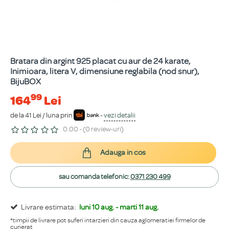
Bratara din argint 925 placat cu aur de 24 karate,
Inimioara, litera V, dimensiune reglabila (nod snur),
BijuBOX
99
164
Lei
de la 41 Lei / luna prin
-
vezi detalii
0.00 - (0 review-uri)
Adauga in cos
sau comanda telefonic:
0371 230 499
Livrare estimata:
luni 10 aug. - marti 11 aug.
*timpii de livrare pot suferi intarzieri din cauza aglomeratiei firmelor de
curierat