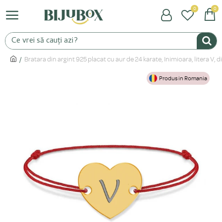
0
0
Bratara din argint 925 placat cu aur de 24 karate, Inimioara, litera V,
Produs in Romania