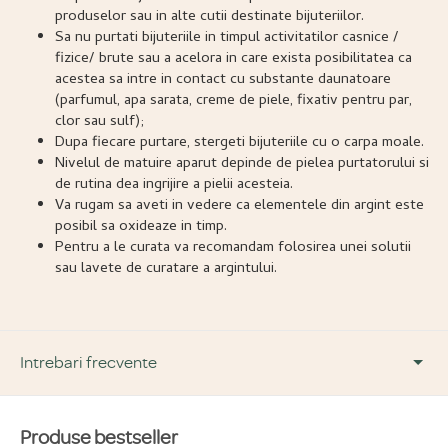
produselor sau in alte cutii destinate bijuteriilor.
Sa nu purtati bijuteriile in timpul activitatilor casnice /
fizice/ brute sau a acelora in care exista posibilitatea ca
acestea sa intre in contact cu substante daunatoare
(parfumul, apa sarata, creme de piele, fixativ pentru par,
clor sau sulf);
Dupa fiecare purtare, stergeti bijuteriile cu o carpa moale.
Nivelul de matuire aparut depinde de pielea purtatorului si
de rutina dea ingrijire a pielii acesteia.
Va rugam sa aveti in vedere ca elementele din argint este
posibil sa oxideaze in timp.
Pentru a le curata va recomandam folosirea unei solutii
sau lavete de curatare a argintului.
Intrebari frecvente
Produse bestseller
DESPRE PRODUS ȘI MATERIALE