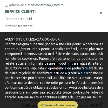
Adresă de e-mail:
contact@bijubox.ro
SERVICII CLIENTI
Termeni si conditii
Intrebari frecvente
Politica cookies
ACEST SITE UTILIZEAZĂ COOKIE-URI:
Retururi
Pentru a asigura buna funcționare a site-ului, pentru a personaliza
Anulare comanda
conținutul/anunțurile și pentru a analiza traficul, uneori plasăm în
computerul dumneavoastră mici fișiere de date, cunoscute sub
Garantia produselor vandute de BijuBOX
numele de cookie-uri. Putem oferi partenerilor de publicitate, de
rețele sociale, informații despre modul în care utilizați site-ul.
BijuBOX nu este implicată în operațiunile de prelucrare efectuate
de către rețelele de socializare sau de alți terti ale căror site-uri
pot fi accesate prin intermediul unui link din site-ul nostru. Puteți
afla mai multe despre cookie-urile pe care le folosim aceesând
© Copyright S.C. BIJUBOX S.R.L. © 2019 -
2026.
politica noastră de utilziare a cookie-urilor. Aveți posibilitatea de a
Nr. R.C.: J2019001260331, C.U.I.: RO41357168, Capital social 200 RON.
gestiona preferințele sau acceptată toate cookieurile folosind
Sediu social: Str. Calea Burdujeni, nr. 25, bl. 52, sc. C, ap. 7, loc. Suceava,
setările. Află mai multe in sectiunea
Politica de Cookies
mai multe.
jud. Suceava, 720106.
Telefon: 0371 230 499. Preturile includ TVA.
Permite toate cookies
Stocurile sunt afișate în timp real.