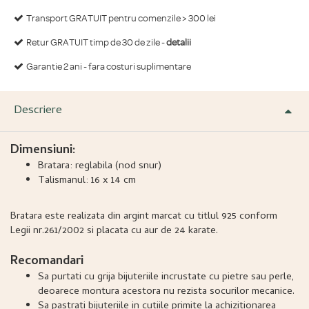
Transport GRATUIT pentru comenzile > 300 lei
Retur GRATUIT timp de 30 de zile -
detalii
Garantie 2 ani - fara costuri suplimentare
Descriere
Dimensiuni:
Bratara: reglabila (nod snur)
Talismanul: 16 x 14 cm
Bratara este realizata din argint marcat cu titlul 925 conform
Legii nr.261/2002 si placata cu aur de 24 karate.
Recomandari
Sa purtati cu grija bijuteriile incrustate cu pietre sau perle,
deoarece montura acestora nu rezista socurilor mecanice.
Sa pastrati bijuteriile in cutiile primite la achizitionarea