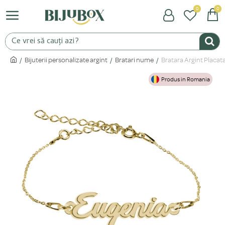
0
0
Bijuterii personalizate argint
Bratari nume
Bratara Argint Placat
Produs in Romania