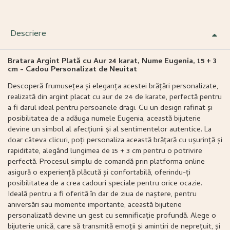
Descriere
Bratara Argint Plată cu Aur 24 karat, Nume Eugenia, 15 + 3
cm - Cadou Personalizat de Neuitat
Descoperă frumusețea și eleganța acestei brățări personalizate,
realizată din argint placat cu aur de 24 de karate, perfectă pentru
a fi darul ideal pentru persoanele dragi. Cu un design rafinat și
posibilitatea de a adăuga numele Eugenia, această bijuterie
devine un simbol al afecțiunii și al sentimentelor autentice. La
doar câteva clicuri, poți personaliza această brățară cu ușurință și
rapiditate, alegând lungimea de 15 + 3 cm pentru o potrivire
perfectă. Procesul simplu de comandă prin platforma online
asigură o experiență plăcută și confortabilă, oferindu-ți
posibilitatea de a crea cadouri speciale pentru orice ocazie.
Ideală pentru a fi oferită în dar de ziua de naștere, pentru
aniversări sau momente importante, această bijuterie
personalizată devine un gest cu semnificație profundă. Alege o
bijuterie unică, care să transmită emoții și amintiri de neprețuit, și