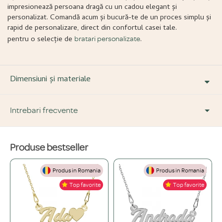
impresionează persoana dragă cu un cadou elegant și
personalizat. Comandă acum și bucură-te de un proces simplu și
rapid de personalizare, direct din confortul casei tale.
pentru o selecție de
.
bratari personalizate
Dimensiuni și materiale
Intrebari frecvente
Produse bestseller
DESPRE PRODUS ȘI MATERIALE
Produs in Romania
Produs in Romania
Din ce materiale sunt fabricate bijuteriile voastre?
+
Top favorite
Top favorite
Folosim doar materiale de înaltă calitate, atent selecționate: Argint 925,
Ce înseamnă o bijuterie "placată" și care este diferența față de una din
Aur de 14K și Oțel inoxidabil.
+
aur masiv?