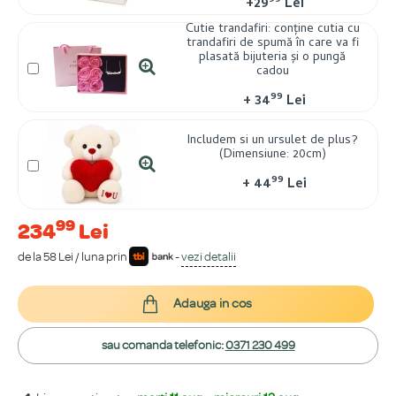
99
+
29
Lei
Cutie trandafiri: conține cutia cu
trandafiri de spumă în care va fi
plasată bijuteria și o pungă
cadou
99
+
34
Lei
Includem si un ursulet de plus?
(Dimensiune: 20cm)
99
+
44
Lei
99
234
Lei
de la 58 Lei / luna prin
-
vezi detalii
Adauga in cos
sau comanda telefonic:
0371 230 499