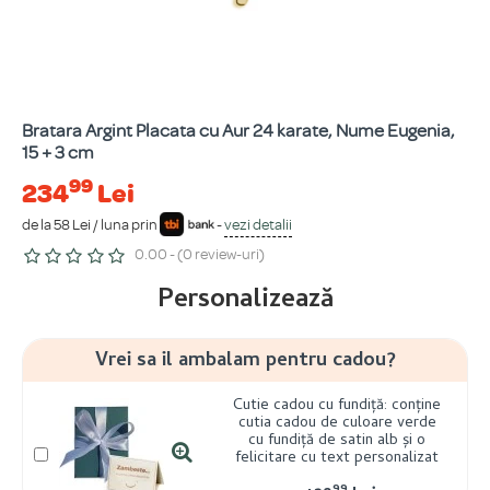
Bratara Argint Placata cu Aur 24 karate, Nume Eugenia,
15 + 3 cm
99
234
Lei
de la 58 Lei / luna prin
-
vezi detalii
0.00 - (0 review-uri)
Personalizează
Vrei sa il ambalam pentru cadou?
Cutie cadou cu fundiță: conține
cutia cadou de culoare verde
cu fundiță de satin alb și o
felicitare cu text personalizat