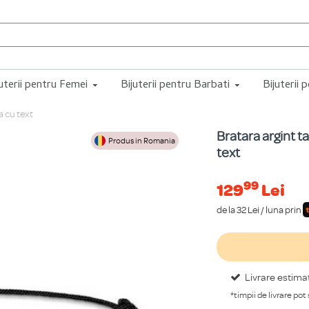
juterii pentru Femei
Bijuterii pentru Barbati
Bijuterii 
a cu text
Bratara argint t
Produs in Romania
text
99
129
Lei
de la 32 Lei / luna prin
Livrare estima
*timpii de livrare pot