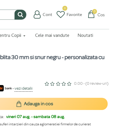
0
0
Cont
Favorite
Coș
pentru Copii
Cele mai vandute
Noutati
ablita 30 mm si snur negru - personalizata cu
0.00 - (0 review-uri)
-
vezi detalii
Adauga in cos
ta:
vineri 07 aug. - sambata 08 aug.
 suferi intarzieri din cauza aglomeratiei firmelor de curierat