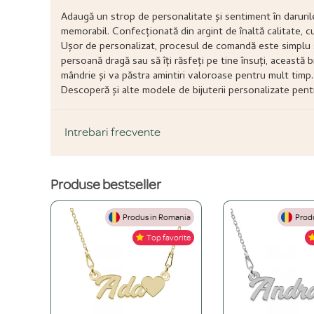
Adaugă un strop de personalitate și sentiment în daruril
memorabil. Confecționată din argint de înaltă calitate, c
Ușor de personalizat, procesul de comandă este simplu și
persoană dragă sau să îți răsfeți pe tine însuți, această
mândrie și va păstra amintiri valoroase pentru mult timp
Descoperă și alte modele de bijuterii personalizate pentr
Intrebari frecvente
Produse bestseller
DESPRE PRODUS ȘI MATERIALE
Produs in Romania
Produ
Din ce materiale sunt fabricate bijuteriile voastre?
Top favorite
Folosim doar materiale de înaltă calitate, atent selecționate: Ar
Ce înseamnă o bijuterie "placată" și care este diferența față de
Placarea este un proces prin care aplicăm un strat de aur galben 
Cum aleg materialul potrivit pentru mine? (Argint vs. Aur vs. O
din aur masiv este o investiție pe viață, iar culoarea sa nu se v