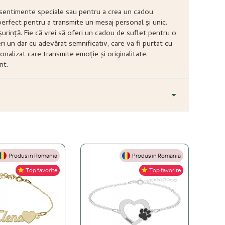
a sentimente speciale sau pentru a crea un cadou
 perfect pentru a transmite un mesaj personal și unic.
urință. Fie că vrei să oferi un cadou de suflet pentru o
ri un dar cu adevărat semnificativ, care va fi purtat cu
alizat care transmite emoție și originalitate.
nt.
Produs in Romania
Produs in Romania
+
Top favorite
Top favorite
+
ă este mai accesibilă, dar necesită îngrijire atentă. O bijuterie
+