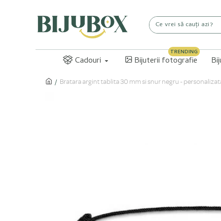
TRENDING
Cadouri
Bijuterii fotografie
Bi
Bratara argint tablita 30 mm si snur negru - personalizat