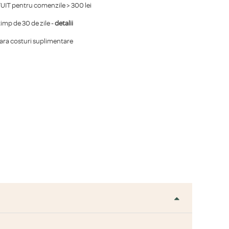
IT pentru comenzile > 300 lei
mp de 30 de zile -
detalii
fara costuri suplimentare