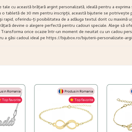
e tale cu această brățară argint personalizată, ideală pentru a exprim
u o tabletă de 30 mm pentru inscripții, această bijuterie se potrivește
 rapid, oferindu-ți posibilitatea de a adăuga textul dorit cu maximă uș
 brățară devine o alegere perfectă pentru cadouri speciale. Alege să ofe
. Transforma orice ocazie într-un moment de neuitat cu un cadou person
u a găsi cadoul ideal pe https://bijubox.ro/bijuterii-personalizate-argi
s in Romania
Produs in Romania
Top favorite
Top favorite
gint 925, Aur de 14K și Oțel inoxidabil.
 una din aur masiv?
de 24K, aur roz sau platină peste o bază solidă de argint 925. O bijuterie placat
țel Inoxidabil)
a schimba niciodată.