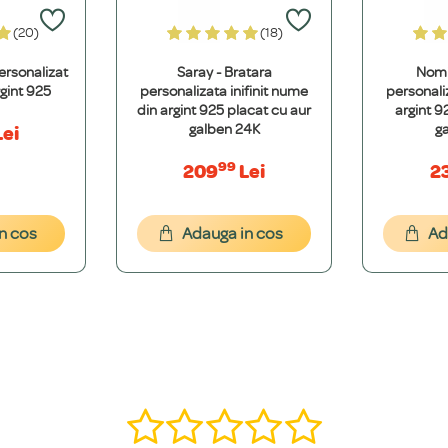
este etern, nu oxidează și își păstrează valoarea. Oțelul Inoxidabil 316L este ext
(20)
(18)
ersonalizat
Saray - Bratara
Nomi
t 100% hipoalergenice și nu conțin metale grele. Folosim argint de puritate sup
gint 925
personalizata inifinit nume
personali
din argint 925 placat cu aur
argint 9
galben 24K
g
ei
99
209
Lei
2
cepția modelelor cu nume decupat (15 caractere). Pentru mesaje mai lungi, real
n cos
Adauga in cos
Ad
font dorești. Îți vom oferi o simulare grafică gratuită pentru a ne asigura că es
, î, ș, ț, â) și putem adăuga o varietate de simboluri precum inimi, stele, etc.
ă într-o bijuterie specială. Contactează-ne pe WhatsApp la +40 770 921 356 s