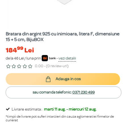
Bratara din argint 925 cu inimioara, litera F, dimensiune
15 + 5 cm, BijuBOX
99
184
Lei
de la 46 Lei / luna prin
-
vezi detalii
0.00 - (0 review-uri)
Adauga in cos
sau comanda telefonic:
0371 230 499
Livrare estimata:
marti 11 aug. - miercuri 12 aug.
*timpii de livrare pot suferi intarzieri din cauza aglomeratiei firmelor de
curierat