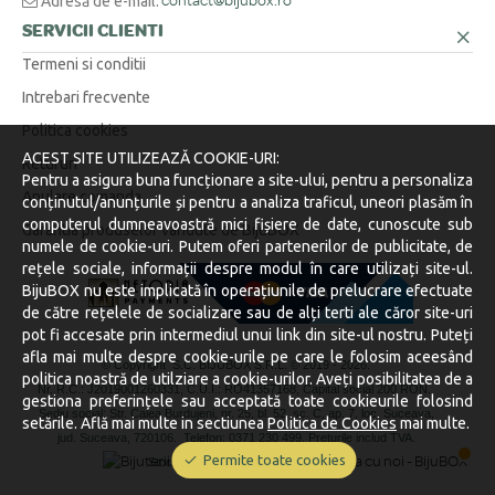
Adresă de e-mail:
contact@bijubox.ro
SERVICII CLIENTI
Termeni si conditii
Intrebari frecvente
Politica cookies
ACEST SITE UTILIZEAZĂ COOKIE-URI:
Retururi
Pentru a asigura buna funcționare a site-ului, pentru a personaliza
Anulare comanda
conținutul/anunțurile și pentru a analiza traficul, uneori plasăm în
computerul dumneavoastră mici fișiere de date, cunoscute sub
Garantia produselor vandute de BijuBOX
numele de cookie-uri. Putem oferi partenerilor de publicitate, de
rețele sociale, informații despre modul în care utilizați site-ul.
BijuBOX nu este implicată în operațiunile de prelucrare efectuate
de către rețelele de socializare sau de alți terti ale căror site-uri
pot fi accesate prin intermediul unui link din site-ul nostru. Puteți
afla mai multe despre cookie-urile pe care le folosim aceesând
© Copyright S.C. BIJUBOX S.R.L. © 2019 -
2026.
politica noastră de utilziare a cookie-urilor. Aveți posibilitatea de a
Nr. R.C.: J2019001260331, C.U.I.: RO41357168, Capital social 200 RON.
gestiona preferințele sau acceptată toate cookieurile folosind
Sediu social: Str. Calea Burdujeni, nr. 25, bl. 52, sc. C, ap. 7, loc. Suceava,
setările. Află mai multe in sectiunea
Politica de Cookies
mai multe.
jud. Suceava, 720106.
Telefon: 0371 230 499. Preturile includ TVA.
Permite toate cookies
Stocurile sunt afișate în timp real.