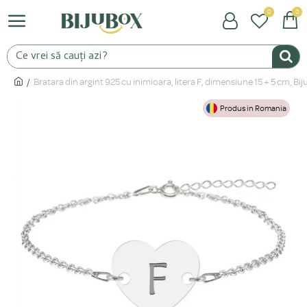
0
0
Bratara din argint 925 cu inimioara, litera F, dimensiune 15 + 5 cm, Bi
Produs in Romania