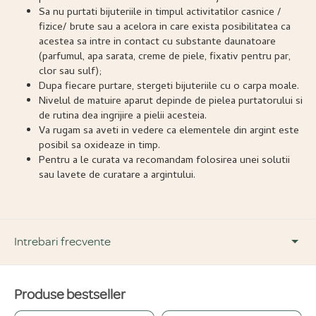
Sa nu purtati bijuteriile in timpul activitatilor casnice /
fizice/ brute sau a acelora in care exista posibilitatea ca
acestea sa intre in contact cu substante daunatoare
(parfumul, apa sarata, creme de piele, fixativ pentru par,
clor sau sulf);
Dupa fiecare purtare, stergeti bijuteriile cu o carpa moale.
Nivelul de matuire aparut depinde de pielea purtatorului si
de rutina dea ingrijire a pielii acesteia.
Va rugam sa aveti in vedere ca elementele din argint este
posibil sa oxideaze in timp.
Pentru a le curata va recomandam folosirea unei solutii
sau lavete de curatare a argintului.
Intrebari frecvente
Produse bestseller
DESPRE PRODUS ȘI MATERIALE