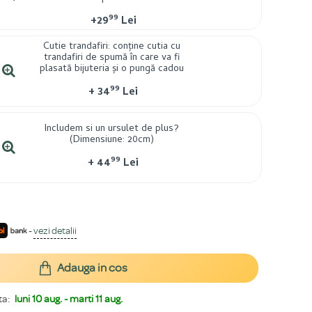
99
+
29
Lei
Cutie trandafiri: conține cutia cu
trandafiri de spumă în care va fi
plasată bijuteria și o pungă cadou
99
+
34
Lei
Includem si un ursulet de plus?
(Dimensiune: 20cm)
99
+
44
Lei
-
vezi detalii
Adauga in cos
ta:
luni 10 aug. - marti 11 aug.