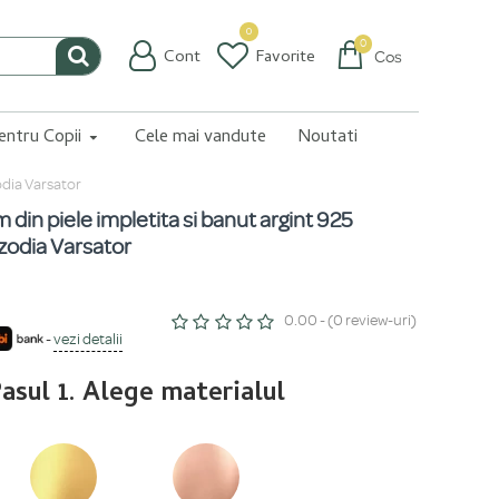
0
0
Cont
Favorite
Coș
pentru Copii
Cele mai vandute
Noutati
odia Varsator
din piele impletita si banut argint 925
 zodia Varsator
0.00 - (0 review-uri)
-
vezi detalii
asul 1. Alege materialul