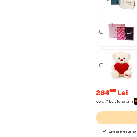
99
284
Lei
de la 71 Lei / luna prin
Livrare estima