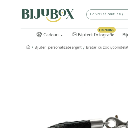
TRENDING
Cadouri
Bijuterii fotografie
Bi
Bijuterii personalizate argint
Bratari cu zodii/constelat