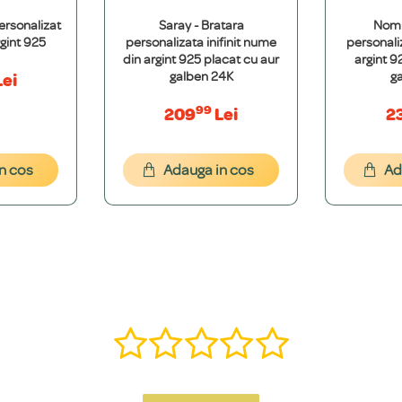
ersonalizat
Saray - Bratara
Nomi
t 100% hipoalergenice și nu conțin metale grele. Folosim argint de puritate sup
gint 925
personalizata inifinit nume
personali
din argint 925 placat cu aur
argint 9
galben 24K
g
ei
99
209
Lei
2
cepția modelelor cu nume decupat (15 caractere). Pentru mesaje mai lungi, real
n cos
Adauga in cos
Ad
font dorești. Îți vom oferi o simulare grafică gratuită pentru a ne asigura că es
, î, ș, ț, â) și putem adăuga o varietate de simboluri precum inimi, stele, etc.
ă într-o bijuterie specială. Contactează-ne pe WhatsApp la +40 770 921 356 s
nzii, la care se adaugă timpul de livrare.