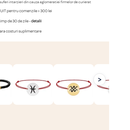
 suferi intarzieri din cauza aglomeratiei firmelor de curierat
IT pentru comenzile > 300 lei
mp de 30 de zile -
detalii
fara costuri suplimentare
>