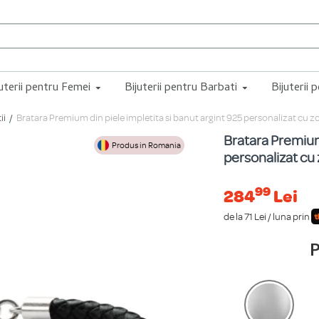
juterii pentru Femei
Bijuterii pentru Barbati
Bijuterii 
ii
Bratara Premium din piele impletita si banut argint 925 personalizat cu z
Bratara Premium 
Produs in Romania
personalizat cu
99
284
Lei
de la 71 Lei / luna prin
P