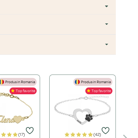
Produs in Romania
Produs in Romania
+
Top favorite
Top favorite
+
ă este mai accesibilă, dar necesită îngrijire atentă. O bijuterie
+
rem de durabil, hipoalergenic și perfect pentru un stil de viață
(17)
(42)
+