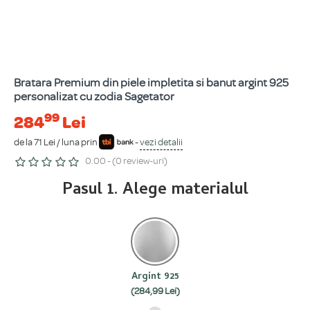
Bratara Premium din piele impletita si banut argint 925
personalizat cu zodia Sagetator
99
284
Lei
de la 71 Lei / luna prin
-
vezi detalii
0.00 - (0 review-uri)
Pasul 1. Alege materialul
Argint 925
(284,99 Lei)