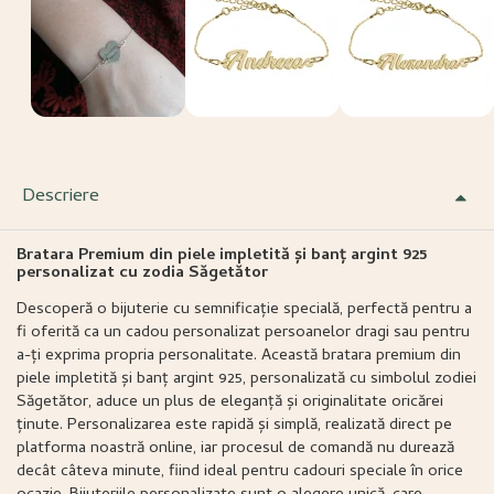
Descriere
Bratara Premium din piele impletită și banț argint 925
personalizat cu zodia Săgetător
Descoperă o bijuterie cu semnificație specială, perfectă pentru a
fi oferită ca un cadou personalizat persoanelor dragi sau pentru
a-ți exprima propria personalitate. Această bratara premium din
piele impletită și banț argint 925, personalizată cu simbolul zodiei
Săgetător, aduce un plus de eleganță și originalitate oricărei
ținute. Personalizarea este rapidă și simplă, realizată direct pe
platforma noastră online, iar procesul de comandă nu durează
decât câteva minute, fiind ideal pentru cadouri speciale în orice