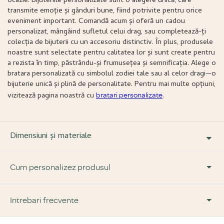
ocazie. Bijuteriile personalizate sunt o alegere unică, care
transmite emoție și gânduri bune, fiind potrivite pentru orice
eveniment important. Comandă acum și oferă un cadou
personalizat, mângâind sufletul celui drag, sau completează-ți
colecția de bijuterii cu un accesoriu distinctiv. În plus, produsele
noastre sunt selectate pentru calitatea lor și sunt create pentru
a rezista în timp, păstrându-și frumusețea și semnificația. Alege o
bratara personalizată cu simbolul zodiei tale sau al celor dragi—o
bijuterie unică și plină de personalitate. Pentru mai multe opțiuni,
vizitează pagina noastră cu
.
bratari personalizate
Dimensiuni și materiale
Cum personalizez produsul
Pasul 1:
Intrebari frecvente
Alege forma și tipul de bijuterie dorită.
Pasul 2:
Alege ce vrei să fie inscripționat pe bijuterie.