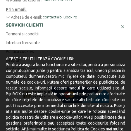
Număr de telefon:
Prin email:
Adresă de e-mail:
contact@bijubox.ro
SERVICII CLIENTI
Termeni si conditii
Intrebari frecvente
Politica cookies
ACEST SITE UTILIZEAZĂ COOKIE-URI:
Retururi
Pentru a asigura buna funcționare a site-ului, pentru a personaliza
Anulare comanda
conținutul/anunțurile și pentru a analiza traficul, uneori plasăm în
computerul dumneavoastră mici fișiere de date, cunoscute sub
Garantia produselor vandute de BijuBOX
numele de cookie-uri. Putem oferi partenerilor de publicitate, de
rețele sociale, informații despre modul în care utilizați site-ul.
BijuBOX nu este implicată în operațiunile de prelucrare efectuate
de către rețelele de socializare sau de alți terti ale căror site-uri
pot fi accesate prin intermediul unui link din site-ul nostru. Puteți
afla mai multe despre cookie-urile pe care le folosim aceesând
© Copyright S.C. BIJUBOX S.R.L. © 2019 -
2026.
politica noastră de utilziare a cookie-urilor. Aveți posibilitatea de a
Nr. R.C.: J2019001260331, C.U.I.: RO41357168, Capital social 200 RON.
gestiona preferințele sau acceptată toate cookieurile folosind
Sediu social: Str. Calea Burdujeni, nr. 25, bl. 52, sc. C, ap. 7, loc. Suceava,
setările. Află mai multe in sectiunea
Politica de Cookies
mai multe.