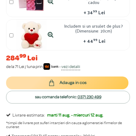
cadou
99
+
34
Lei
Includem si un ursulet de plus?
(Dimensiune: 20cm)
99
+
44
Lei
99
284
Lei
de la 71 Lei / luna prin
-
vezi detalii
Adauga in cos
sau comanda telefonic:
0371 230 499
Livrare estimata:
marti 11 aug. - miercuri 12 aug.
*timpii de livrare pot suferi intarzieri din cauza aglomeratiei firmelor de
curierat