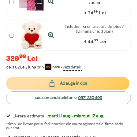
cadou
99
+
34
Lei
Includem si un ursulet de plus?
(Dimensiune: 20cm)
99
+
44
Lei
99
329
Lei
de la 82 Lei / luna prin
-
vezi detalii
Adauga in cos
sau comanda telefonic:
0371 230 499
Livrare estimata:
marti 11 aug. - miercuri 12 aug.
*timpii de livrare pot suferi intarzieri din cauza aglomeratiei firmelor de
curierat