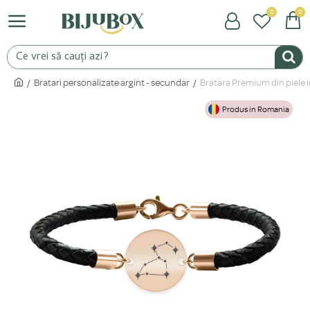
0
0
Bratari personalizate argint - secundar
Bratara Premium din piele i
Produs in Romania