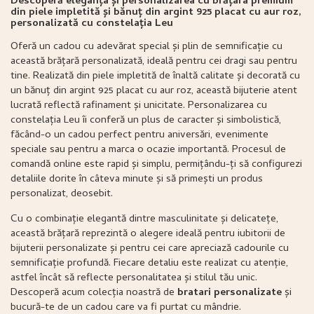
Descoperă eleganța și personalizarea cu brățara premium
din piele impletită și bănuț din argint 925 placat cu aur roz,
personalizată cu constelația Leu
Oferă un cadou cu adevărat special și plin de semnificație cu
această brățară personalizată, ideală pentru cei dragi sau pentru
tine. Realizată din piele impletită de înaltă calitate și decorată cu
un bănuț din argint 925 placat cu aur roz, această bijuterie atent
lucrată reflectă rafinament și unicitate. Personalizarea cu
constelația Leu îi conferă un plus de caracter și simbolistică,
făcând-o un cadou perfect pentru aniversări, evenimente
speciale sau pentru a marca o ocazie importantă. Procesul de
comandă online este rapid și simplu, permițându-ți să configurezi
detaliile dorite în câteva minute și să primești un produs
personalizat, deosebit.
Cu o combinație elegantă dintre masculinitate și delicatețe,
această brățară reprezintă o alegere ideală pentru iubitorii de
bijuterii personalizate și pentru cei care apreciază cadourile cu
semnificație profundă. Fiecare detaliu este realizat cu atenție,
astfel încât să reflecte personalitatea și stilul tău unic.
Descoperă acum colecția noastră de
bratari personalizate
și
bucură-te de un cadou care va fi purtat cu mândrie.