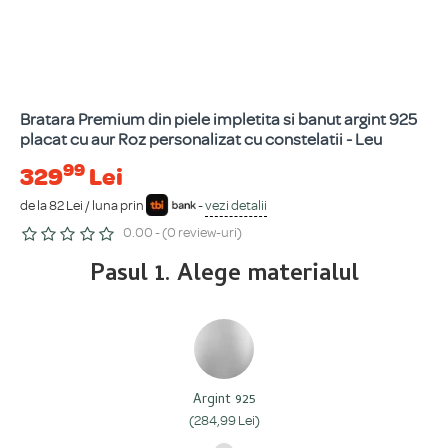
Bratara Premium din piele impletita si banut argint 925
placat cu aur Roz personalizat cu constelatii - Leu
99
329
Lei
de la 82 Lei / luna prin
-
vezi detalii
0.00 - (0 review-uri)
Pasul 1. Alege materialul
Argint 925
(284,99 Lei)