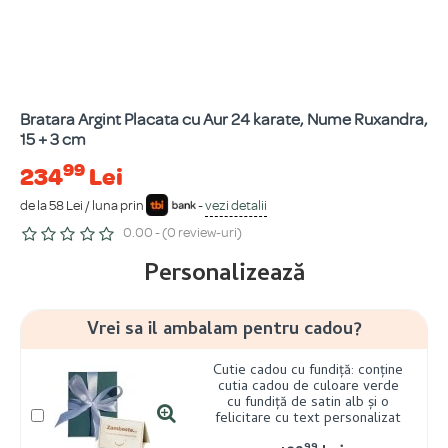
Bratara Argint Placata cu Aur 24 karate, Nume Ruxandra,
15 + 3 cm
99
234
Lei
de la 58 Lei / luna prin
-
vezi detalii
0.00 - (0 review-uri)
Personalizează
Vrei sa il ambalam pentru cadou?
Cutie cadou cu fundiță: conține
cutia cadou de culoare verde
cu fundiță de satin alb și o
felicitare cu text personalizat