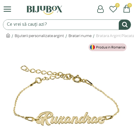
0
0
Bijuterii personalizate argint
Bratari nume
Bratara Argint Placat
Produs in Romania