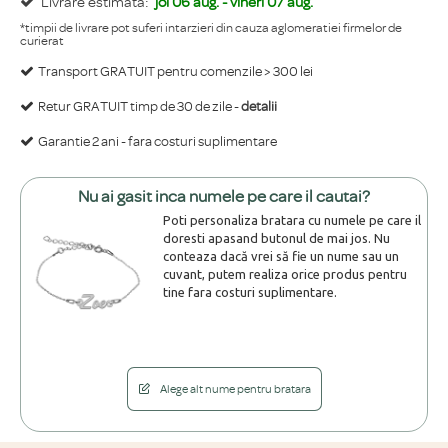
Livrare estimata:
joi 06 aug. - vineri 07 aug.
*timpii de livrare pot suferi intarzieri din cauza aglomeratiei firmelor de
curierat
Transport GRATUIT pentru comenzile > 300 lei
Retur GRATUIT timp de 30 de zile -
detalii
Garantie 2 ani - fara costuri suplimentare
Nu ai gasit inca numele pe care il cautai?
Poti personaliza bratara cu numele pe care il
doresti apasand butonul de mai jos. Nu
conteaza dacă vrei să fie un nume sau un
cuvant, putem realiza orice produs pentru
tine fara costuri suplimentare.
Alege alt nume pentru bratara