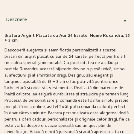
Descriere
Bratara Argint Placata cu Aur 24 karate, Nume Ruxandra, 15
+ 3 cm
Descoperă eleganța și semnificația personalizată a acestei
bratari din argint placat cu aur de 24 karate, perfectă pentru a fi
un cadou special și memorabil. Cu posibilitatea de a adăuga
numele Ruxandra, această bijuterie devine o piesă unică, simbol
al afecțiunii și al amintirilor dragi. Designul său elegant și
lungimea ajustabilă de 15 + 3 cm o fac potrivită pentru orice
încheietură și orice stil vestimentar. Realizată din materiale de
înaltă calitate, ea asigură durabilitate și strălucire pe termen lung.
Procesul de personalizare și comandă este foarte simplu și rapid
prin platforma online, astfel încât poți comanda cadoul perfect
în doar câteva minute. Bratara personalizata este alegerea ideală
pentru a oferi cadouri personalizate și originale celor dragi, fie că
este vorba despre o ocazie specială sau un gest plin de
semnificație. Adaugă o notă personală și arată aprecierea ta cu