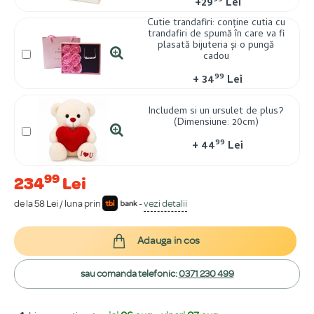
99
+
29
Lei
Cutie trandafiri: conține cutia cu
trandafiri de spumă în care va fi
plasată bijuteria și o pungă
cadou
99
+
34
Lei
Includem si un ursulet de plus?
(Dimensiune: 20cm)
99
+
44
Lei
99
234
Lei
de la 58 Lei / luna prin
-
vezi detalii
Adauga in cos
sau comanda telefonic:
0371 230 499