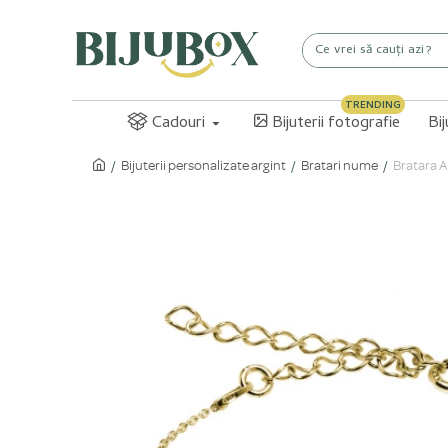
TRENDING
Cadouri
Bijuterii fotografie
Bi
Bijuterii personalizate argint
Bratari nume
Bratara A