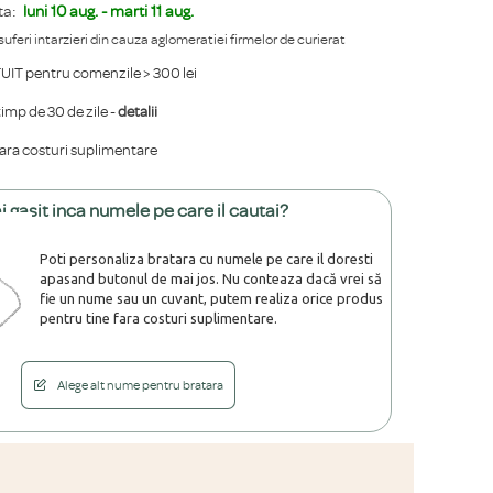
ta:
luni 10 aug. - marti 11 aug.
 suferi intarzieri din cauza aglomeratiei firmelor de curierat
IT pentru comenzile > 300 lei
mp de 30 de zile -
detalii
fara costuri suplimentare
i gasit inca numele pe care il cautai?
Poti personaliza bratara cu numele pe care il doresti
apasand butonul de mai jos. Nu conteaza dacă vrei să
fie un nume sau un cuvant, putem realiza orice produs
pentru tine fara costuri suplimentare.
Alege alt nume pentru bratara