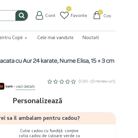
0
0
Cont
Favorite
Coș
pentru Copii
Cele mai vandute
Noutati
lacata cu Aur 24 karate, Nume Elisa, 15 + 3 cm
0.00 - (0 review-uri)
-
vezi detalii
Personalizează
rei sa il ambalam pentru cadou?
Cutie cadou cu fundiță: conține
cutia cadou de culoare verde cu