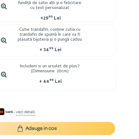
fundiță de satin alb și o felicitare
cu text personalizat
99
+
29
Lei
Cutie trandafiri: conține cutia cu
trandafiri de spumă în care va fi
plasată bijuteria și o pungă cadou
99
+
34
Lei
Includem si un ursulet de plus?
(Dimensiune: 20cm)
99
+
44
Lei
-
vezi detalii
Adauga in cos