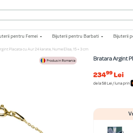
juterii pentru Femei
Bijuterii pentru Barbati
Bijuterii 
rgint Placata cu Aur 24 karate, Nume Elisa, 15 + 3 cm
Bratara Argint P
Produs in Romania
99
234
Lei
de la 58 Lei / luna prin
V