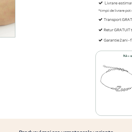
Livrare estima
*timpii de livrare pot
Transport GRATU
Retur GRATUIT ti
Garantie 2 ani - 
Nu a