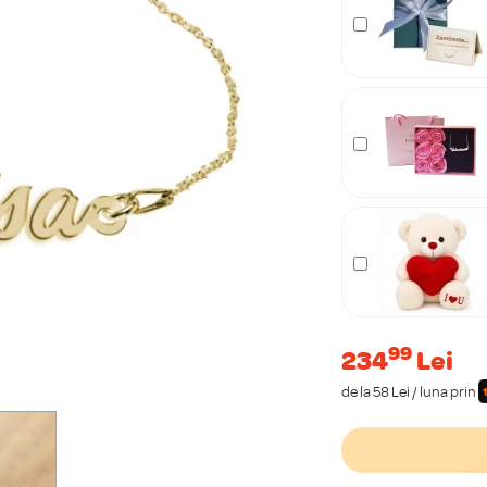
99
234
Lei
de la 58 Lei / luna prin