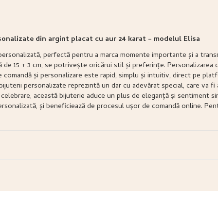
sonalizate din argint placat cu aur 24 karat – modelul Elisa
ersonalizată, perfectă pentru a marca momente importante și a transmit
ă de 15 + 3 cm, se potrivește oricărui stil și preferințe. Personalizarea
e comandă și personalizare este rapid, simplu și intuitiv, direct pe pla
ijuterii personalizate reprezintă un dar cu adevărat special, care va fi
celebrare, această bijuterie aduce un plus de eleganță și sentiment sin
ersonalizată, și beneficiează de procesul ușor de comandă online. Pent