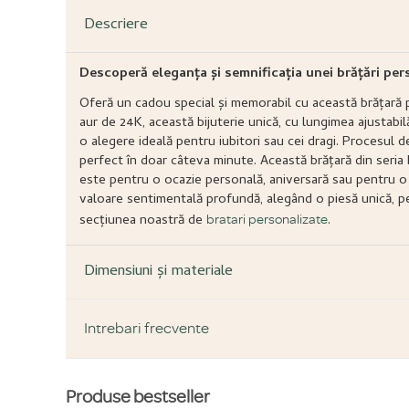
Descriere
Descoperă eleganța și semnificația unei brățări per
Oferă un cadou special și memorabil cu această brățară p
aur de 24K, această bijuterie unică, cu lungimea ajustabil
o alegere ideală pentru iubitori sau cei dragi. Procesul d
perfect în doar câteva minute. Această brățară din seria b
este pentru o ocazie personală, aniversară sau pentru o 
valoare sentimentală profundă, alegând o piesă unică, p
secțiunea noastră de
.
bratari personalizate
Dimensiuni și materiale
Intrebari frecvente
Produse bestseller
DESPRE PRODUS ȘI MATERIALE