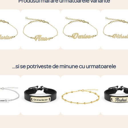
Produsul mai are urmatoarele variante
...si se potriveste de minune cu urmatoarele