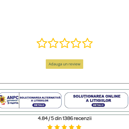
, î, ș, ț, â) și putem adăuga o varietate de simboluri precum inimi, stele, etc.
ă într-o bijuterie specială. Contactează-ne pe WhatsApp la +40 770 921 356 s
nzii, la care se adaugă timpul de livrare.
Adauga un review
e de peste 300 RON. Pentru comenzi sub 300 RON, costul este de 12.99 RON 
personalizat. Pentru un cadou memorabil, poți adăuga o cutie premium cu felicit
4.84 / 5 din 1386 recenzii
m să le ferești de contactul direct cu parfumuri sau creme, să le scoți înainte 