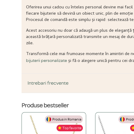
Oferirea unui cadou cu înteles personal devine mai facil 
fiecare bijuterie să devină un obiect unic, plin de emoți
Procesul de comandă este simplu și rapid: selectează tex
Acest accesoriu nu doar că adaugă un plus de eleganță țin
această brățară personalizată transmite un mesaj de durat
zile.
Transformă cele mai frumoase momente în amintiri de nep
și fă o alegere unică pentru cei dra
bijuterii personalizate
Intrebari frecvente
Produse bestseller
DESPRE PRODUS ȘI MATERIALE
Produs in Romania
Produ
Din ce materiale sunt fabricate bijuteriile voastre?
Top favorite
Folosim doar materiale de înaltă calitate, atent selecționate: Ar