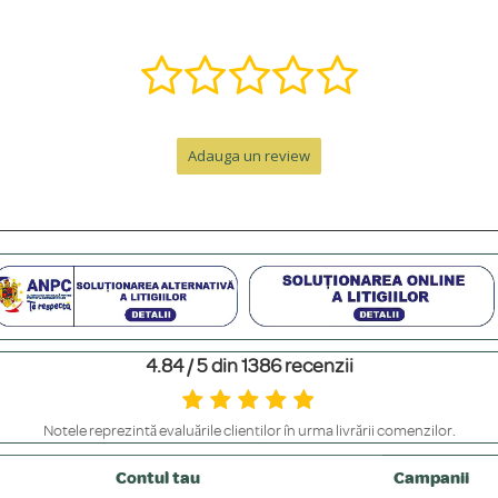
ă într-o bijuterie specială. Contactează-ne pe WhatsApp la +40 770 921 356 s
nzii, la care se adaugă timpul de livrare.
Adauga un review
e de peste 300 RON. Pentru comenzi sub 300 RON, costul este de 12.99 RON 
personalizat. Pentru un cadou memorabil, poți adăuga o cutie premium cu felicit
4.84 / 5 din 1386 recenzii
m să le ferești de contactul direct cu parfumuri sau creme, să le scoți înainte 
Notele reprezintă evaluările clienților în urma livrării comenzilor.
iile placate. Bijuteriile din aur masiv și argint placat cu platină au o rezisten
Contul tau
Campanii