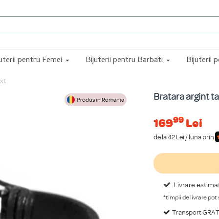
juterii pentru Femei
Bijuterii pentru Barbati
Bijuterii 
ext
Bratara argint t
Produs in Romania
99
169
Lei
de la 42 Lei / luna prin
Livrare estima
*timpii de livrare pot
Transport GRATU