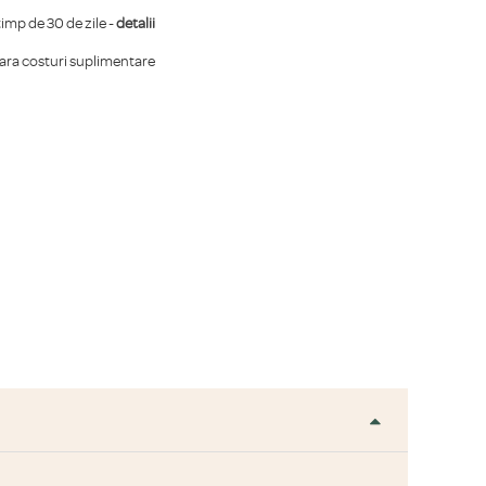
mp de 30 de zile -
detalii
fara costuri suplimentare