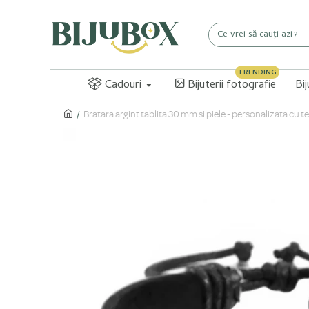
TRENDING
Cadouri
Bijuterii fotografie
Bi
Bratara argint tablita 30 mm si piele - personalizata cu t