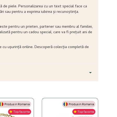
ă de piele. Personalizarea cu un text special face ca
ri sau pentru a exprima iubirea și recunoștința.
 este pentru un prieten, partener sau membru al familiei,
lizată pentru un cadou special, care va fi prețuit ani de
te cu ușurință online. Descoperă colecția completă de
Produs in Romania
Produs in Romania
+
Top favorite
Top favorite