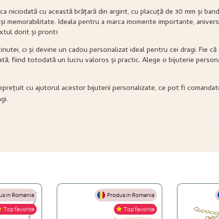
ca niciodată cu această brățară din argint, cu placuță de 30 mm și band
e și memorabilitate. Ideala pentru a marca momente importante, aniversă
tul dorit și pront!
utei, ci și devine un cadou personalizat ideal pentru cei dragi. Fie că
ă, fiind totodată un lucru valoros și practic. Alege o bijuterie persona
rețuit cu ajutorul acestor bijuterii personalizate, ce pot fi comanda
gi.
s in Romania
Produs in Romania
Top favorite
Top favorite
gint 925, Aur de 14K și Oțel inoxidabil.