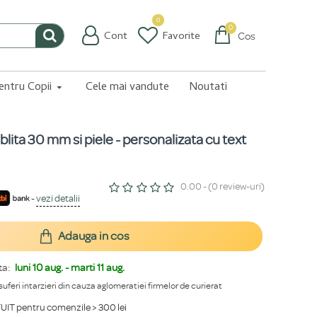
0
0
Cont
Favorite
Coș
pentru Copii
Cele mai vandute
Noutati
ablita 30 mm si piele - personalizata cu text
0.00 - (0 review-uri)
-
vezi detalii
Adauga in cos
ta:
luni 10 aug. - marti 11 aug.
 suferi intarzieri din cauza aglomeratiei firmelor de curierat
IT pentru comenzile > 300 lei