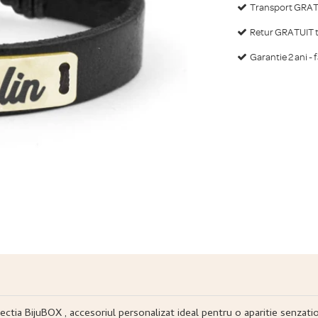
Transport GRATU
Retur GRATUIT ti
Garantie 2 ani - 
olectia BijuBOX , accesoriul personalizat ideal pentru o aparitie senzati