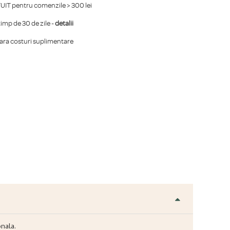
IT pentru comenzile > 300 lei
mp de 30 de zile -
detalii
fara costuri suplimentare
onala.