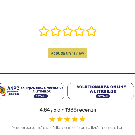
ă într-o bijuterie specială. Contactează-ne pe WhatsApp la +40 770 921 356 s
nzii, la care se adaugă timpul de livrare.
Adauga un review
e de peste 300 RON. Pentru comenzi sub 300 RON, costul este de 12.99 RON 
personalizat. Pentru un cadou memorabil, poți adăuga o cutie premium cu felicit
4.84 / 5 din 1386 recenzii
m să le ferești de contactul direct cu parfumuri sau creme, să le scoți înainte 
Notele reprezintă evaluările clienților în urma livrării comenzilor.