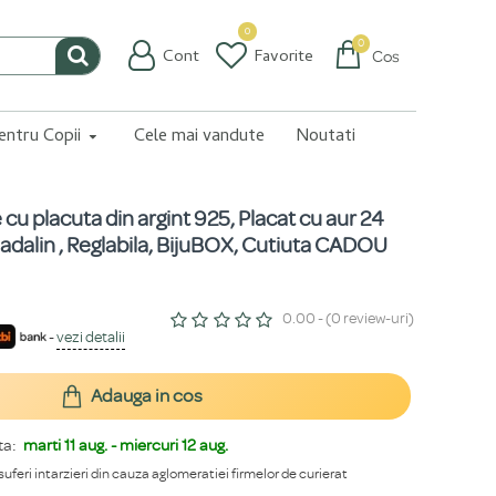
0
0
Cont
Favorite
Coș
pentru Copii
Cele mai vandute
Noutati
e cu placuta din argint 925, Placat cu aur 24
dalin , Reglabila, BijuBOX, Cutiuta CADOU
0.00 - (0 review-uri)
-
vezi detalii
Adauga in cos
ta:
marti 11 aug. - miercuri 12 aug.
 suferi intarzieri din cauza aglomeratiei firmelor de curierat