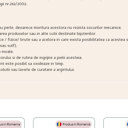
gii nr.261/2002.
e sau perle, deoarece montura acestora nu rezista socurilor mecanice.
narea produselor sau in alte cutii destinate bijuteriilor.
snice / fizice/ brute sau a acelora in care exista posibilitatea ca acest
sau sulf);
a moale.
lui si de rutina de ingrijire a pielii acesteia.
nt este posibil sa oxideaze in timp.
lutii sau lavete de curatare a argintului.
s in Romania
Produs in Romania