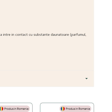
ea sa intre in contact cu substante daunatoare (parfumul,
Produs in Romania
Produs in Romania
+