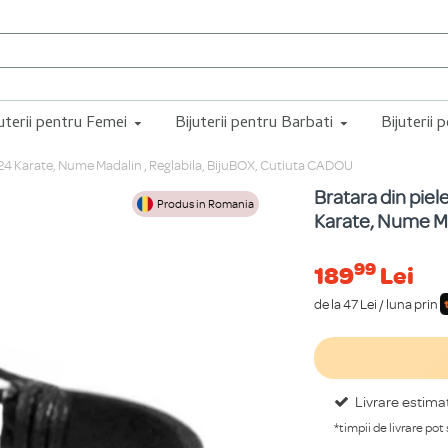
juterii pentru Femei
Bijuterii pentru Barbati
Bijuterii 
ur 24 Karate, Nume Madalin , Reglabila, BijuBOX, Cutiuta CADOU
Bratara din piel
Produs in Romania
Karate, Nume Ma
99
189
Lei
de la 47 Lei / luna prin
Livrare estima
*timpii de livrare pot