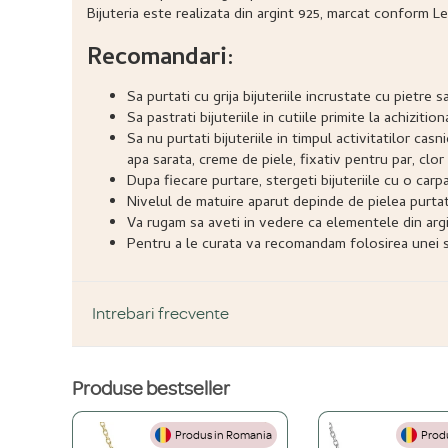
Bijuteria este realizata din argint 925, marcat conform Le
Recomandari:
Sa purtati cu grija bijuteriile incrustate cu pietr
Sa pastrati bijuteriile in cutiile primite la achizitio
Sa nu purtati bijuteriile in timpul activitatilor ca
apa sarata, creme de piele, fixativ pentru par, clor 
Dupa fiecare purtare, stergeti bijuteriile cu o carp
Nivelul de matuire aparut depinde de pielea purtatoru
Va rugam sa aveti in vedere ca elementele din argi
Pentru a le curata va recomandam folosirea unei so
Intrebari frecvente
Produse bestseller
DESPRE PRODUS ȘI MATERIALE
Produs in Romania
Produ
Din ce materiale sunt fabricate bijuteriile voastre?