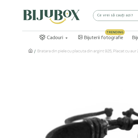
TRENDING
Cadouri
Bijuterii fotografie
Bi
Bratara din piele cu placuta din argint 925, Placat cu a