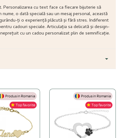
 Personalizarea cu text face ca fiecare bijuterie să
 un nume, o dată specială sau un mesaj personal, această
gurându-ți o experiență plăcută și fără stres. Indiferent
entru cadouri speciale. Articulația sa delicată și design-
e neprețuit cu un cadou personalizat plin de semnificație.
Produs in Romania
Produs in Romania
+
Top favorite
Top favorite
+
ă este mai accesibilă, dar necesită îngrijire atentă. O bijuterie
+