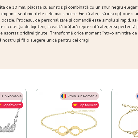
ita de 30 mm, placată cu aur roz și combinată cu un snur negru elegant.
 exprima sentimentele cele mai sincere. Fie că alegi să inscripționezi
 ocazie. Procesul de personalizare și comandă este simplu și rapid, asi
zi colecția de bijuterii, această brățară reprezintă alegerea perfectă p
or de asortat oricărei ținute. Transformă orice moment într-o amintire d
 nostru și fă o alegere unică pentru cei dragi.
s in Romania
Produs in Romania
Top favorite
Top favorite
gint 925, Aur de 14K și Oțel inoxidabil.
 una din aur masiv?
de 24K, aur roz sau platină peste o bază solidă de argint 925. O bijuterie placat
țel Inoxidabil)
a schimba niciodată.