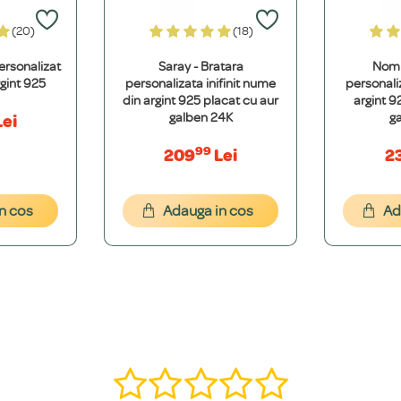
este etern, nu oxidează și își păstrează valoarea. Oțelul Inoxidabil 316L este ext
(20)
(18)
ersonalizat
Saray - Bratara
Nomi
t 100% hipoalergenice și nu conțin metale grele. Folosim argint de puritate sup
gint 925
personalizata inifinit nume
personali
din argint 925 placat cu aur
argint 9
galben 24K
g
ei
99
209
Lei
2
cepția modelelor cu nume decupat (15 caractere). Pentru mesaje mai lungi, real
n cos
Adauga in cos
Ad
font dorești. Îți vom oferi o simulare grafică gratuită pentru a ne asigura că es
, î, ș, ț, â) și putem adăuga o varietate de simboluri precum inimi, stele, etc.
ă într-o bijuterie specială. Contactează-ne pe WhatsApp la +40 770 921 356 s