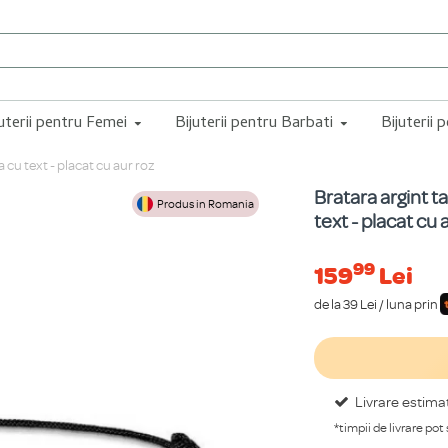
juterii pentru Femei
Bijuterii pentru Barbati
Bijuterii 
 cu text - placat cu aur roz
Bratara argint t
Produs in Romania
text - placat cu 
99
159
Lei
de la 39 Lei / luna prin
Livrare estima
*timpii de livrare pot