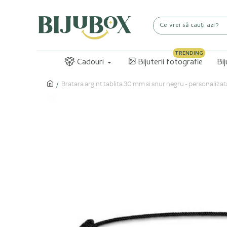
TRENDING
Cadouri
Bijuterii fotografie
Bi
Bratara argint tablita 30 mm si snur negru - personalizata