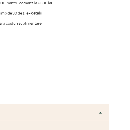
IT pentru comenzile > 300 lei
mp de 30 de zile -
detalii
fara costuri suplimentare