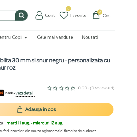
0
0
Cont
Favorite
Coș
pentru Copii
Cele mai vandute
Noutati
ablita 30 mm si snur negru - personalizata cu
aur roz
0.00 - (0 review-uri)
-
vezi detalii
Adauga in cos
ta:
marti 11 aug. - miercuri 12 aug.
 suferi intarzieri din cauza aglomeratiei firmelor de curierat