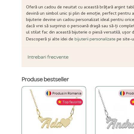
Oferă un cadou de neuitat cu această brățară argint tabl
devină un simbol unic și plin de emoție, perfect pentru a
bijuterie devine un cadou personalizat ideal pentru orice
dacă vrei să surprinzi o persoană dragă sau să-ți complete
ul stilat fac din această bijuterie o piesă versatilă, uș
Descoperă și alte idei de
pe site-ul
bijuterii personalizate
Intrebari frecvente
Produse bestseller
DESPRE PRODUS ȘI MATERIALE
Produs in Romania
Produ
Din ce materiale sunt fabricate bijuteriile voastre?
Top favorite
Folosim doar materiale de înaltă calitate, atent selecționate: Ar
Ce înseamnă o bijuterie "placată" și care este diferența față de
Placarea este un proces prin care aplicăm un strat de aur galben 
Cum aleg materialul potrivit pentru mine? (Argint vs. Aur vs. O
din aur masiv este o investiție pe viață, iar culoarea sa nu se v