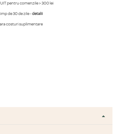
IT pentru comenzile > 300 lei
mp de 30 de zile -
detalii
fara costuri suplimentare