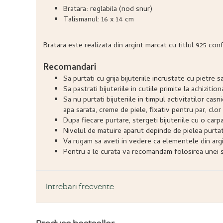
Bratara: reglabila (nod snur)
Talismanul: 16 x 14 cm
Bratara este realizata din argint marcat cu titlul 925 con
Recomandari
Sa purtati cu grija bijuteriile incrustate cu pietr
Sa pastrati bijuteriile in cutiile primite la achizitio
Sa nu purtati bijuteriile in timpul activitatilor ca
apa sarata, creme de piele, fixativ pentru par, clor 
Dupa fiecare purtare, stergeti bijuteriile cu o carp
Nivelul de matuire aparut depinde de pielea purtatoru
Va rugam sa aveti in vedere ca elementele din argi
Pentru a le curata va recomandam folosirea unei so
Intrebari frecvente