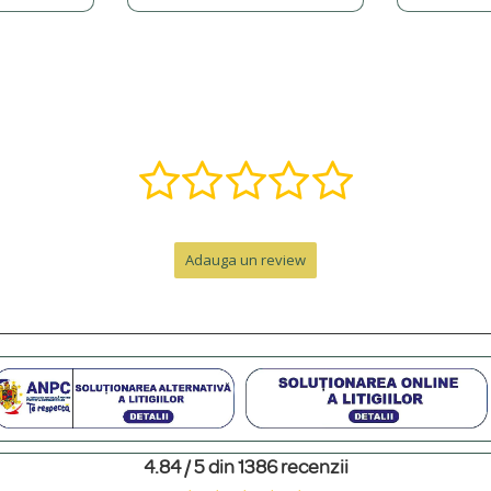
, î, ș, ț, â) și putem adăuga o varietate de simboluri precum inimi, stele, etc.
ă într-o bijuterie specială. Contactează-ne pe WhatsApp la +40 770 921 356 s
nzii, la care se adaugă timpul de livrare.
Adauga un review
e de peste 300 RON. Pentru comenzi sub 300 RON, costul este de 12.99 RON 
personalizat. Pentru un cadou memorabil, poți adăuga o cutie premium cu felicit
4.84 / 5 din 1386 recenzii