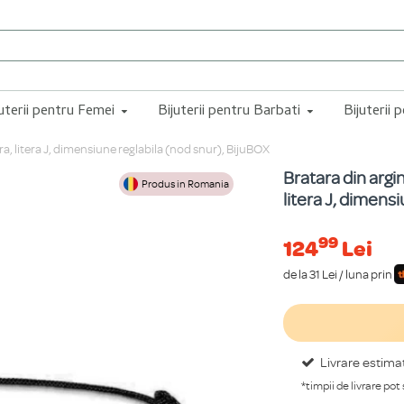
juterii pentru Femei
Bijuterii pentru Barbati
Bijuterii 
ra, litera J, dimensiune reglabila (nod snur), BijuBOX
Bratara din argi
Produs in Romania
litera J, dimens
99
124
Lei
de la 31 Lei / luna prin
Livrare estima
*timpii de livrare pot