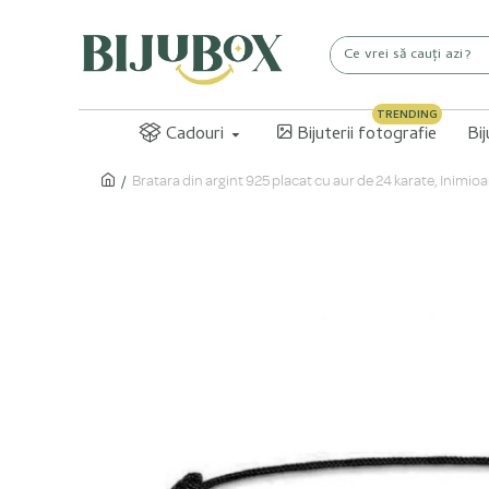
TRENDING
Cadouri
Bijuterii fotografie
Bi
Bratara din argint 925 placat cu aur de 24 karate, Inimioa