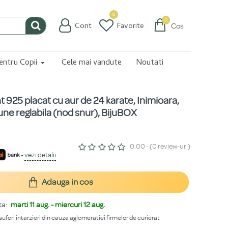
0
0
Cont
Favorite
Coș
pentru Copii
Cele mai vandute
Noutati
nt 925 placat cu aur de 24 karate, Inimioara,
iune reglabila (nod snur), BijuBOX
0.00 - (0 review-uri)
-
vezi detalii
Adauga in cos
ta:
marti 11 aug. - miercuri 12 aug.
 suferi intarzieri din cauza aglomeratiei firmelor de curierat