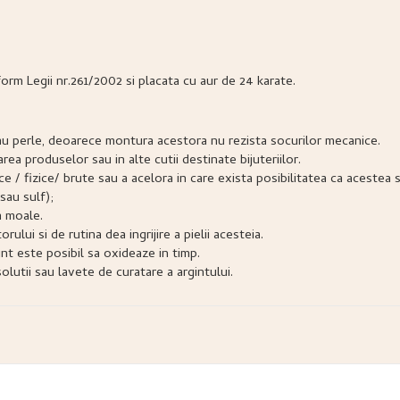
form Legii nr.261/2002 si placata cu aur de 24 karate.
e sau perle, deoarece montura acestora nu rezista socurilor mecanice.
narea produselor sau in alte cutii destinate bijuteriilor.
snice / fizice/ brute sau a acelora in care exista posibilitatea ca acest
sau sulf);
a moale.
lui si de rutina dea ingrijire a pielii acesteia.
nt este posibil sa oxideaze in timp.
lutii sau lavete de curatare a argintului.