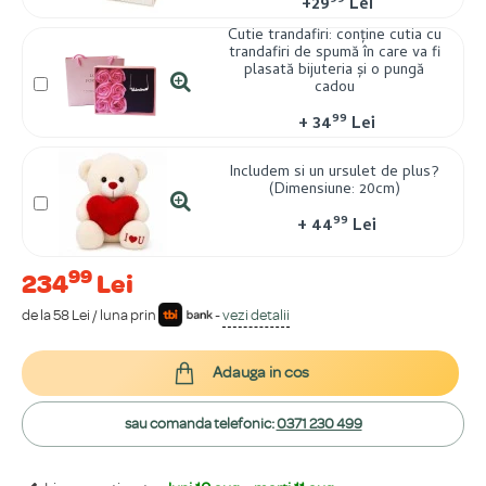
99
+
29
Lei
Cutie trandafiri: conține cutia cu
trandafiri de spumă în care va fi
plasată bijuteria și o pungă
cadou
99
+
34
Lei
Includem si un ursulet de plus?
(Dimensiune: 20cm)
99
+
44
Lei
99
234
Lei
de la 58 Lei / luna prin
-
vezi detalii
Adauga in cos
sau comanda telefonic:
0371 230 499