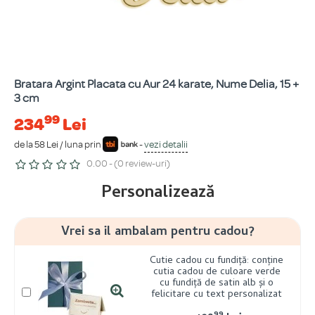
Bratara Argint Placata cu Aur 24 karate, Nume Delia, 15 +
3 cm
99
234
Lei
de la 58 Lei / luna prin
-
vezi detalii
0.00 - (0 review-uri)
Personalizează
Vrei sa il ambalam pentru cadou?
Cutie cadou cu fundiță: conține
cutia cadou de culoare verde
cu fundiță de satin alb și o
felicitare cu text personalizat