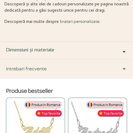
Descoperă și alte idei de cadouri personalizate pe pagina noastră
dedicată pentru a găsi sugestii unice pentru cei dragi.
Descoperă mai multe despre
.
bratari personalizate
Dimensiuni și materiale
Intrebari frecvente
Produse bestseller
DESPRE PRODUS ȘI MATERIALE
Produs in Romania
Produs in Romania
Din ce materiale sunt fabricate bijuteriile voastre?
+
Top favorite
Top favorite
Folosim doar materiale de înaltă calitate, atent selecționate: Argint 925,
Ce înseamnă o bijuterie "placată" și care este diferența față de una din
Aur de 14K și Oțel inoxidabil.
+
aur masiv?