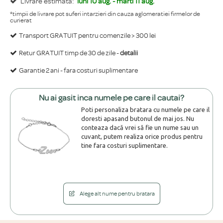
Livrare estimata:
luni 10 aug. - marti 11 aug.
*timpii de livrare pot suferi intarzieri din cauza aglomeratiei firmelor de
curierat
Transport GRATUIT pentru comenzile > 300 lei
Retur GRATUIT timp de 30 de zile -
detalii
Garantie 2 ani - fara costuri suplimentare
Nu ai gasit inca numele pe care il cautai?
Poti personaliza bratara cu numele pe care il
doresti apasand butonul de mai jos. Nu
conteaza dacă vrei să fie un nume sau un
cuvant, putem realiza orice produs pentru
tine fara costuri suplimentare.
Alege alt nume pentru bratara