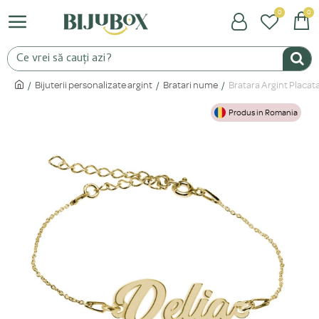
0
0
Bijuterii personalizate argint
Bratari nume
Bratara Argint Placata
Produs in Romania