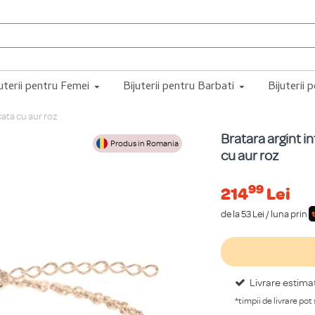
juterii pentru Femei
Bijuterii pentru Barbati
Bijuterii 
cata cu aur roz
Bratara argint i
Produs in Romania
cu aur roz
99
214
Lei
de la 53 Lei / luna prin
Livrare estima
*timpii de livrare pot