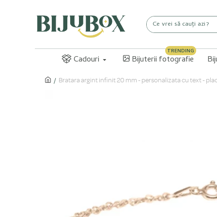
TRENDING
Cadouri
Bijuterii fotografie
Bi
Bratara argint infinit 20 mm - personalizata cu text - pla