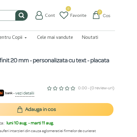
0
0
Cont
Favorite
Coș
pentru Copii
Cele mai vandute
Noutati
nfinit 20 mm - personalizata cu text - placata
0.00 - (0 review-uri)
-
vezi detalii
Adauga in cos
ta:
luni 10 aug. - marti 11 aug.
 suferi intarzieri din cauza aglomeratiei firmelor de curierat