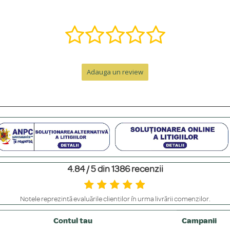
ă într-o bijuterie specială. Contactează-ne pe WhatsApp la +40 770 921 356 s
nzii, la care se adaugă timpul de livrare.
Adauga un review
e de peste 300 RON. Pentru comenzi sub 300 RON, costul este de 12.99 RON 
personalizat. Pentru un cadou memorabil, poți adăuga o cutie premium cu felicit
4.84 / 5 din 1386 recenzii
m să le ferești de contactul direct cu parfumuri sau creme, să le scoți înainte 
Notele reprezintă evaluările clienților în urma livrării comenzilor.
iile placate. Bijuteriile din aur masiv și argint placat cu platină au o rezisten
Contul tau
Campanii