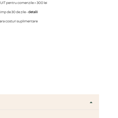
IT pentru comenzile > 300 lei
mp de 30 de zile -
detalii
fara costuri suplimentare