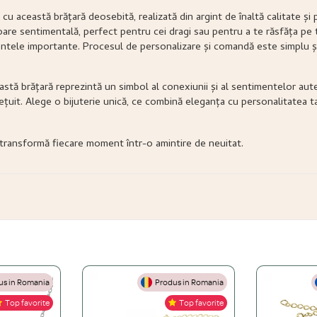
cu această brățară deosebită, realizată din argint de înaltă calitate și
oare sentimentală, perfect pentru cei dragi sau pentru a te răsfăța pe 
mentele importante. Procesul de personalizare și comandă este simplu și
eastă brățară reprezintă un simbol al conexiunii și al sentimentelor aute
ețuit. Alege o bijuterie unică, ce combină eleganța cu personalitatea ta
 transformă fiecare moment într-o amintire de neuitat.
s in Romania
Produs in Romania
Top favorite
Top favorite
gint 925, Aur de 14K și Oțel inoxidabil.