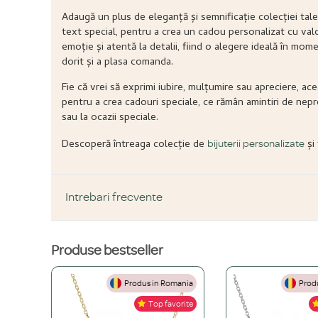
Adaugă un plus de eleganță și semnificație colecției tale 
text special, pentru a crea un cadou personalizat cu val
emoție și atentă la detalii, fiind o alegere ideală în mo
dorit și a plasa comanda.
Fie că vrei să exprimi iubire, mulțumire sau apreciere, ac
pentru a crea cadouri speciale, ce rămân amintiri de nepr
sau la ocazii speciale.
Descoperă întreaga colecție de
și
bijuterii personalizate
Intrebari frecvente
Produse bestseller
DESPRE PRODUS ȘI MATERIALE
Produs in Romania
Produ
Din ce materiale sunt fabricate bijuteriile voastre?
Top favorite
Folosim doar materiale de înaltă calitate, atent selecționate: Ar