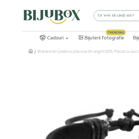
TRENDING
Cadouri
Bijuterii fotografie
Bi
Bratara din piele cu placuta din argint 925, Placat cu a