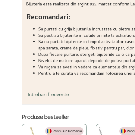
Bijuteria este realizata din argint 925, marcat conform Le
Recomandari:
Sa purtati cu grija bijuteriile incrustate cu pietr
Sa pastrati bijuteriile in cutiile primite la achizitio
Sa nu purtati bijuteriile in timpul activitatilor ca
apa sarata, creme de piele, fixativ pentru par, clor 
Dupa fiecare purtare, stergeti bijuteriile cu o carp
Nivelul de matuire aparut depinde de pielea purtatoru
Va rugam sa aveti in vedere ca elementele din argi
Pentru a le curata va recomandam folosirea unei so
Intrebari frecvente
Produse bestseller
DESPRE PRODUS ȘI MATERIALE
Produs in Romania
Produ
Din ce materiale sunt fabricate bijuteriile voastre?