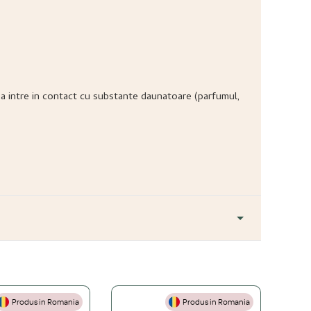
ea sa intre in contact cu substante daunatoare (parfumul,
Produs in Romania
Produs in Romania
+