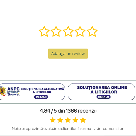
ă într-o bijuterie specială. Contactează-ne pe WhatsApp la +40 770 921 356 s
nzii, la care se adaugă timpul de livrare.
Adauga un review
e de peste 300 RON. Pentru comenzi sub 300 RON, costul este de 12.99 RON 
personalizat. Pentru un cadou memorabil, poți adăuga o cutie premium cu felicit
4.84 / 5 din 1386 recenzii
m să le ferești de contactul direct cu parfumuri sau creme, să le scoți înainte 
Notele reprezintă evaluările clienților în urma livrării comenzilor.