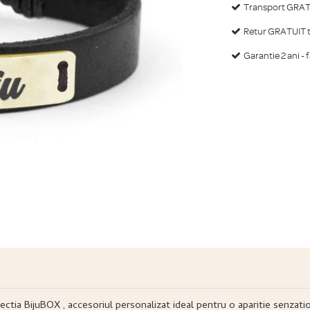
Transport GRATU
Retur GRATUIT ti
Garantie 2 ani - 
olectia BijuBOX , accesoriul personalizat ideal pentru o aparitie senzati