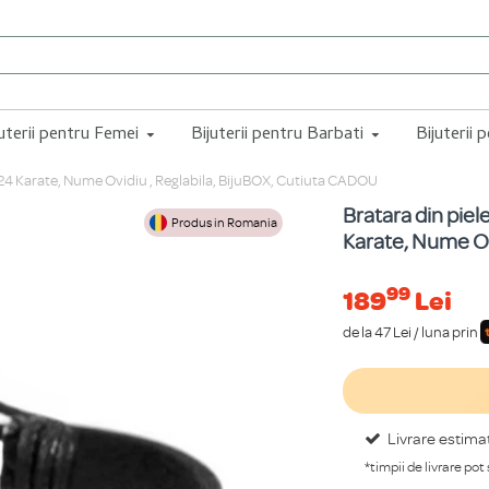
juterii pentru Femei
Bijuterii pentru Barbati
Bijuterii 
ur 24 Karate, Nume Ovidiu , Reglabila, BijuBOX, Cutiuta CADOU
Bratara din piel
Produs in Romania
Karate, Nume Ov
99
189
Lei
de la 47 Lei / luna prin
Livrare estima
*timpii de livrare pot