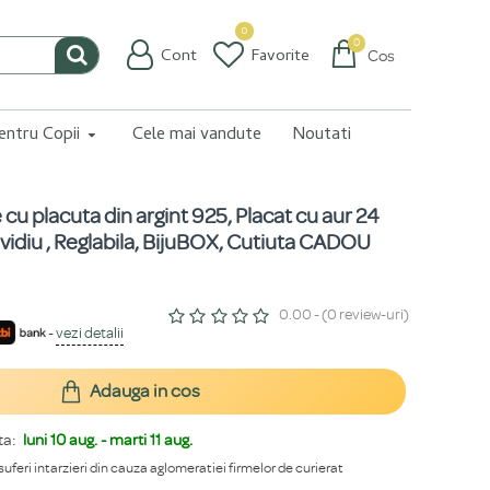
0
0
Cont
Favorite
Coș
pentru Copii
Cele mai vandute
Noutati
e cu placuta din argint 925, Placat cu aur 24
idiu , Reglabila, BijuBOX, Cutiuta CADOU
0.00 - (0 review-uri)
-
vezi detalii
Adauga in cos
ta:
luni 10 aug. - marti 11 aug.
 suferi intarzieri din cauza aglomeratiei firmelor de curierat