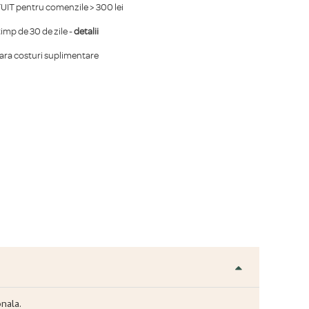
IT pentru comenzile > 300 lei
mp de 30 de zile -
detalii
fara costuri suplimentare
onala.