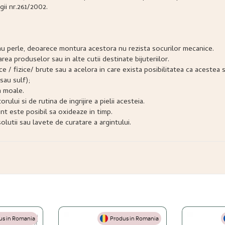
gii nr.261/2002.
e sau perle, deoarece montura acestora nu rezista socurilor mecanice.
narea produselor sau in alte cutii destinate bijuteriilor.
snice / fizice/ brute sau a acelora in care exista posibilitatea ca acest
sau sulf);
a moale.
lui si de rutina de ingrijire a pielii acesteia.
nt este posibil sa oxideaze in timp.
lutii sau lavete de curatare a argintului.
s in Romania
Produs in Romania