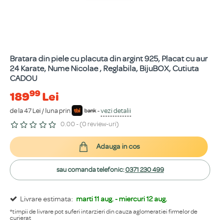
Bratara din piele cu placuta din argint 925, Placat cu aur
24 Karate, Nume Nicolae , Reglabila, BijuBOX, Cutiuta
CADOU
99
189
Lei
de la 47 Lei / luna prin
-
vezi detalii
0.00 - (0 review-uri)
Adauga in cos
sau comanda telefonic:
0371 230 499
Livrare estimata:
marti 11 aug. - miercuri 12 aug.
*timpii de livrare pot suferi intarzieri din cauza aglomeratiei firmelor de
curierat