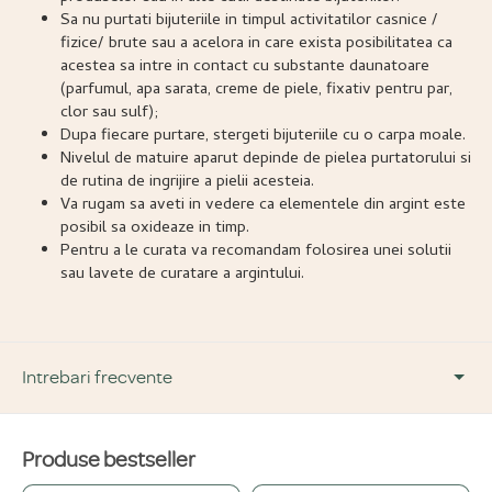
Sa nu purtati bijuteriile in timpul activitatilor casnice /
fizice/ brute sau a acelora in care exista posibilitatea ca
acestea sa intre in contact cu substante daunatoare
(parfumul, apa sarata, creme de piele, fixativ pentru par,
clor sau sulf);
Dupa fiecare purtare, stergeti bijuteriile cu o carpa moale.
Nivelul de matuire aparut depinde de pielea purtatorului si
de rutina de ingrijire a pielii acesteia.
Va rugam sa aveti in vedere ca elementele din argint este
posibil sa oxideaze in timp.
Pentru a le curata va recomandam folosirea unei solutii
sau lavete de curatare a argintului.
Intrebari frecvente
Produse bestseller
DESPRE PRODUS ȘI MATERIALE