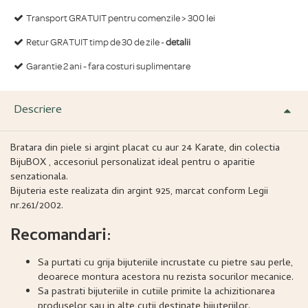
Transport GRATUIT pentru comenzile > 300 lei
Retur GRATUIT timp de 30 de zile -
detalii
Garantie 2 ani - fara costuri suplimentare
Descriere
Bratara din piele si argint placat cu aur 24 Karate, din colectia
BijuBOX , accesoriul personalizat ideal pentru o aparitie
senzationala.
Bijuteria este realizata din argint 925, marcat conform Legii
nr.261/2002.
Recomandari:
Sa purtati cu grija bijuteriile incrustate cu pietre sau perle,
deoarece montura acestora nu rezista socurilor mecanice.
Sa pastrati bijuteriile in cutiile primite la achizitionarea
produselor sau in alte cutii destinate bijuteriilor.