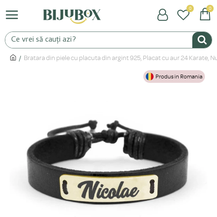
0
0
Bratara din piele cu placuta din argint 925, Placat cu aur 24 Karate,
Produs in Romania