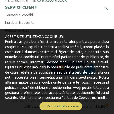
Adresă de e-mail:
contact@bijubox.ro
SERVICII CLIENTI
Termeni si conditii
Intrebari frecvente
Politica cookies
ACEST SITE UTILIZEAZĂ COOKIE-URI:
Retururi
Pentru a asigura buna funcționare a site-ului, pentru a personaliza
Anulare comanda
conținutul/anunțurile și pentru a analiza traficul, uneori plasăm în
computerul dumneavoastră mici fișiere de date, cunoscute sub
Garantia produselor vandute de BijuBOX
numele de cookie-uri. Putem oferi partenerilor de publicitate, de
rețele sociale, informații despre modul în care utilizați site-ul.
BijuBOX nu este implicată în operațiunile de prelucrare efectuate
de către rețelele de socializare sau de alți terti ale căror site-uri
pot fi accesate prin intermediul unui link din site-ul nostru. Puteți
afla mai multe despre cookie-urile pe care le folosim aceesând
© Copyright S.C. BIJUBOX S.R.L. © 2019 -
2026.
politica noastră de utilziare a cookie-urilor. Aveți posibilitatea de a
Nr. R.C.: J2019001260331, C.U.I.: RO41357168, Capital social 200 RON.
gestiona preferințele sau acceptată toate cookieurile folosind
Sediu social: Str. Calea Burdujeni, nr. 25, bl. 52, sc. C, ap. 7, loc. Suceava,
setările. Află mai multe in sectiunea
Politica de Cookies
mai multe.
jud. Suceava, 720106.
Telefon: 0371 230 499. Preturile includ TVA.
Permite toate cookies
Stocurile sunt afișate în timp real.