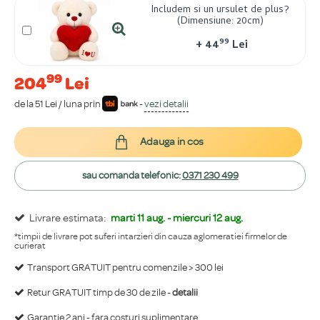
Includem si un ursulet de plus?
(Dimensiune: 20cm)
99
+
44
Lei
99
204
Lei
de la 51 Lei / luna prin
-
vezi detalii
Adauga in cos
sau comanda telefonic:
0371 230 499
Livrare estimata:
marti 11 aug. - miercuri 12 aug.
*timpii de livrare pot suferi intarzieri din cauza aglomeratiei firmelor de
curierat
Transport GRATUIT pentru comenzile > 300 lei
Retur GRATUIT timp de 30 de zile -
detalii
Garantie 2 ani - fara costuri suplimentare