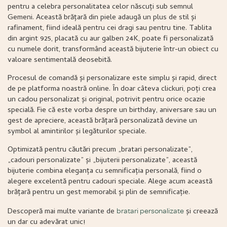
pentru a celebra personalitatea celor născuți sub semnul
Gemeni. Această brățară din piele adaugă un plus de stil și
rafinament, fiind ideală pentru cei dragi sau pentru tine. Tablita
din argint 925, placată cu aur galben 24K, poate fi personalizată
cu numele dorit, transformând această bijuterie într-un obiect cu
valoare sentimentală deosebită.
Procesul de comandă și personalizare este simplu și rapid, direct
de pe platforma noastră online. În doar câteva clickuri, poți crea
un cadou personalizat și original, potrivit pentru orice ocazie
specială. Fie că este vorba despre un birthday, aniversare sau un
gest de apreciere, această brățară personalizată devine un
symbol al amintirilor și legăturilor speciale.
Optimizată pentru căutări precum „bratari personalizate”,
„cadouri personalizate” și „bijuterii personalizate”, această
bijuterie combina eleganța cu semnificația personală, fiind o
alegere excelentă pentru cadouri speciale. Alege acum această
brățară pentru un gest memorabil și plin de semnificație.
Descoperă mai multe variante de
și creează
bratari personalizate
un dar cu adevărat unic!