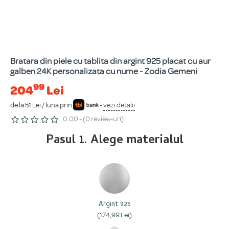
Bratara din piele cu tablita din argint 925 placat cu aur
galben 24K personalizata cu nume - Zodia Gemeni
99
204
Lei
de la 51 Lei / luna prin
-
vezi detalii
0.00 - (0 review-uri)
Pasul 1. Alege materialul
Argint 925
(174,99 Lei)