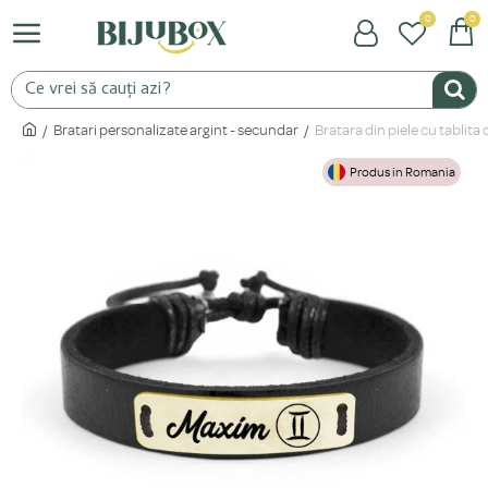
0
0
Bratari personalizate argint - secundar
Bratara din piele cu tablit
Produs in Romania