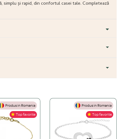
ă, simplu și rapid, din confortul casei tale. Completează
Produs in Romania
Produs in Romania
+
Top favorite
Top favorite
+
ă este mai accesibilă, dar necesită îngrijire atentă. O bijuterie