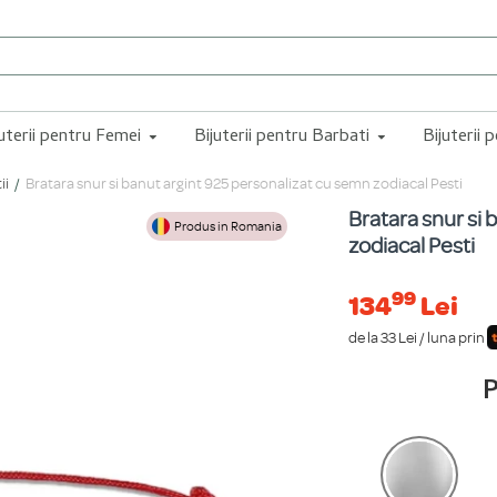
juterii pentru Femei
Bijuterii pentru Barbati
Bijuterii 
ii
Bratara snur si banut argint 925 personalizat cu semn zodiacal Pesti
Bratara snur si 
Produs in Romania
zodiacal Pesti
99
134
Lei
de la 33 Lei / luna prin
P