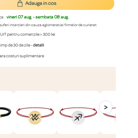
Adauga in cos
ta:
vineri 07 aug. - sambata 08 aug.
 suferi intarzieri din cauza aglomeratiei firmelor de curierat
IT pentru comenzile > 300 lei
mp de 30 de zile -
detalii
fara costuri suplimentare
>