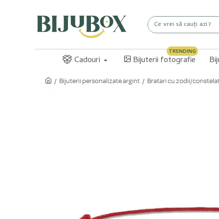
TRENDING
Cadouri
Bijuterii fotografie
Bi
Bijuterii personalizate argint
Bratari cu zodii/constelat