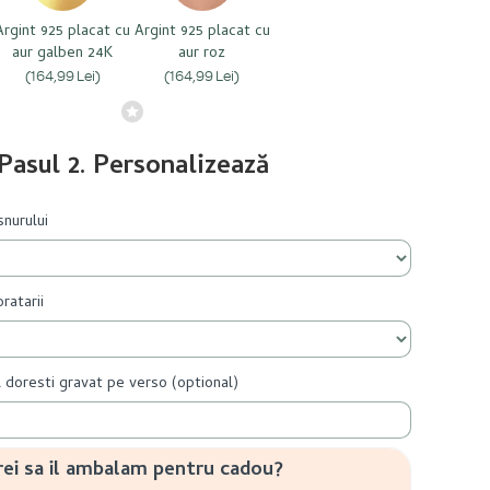
Argint 925 placat cu
Argint 925 placat cu
aur galben 24K
aur roz
(164,99 Lei)
(164,99 Lei)
Pasul 2. Personalizează
nurului
ratarii
l doresti gravat pe verso (optional)
rei sa il ambalam pentru cadou?