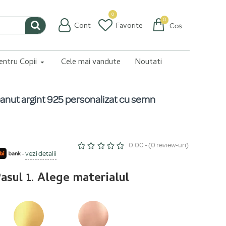
0
0
Cont
Favorite
Coș
pentru Copii
Cele mai vandute
Noutati
banut argint 925 personalizat cu semn
0.00 - (0 review-uri)
-
vezi detalii
asul 1. Alege materialul