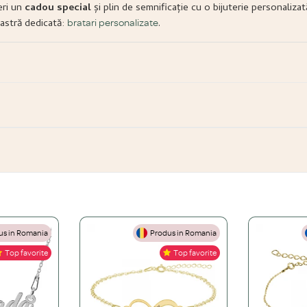
eri un
cadou special
și plin de semnificație cu o bijuterie personalizat
astră dedicată:
.
bratari personalizate
s in Romania
Produs in Romania
Top favorite
Top favorite
gint 925, Aur de 14K și Oțel inoxidabil.
 una din aur masiv?
de 24K, aur roz sau platină peste o bază solidă de argint 925. O bijuterie placat