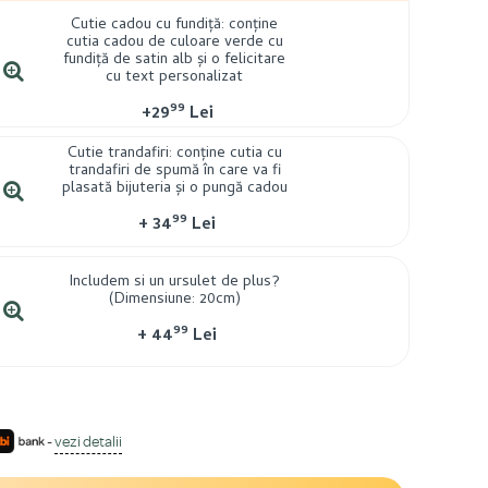
Cutie cadou cu fundiță: conține
cutia cadou de culoare verde cu
fundiță de satin alb și o felicitare
cu text personalizat
99
+
29
Lei
Cutie trandafiri: conține cutia cu
trandafiri de spumă în care va fi
plasată bijuteria și o pungă cadou
99
+
34
Lei
Includem si un ursulet de plus?
(Dimensiune: 20cm)
99
+
44
Lei
-
vezi detalii