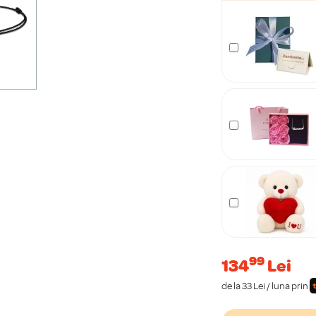
99
134
Lei
de la 33 Lei / luna prin