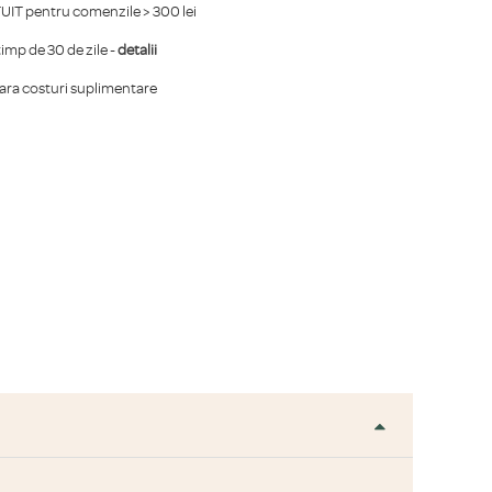
IT pentru comenzile > 300 lei
mp de 30 de zile -
detalii
fara costuri suplimentare