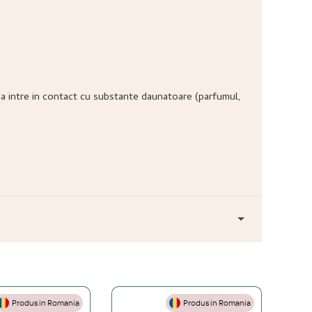
ea sa intre in contact cu substante daunatoare (parfumul,
Produs in Romania
Produs in Romania
+