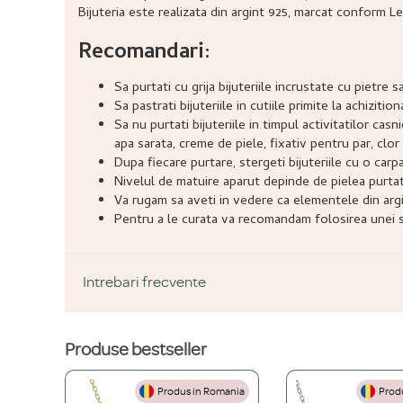
Bijuteria este realizata din argint 925, marcat conform Le
Recomandari:
Sa purtati cu grija bijuteriile incrustate cu pietr
Sa pastrati bijuteriile in cutiile primite la achizitio
Sa nu purtati bijuteriile in timpul activitatilor ca
apa sarata, creme de piele, fixativ pentru par, clor 
Dupa fiecare purtare, stergeti bijuteriile cu o carp
Nivelul de matuire aparut depinde de pielea purtatoru
Va rugam sa aveti in vedere ca elementele din argi
Pentru a le curata va recomandam folosirea unei so
Intrebari frecvente
Produse bestseller
DESPRE PRODUS ȘI MATERIALE
Produs in Romania
Produ
Din ce materiale sunt fabricate bijuteriile voastre?