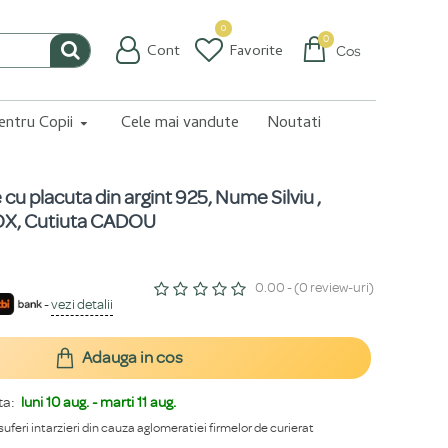
0
0
Cont
Favorite
Coș
pentru Copii
Cele mai vandute
Noutati
 cu placuta din argint 925, Nume Silviu ,
BOX, Cutiuta CADOU
0.00 - (0 review-uri)
-
vezi detalii
Adauga in cos
ta:
luni 10 aug. - marti 11 aug.
 suferi intarzieri din cauza aglomeratiei firmelor de curierat