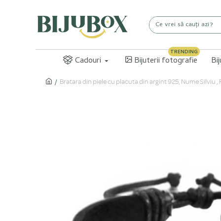
TRENDING
Cadouri
Bijuterii fotografie
Bi
Bratara din piele cu placuta din argint 925, Nume Silviu 