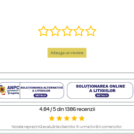
ă într-o bijuterie specială. Contactează-ne pe WhatsApp la +40 770 921 356 s
nzii, la care se adaugă timpul de livrare.
Adauga un review
e de peste 300 RON. Pentru comenzi sub 300 RON, costul este de 12.99 RON 
personalizat. Pentru un cadou memorabil, poți adăuga o cutie premium cu felicit
4.84 / 5 din 1386 recenzii
m să le ferești de contactul direct cu parfumuri sau creme, să le scoți înainte 
Notele reprezintă evaluările clienților în urma livrării comenzilor.