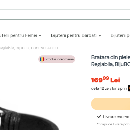
juterii pentru Femei
Bijuterii pentru Barbati
Bijuterii 
, Reglabila, BijuBOX, Cutiuta CADOU
Bratara din piele
Produs in Romania
Reglabila, Biju
99
169
Lei
de la 42 Lei / luna prin
Livrare estima
*timpii de livrare pot