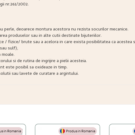
gii nr.261/2002.
e sau perle, deoarece montura acestora nu rezista socurilor mecanice.
narea produselor sau in alte cutii destinate bijuteriilor.
snice / fizice/ brute sau a acelora in care exista posibilitatea ca acest
sau sulf);
a moale.
lui si de rutina de ingrijire a pielii acesteia.
nt este posibil sa oxideaze in timp.
lutii sau lavete de curatare a argintului.
s in Romania
Produs in Romania