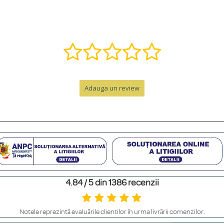
ă într-o bijuterie specială. Contactează-ne pe WhatsApp la +40 770 921 356 s
nzii, la care se adaugă timpul de livrare.
Adauga un review
e de peste 300 RON. Pentru comenzi sub 300 RON, costul este de 12.99 RON 
personalizat. Pentru un cadou memorabil, poți adăuga o cutie premium cu felicit
4.84 / 5 din 1386 recenzii
m să le ferești de contactul direct cu parfumuri sau creme, să le scoți înainte 
Notele reprezintă evaluările clienților în urma livrării comenzilor.