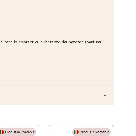
ea sa intre in contact cu substante daunatoare (parfumul,
Produs in Romania
Produs in Romania
+