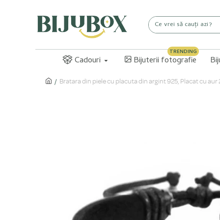
TRENDING
Cadouri
Bijuterii fotografie
Bi
Bratara din piele cu placuta din argint 925, Placat cu a