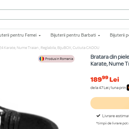
juterii pentru Femei
Bijuterii pentru Barbati
Bijuterii 
ur 24 Karate, Nume Traian , Reglabila, BijuBOX, Cutiuta CADOU
Bratara din piel
Produs in Romania
Karate, Nume Tr
99
189
Lei
de la 47 Lei / luna prin
Livrare estima
*timpii de livrare pot