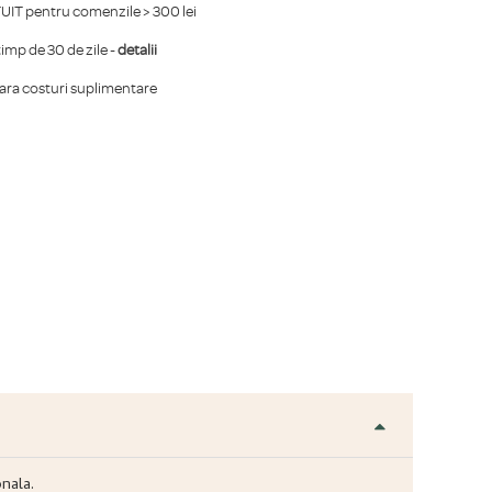
IT pentru comenzile > 300 lei
mp de 30 de zile -
detalii
fara costuri suplimentare
onala.