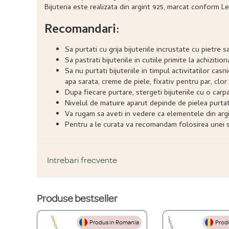
Bijuteria este realizata din argint 925, marcat conform Le
Recomandari:
Sa purtati cu grija bijuteriile incrustate cu pietr
Sa pastrati bijuteriile in cutiile primite la achizitio
Sa nu purtati bijuteriile in timpul activitatilor ca
apa sarata, creme de piele, fixativ pentru par, clor 
Dupa fiecare purtare, stergeti bijuteriile cu o carp
Nivelul de matuire aparut depinde de pielea purtatoru
Va rugam sa aveti in vedere ca elementele din argi
Pentru a le curata va recomandam folosirea unei so
Intrebari frecvente
Produse bestseller
DESPRE PRODUS ȘI MATERIALE
Produs in Romania
Produ
Din ce materiale sunt fabricate bijuteriile voastre?