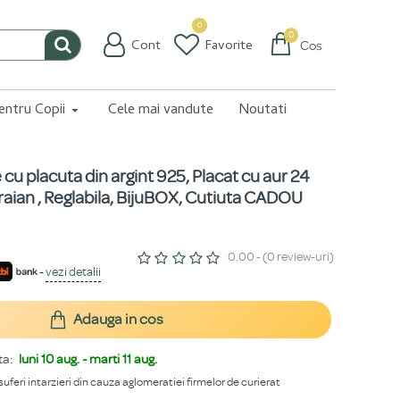
0
0
Cont
Favorite
Coș
pentru Copii
Cele mai vandute
Noutati
e cu placuta din argint 925, Placat cu aur 24
aian , Reglabila, BijuBOX, Cutiuta CADOU
0.00 - (0 review-uri)
-
vezi detalii
Adauga in cos
ta:
luni 10 aug. - marti 11 aug.
 suferi intarzieri din cauza aglomeratiei firmelor de curierat