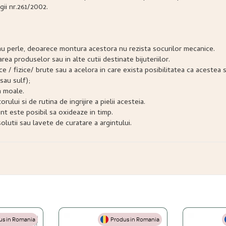
gii nr.261/2002.
e sau perle, deoarece montura acestora nu rezista socurilor mecanice.
narea produselor sau in alte cutii destinate bijuteriilor.
snice / fizice/ brute sau a acelora in care exista posibilitatea ca acest
sau sulf);
a moale.
lui si de rutina de ingrijire a pielii acesteia.
nt este posibil sa oxideaze in timp.
lutii sau lavete de curatare a argintului.
s in Romania
Produs in Romania