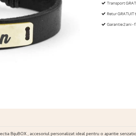
Transport GRATU
Retur GRATUIT ti
Garantie 2 ani - 
olectia BijuBOX , accesoriul personalizat ideal pentru o aparitie senzati