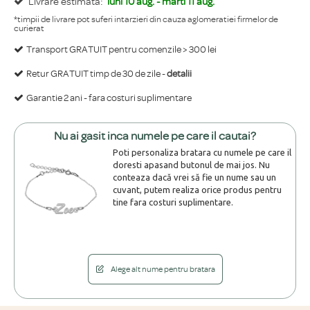
Livrare estimata:
luni 10 aug. - marti 11 aug.
*timpii de livrare pot suferi intarzieri din cauza aglomeratiei firmelor de
curierat
Transport GRATUIT pentru comenzile > 300 lei
Retur GRATUIT timp de 30 de zile -
detalii
Garantie 2 ani - fara costuri suplimentare
Nu ai gasit inca numele pe care il cautai?
Poti personaliza bratara cu numele pe care il
doresti apasand butonul de mai jos. Nu
conteaza dacă vrei să fie un nume sau un
cuvant, putem realiza orice produs pentru
tine fara costuri suplimentare.
Alege alt nume pentru bratara