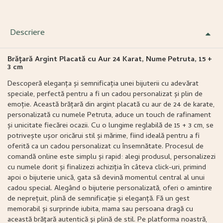
Descriere
Brățară Argint Placată cu Aur 24 Karat, Nume Petruta, 15 +
3 cm
Descoperă eleganța și semnificația unei bijuterii cu adevărat
speciale, perfectă pentru a fi un cadou personalizat și plin de
emoție. Această brățară din argint placată cu aur de 24 de karate,
personalizată cu numele Petruta, aduce un touch de rafinament
și unicitate fiecărei ocazii. Cu o lungime reglabilă de 15 + 3 cm, se
potrivește ușor oricărui stil și mărime, fiind ideală pentru a fi
oferită ca un cadou personalizat cu însemnătate. Procesul de
comandă online este simplu și rapid: alegi produsul, personalizezi
cu numele dorit și finalizezi achiziția în câteva click-uri, primind
apoi o bijuterie unică, gata să devină momentul central al unui
cadou special. Alegând o bijuterie personalizată, oferi o amintire
de neprețuit, plină de semnificație și eleganță. Fă un gest
memorabil și surprinde iubita, mama sau persoana dragă cu
această brățară autentică și plină de stil. Pe platforma noastră,