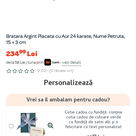
Bratara Argint Placata cu Aur 24 karate, Nume Petruta,
15 + 3 cm
99
234
Lei
de la 58 Lei / luna prin
-
vezi detalii
0.00 - (0 review-uri)
Personalizează
Vrei sa il ambalam pentru cadou?
Cutie cadou cu fundiță: conține
cutia cadou de culoare verde
cu fundiță de satin alb și o
felicitare cu text personalizat