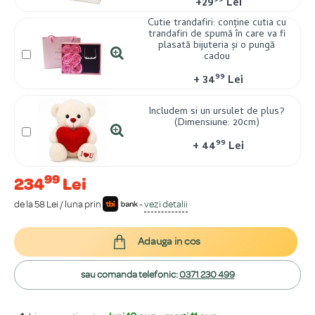
99
+
29
Lei
Cutie trandafiri: conține cutia cu
trandafiri de spumă în care va fi
plasată bijuteria și o pungă
cadou
99
+
34
Lei
Includem si un ursulet de plus?
(Dimensiune: 20cm)
99
+
44
Lei
99
234
Lei
de la 58 Lei / luna prin
-
vezi detalii
Adauga in cos
sau comanda telefonic:
0371 230 499