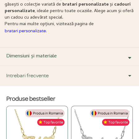
găsești o colecție variată de
bratari personalizate
și
cadouri
personalizate
, ideale pentru toate ocaziile. Alege acum și oferă
un cadou cu adevărat special.
Pentru mai multe opțiuni, vizitează pagina de
.
bratari personalizate
Dimensiuni și materiale
Intrebari frecvente
Produse bestseller
DESPRE PRODUS ȘI MATERIALE
Produs in Romania
Produs in Romania
Din ce materiale sunt fabricate bijuteriile voastre?
+
Top favorite
Top favorite
Folosim doar materiale de înaltă calitate, atent selecționate: Argint 925,
Ce înseamnă o bijuterie "placată" și care este diferența față de una din
Aur de 14K și Oțel inoxidabil.
+