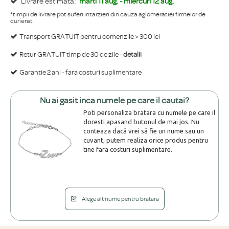
Livrare estimata:
marti 11 aug. - miercuri 12 aug.
*timpii de livrare pot suferi intarzieri din cauza aglomeratiei firmelor de
curierat
Transport GRATUIT pentru comenzile > 300 lei
Retur GRATUIT timp de 30 de zile -
detalii
Garantie 2 ani - fara costuri suplimentare
Nu ai gasit inca numele pe care il cautai?
Poti personaliza bratara cu numele pe care il
doresti apasand butonul de mai jos. Nu
conteaza dacă vrei să fie un nume sau un
cuvant, putem realiza orice produs pentru
tine fara costuri suplimentare.
Alege alt nume pentru bratara