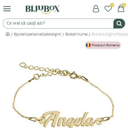
0
0
Bijuterii personalizate argint
Bratari nume
Bratara Argint Placat
Produs in Romania