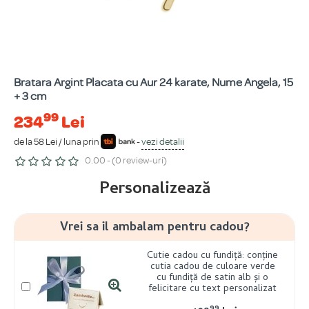
Bratara Argint Placata cu Aur 24 karate, Nume Angela, 15
+ 3 cm
99
234
Lei
de la 58 Lei / luna prin
-
vezi detalii
0.00 - (0 review-uri)
Personalizează
Vrei sa il ambalam pentru cadou?
Cutie cadou cu fundiță: conține
cutia cadou de culoare verde
cu fundiță de satin alb și o
felicitare cu text personalizat