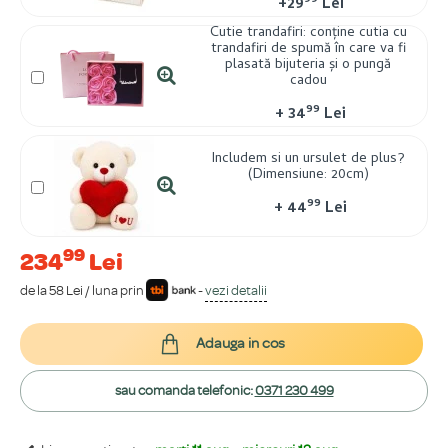
99
+
29
Lei
Cutie trandafiri: conține cutia cu
trandafiri de spumă în care va fi
plasată bijuteria și o pungă
cadou
99
+
34
Lei
Includem si un ursulet de plus?
(Dimensiune: 20cm)
99
+
44
Lei
99
234
Lei
de la 58 Lei / luna prin
-
vezi detalii
Adauga in cos
sau comanda telefonic:
0371 230 499