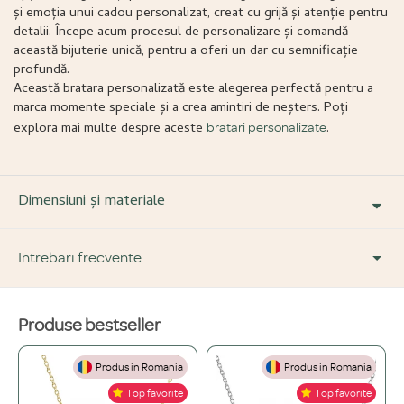
și emoția unui cadou personalizat, creat cu grijă și atenție pentru
detalii. Începe acum procesul de personalizare și comandă
această bijuterie unică, pentru a oferi un dar cu semnificație
profundă.
Această bratara personalizată este alegerea perfectă pentru a
marca momente speciale și a crea amintiri de neșters. Poți
explora mai multe despre aceste
.
bratari personalizate
Dimensiuni și materiale
Intrebari frecvente
Produse bestseller
DESPRE PRODUS ȘI MATERIALE
Produs in Romania
Produs in Romania
Din ce materiale sunt fabricate bijuteriile voastre?
+
Top favorite
Top favorite