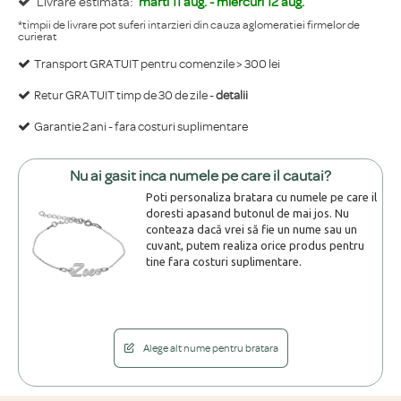
Livrare estimata:
marti 11 aug. - miercuri 12 aug.
*timpii de livrare pot suferi intarzieri din cauza aglomeratiei firmelor de
curierat
Transport GRATUIT pentru comenzile > 300 lei
Retur GRATUIT timp de 30 de zile -
detalii
Garantie 2 ani - fara costuri suplimentare
Nu ai gasit inca numele pe care il cautai?
Poti personaliza bratara cu numele pe care il
doresti apasand butonul de mai jos. Nu
conteaza dacă vrei să fie un nume sau un
cuvant, putem realiza orice produs pentru
tine fara costuri suplimentare.
Alege alt nume pentru bratara