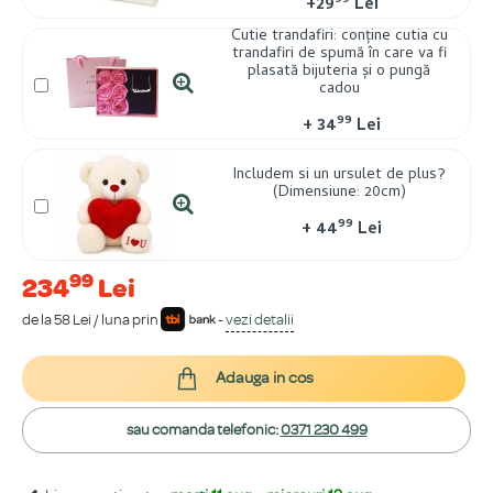
99
+
29
Lei
Cutie trandafiri: conține cutia cu
trandafiri de spumă în care va fi
plasată bijuteria și o pungă
cadou
99
+
34
Lei
Includem si un ursulet de plus?
(Dimensiune: 20cm)
99
+
44
Lei
99
234
Lei
de la 58 Lei / luna prin
-
vezi detalii
Adauga in cos
sau comanda telefonic:
0371 230 499