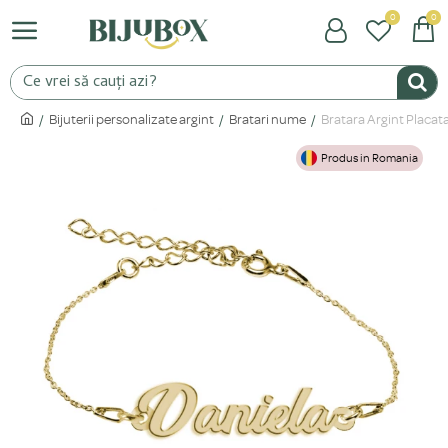
0
0
Bijuterii personalizate argint
Bratari nume
Bratara Argint Placat
Produs in Romania