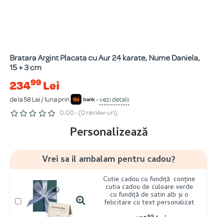
Bratara Argint Placata cu Aur 24 karate, Nume Daniela,
15 + 3 cm
99
234
Lei
de la 58 Lei / luna prin
-
vezi detalii
0.00 - (0 review-uri)
Personalizează
Vrei sa il ambalam pentru cadou?
Cutie cadou cu fundiță: conține
cutia cadou de culoare verde
cu fundiță de satin alb și o
felicitare cu text personalizat