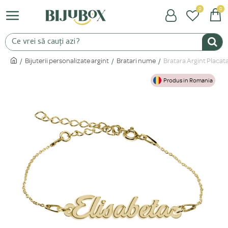
0
0
Bijuterii personalizate argint
Bratari nume
Bratara Argint Placata
Produs in Romania