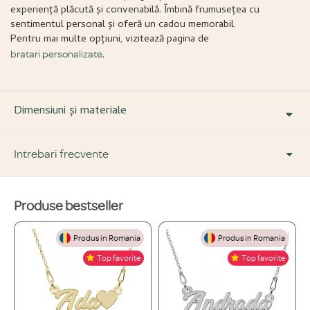
experiență plăcută și convenabilă. Îmbină frumusețea cu
sentimentul personal și oferă un cadou memorabil.
Pentru mai multe opțiuni, vizitează pagina de
.
bratari personalizate
Dimensiuni și materiale
Intrebari frecvente
Produse bestseller
DESPRE PRODUS ȘI MATERIALE
Produs in Romania
Produs in Romania
Din ce materiale sunt fabricate bijuteriile voastre?
+
Top favorite
Top favorite
Folosim doar materiale de înaltă calitate, atent selecționate: Argint 925,
Ce înseamnă o bijuterie "placată" și care este diferența față de una din
Aur de 14K și Oțel inoxidabil.
+
aur masiv?