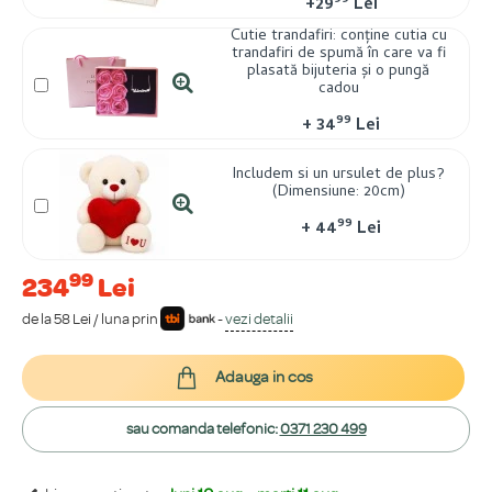
99
+
29
Lei
Cutie trandafiri: conține cutia cu
trandafiri de spumă în care va fi
plasată bijuteria și o pungă
cadou
99
+
34
Lei
Includem si un ursulet de plus?
(Dimensiune: 20cm)
99
+
44
Lei
99
234
Lei
de la 58 Lei / luna prin
-
vezi detalii
Adauga in cos
sau comanda telefonic:
0371 230 499