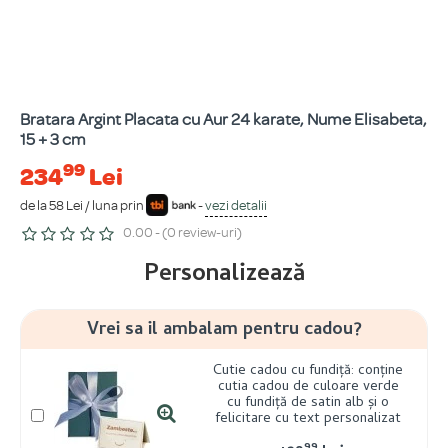
Bratara Argint Placata cu Aur 24 karate, Nume Elisabeta,
15 + 3 cm
99
234
Lei
de la 58 Lei / luna prin
-
vezi detalii
0.00 - (0 review-uri)
Personalizează
Vrei sa il ambalam pentru cadou?
Cutie cadou cu fundiță: conține
cutia cadou de culoare verde
cu fundiță de satin alb și o
felicitare cu text personalizat