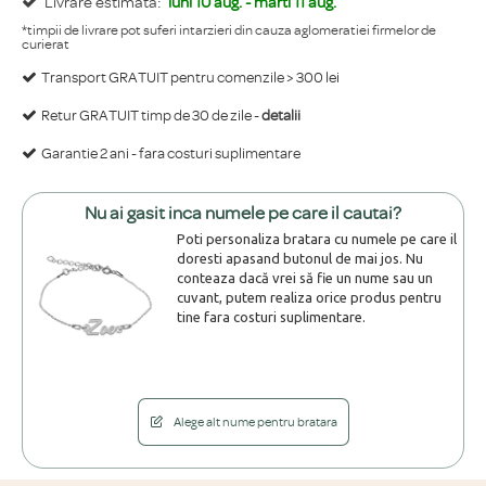
Livrare estimata:
luni 10 aug. - marti 11 aug.
*timpii de livrare pot suferi intarzieri din cauza aglomeratiei firmelor de
curierat
Transport GRATUIT pentru comenzile > 300 lei
Retur GRATUIT timp de 30 de zile -
detalii
Garantie 2 ani - fara costuri suplimentare
Nu ai gasit inca numele pe care il cautai?
Poti personaliza bratara cu numele pe care il
doresti apasand butonul de mai jos. Nu
conteaza dacă vrei să fie un nume sau un
cuvant, putem realiza orice produs pentru
tine fara costuri suplimentare.
Alege alt nume pentru bratara