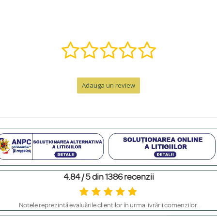
ă într-o bijuterie specială. Contactează-ne pe WhatsApp la +40 770 921 356 s
nzii, la care se adaugă timpul de livrare.
Adauga un review
e de peste 300 RON. Pentru comenzi sub 300 RON, costul este de 12.99 RON 
personalizat. Pentru un cadou memorabil, poți adăuga o cutie premium cu felicit
4.84 / 5 din 1386 recenzii
m să le ferești de contactul direct cu parfumuri sau creme, să le scoți înainte 
Notele reprezintă evaluările clienților în urma livrării comenzilor.