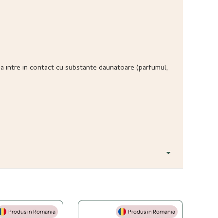
ea sa intre in contact cu substante daunatoare (parfumul,
Produs in Romania
Produs in Romania
+