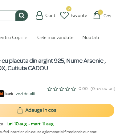
0
0
Cont
Favorite
Coș
pentru Copii
Cele mai vandute
Noutati
e cu placuta din argint 925, Nume Arsenie ,
BOX, Cutiuta CADOU
0.00 - (0 review-uri)
-
vezi detalii
Adauga in cos
ta:
luni 10 aug. - marti 11 aug.
 suferi intarzieri din cauza aglomeratiei firmelor de curierat