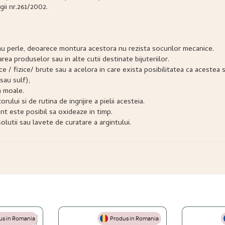
gii nr.261/2002.
e sau perle, deoarece montura acestora nu rezista socurilor mecanice.
narea produselor sau in alte cutii destinate bijuteriilor.
snice / fizice/ brute sau a acelora in care exista posibilitatea ca acest
sau sulf);
a moale.
lui si de rutina de ingrijire a pielii acesteia.
nt este posibil sa oxideaze in timp.
lutii sau lavete de curatare a argintului.
s in Romania
Produs in Romania