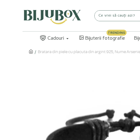
TRENDING
Cadouri
Bijuterii fotografie
Bi
Bratara din piele cu placuta din argint 925, Nume Arseni