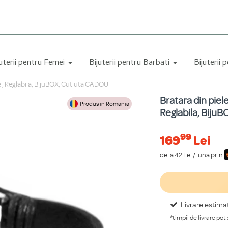
juterii pentru Femei
Bijuterii pentru Barbati
Bijuterii 
e , Reglabila, BijuBOX, Cutiuta CADOU
Bratara din piel
Produs in Romania
Reglabila, Biju
99
169
Lei
de la 42 Lei / luna prin
Livrare estima
*timpii de livrare pot