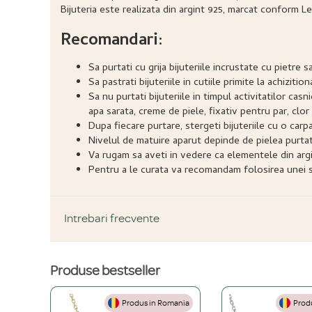
Bijuteria este realizata din argint 925, marcat conform Le
Recomandari:
Sa purtati cu grija bijuteriile incrustate cu pietr
Sa pastrati bijuteriile in cutiile primite la achizitio
Sa nu purtati bijuteriile in timpul activitatilor ca
apa sarata, creme de piele, fixativ pentru par, clor 
Dupa fiecare purtare, stergeti bijuteriile cu o carp
Nivelul de matuire aparut depinde de pielea purtatoru
Va rugam sa aveti in vedere ca elementele din argi
Pentru a le curata va recomandam folosirea unei so
Intrebari frecvente
Produse bestseller
DESPRE PRODUS ȘI MATERIALE
Produs in Romania
Produ
Din ce materiale sunt fabricate bijuteriile voastre?