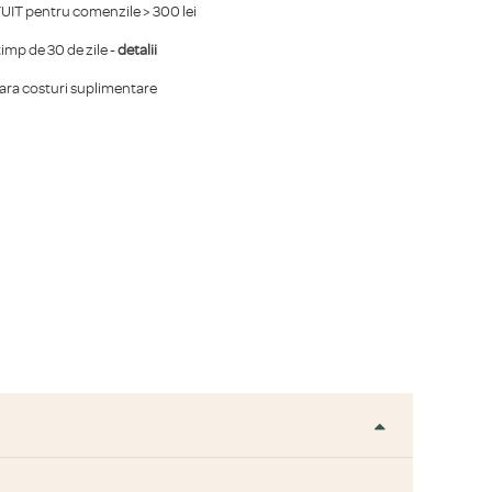
IT pentru comenzile > 300 lei
mp de 30 de zile -
detalii
fara costuri suplimentare