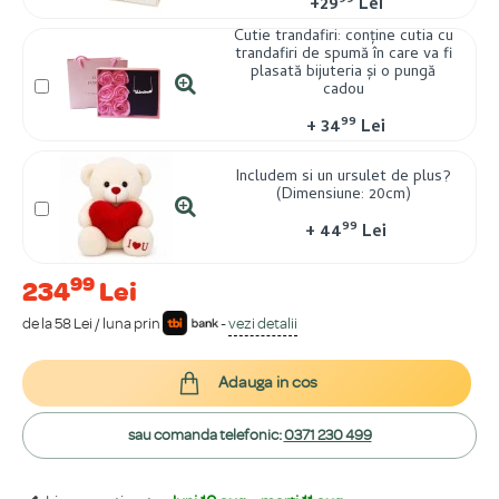
99
+
29
Lei
Cutie trandafiri: conține cutia cu
trandafiri de spumă în care va fi
plasată bijuteria și o pungă
cadou
99
+
34
Lei
Includem si un ursulet de plus?
(Dimensiune: 20cm)
99
+
44
Lei
99
234
Lei
de la 58 Lei / luna prin
-
vezi detalii
Adauga in cos
sau comanda telefonic:
0371 230 499