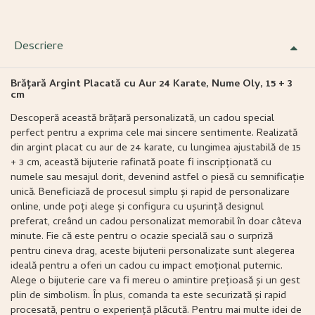
Descriere
Brățară Argint Placată cu Aur 24 Karate, Nume Oly, 15 + 3
cm
Descoperă această brățară personalizată, un cadou special
perfect pentru a exprima cele mai sincere sentimente. Realizată
din argint placat cu aur de 24 karate, cu lungimea ajustabilă de 15
+ 3 cm, această bijuterie rafinată poate fi inscripționată cu
numele sau mesajul dorit, devenind astfel o piesă cu semnificație
unică. Beneficiază de procesul simplu și rapid de personalizare
online, unde poți alege și configura cu ușurință designul
preferat, creând un cadou personalizat memorabil în doar câteva
minute. Fie că este pentru o ocazie specială sau o surpriză
pentru cineva drag, aceste bijuterii personalizate sunt alegerea
ideală pentru a oferi un cadou cu impact emoțional puternic.
Alege o bijuterie care va fi mereu o amintire prețioasă și un gest
plin de simbolism. În plus, comanda ta este securizată și rapid
procesată, pentru o experiență plăcută. Pentru mai multe idei de