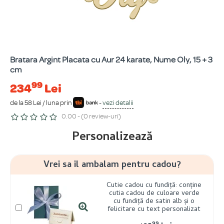
Bratara Argint Placata cu Aur 24 karate, Nume Oly, 15 + 3
cm
99
234
Lei
de la 58 Lei / luna prin
-
vezi detalii
0.00 - (0 review-uri)
Personalizează
Vrei sa il ambalam pentru cadou?
Cutie cadou cu fundiță: conține
cutia cadou de culoare verde
cu fundiță de satin alb și o
felicitare cu text personalizat