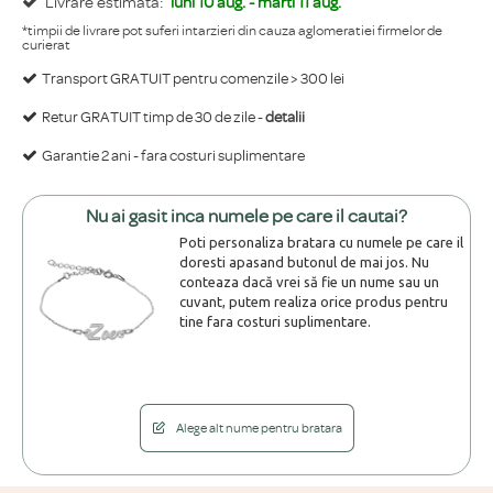
Livrare estimata:
luni 10 aug. - marti 11 aug.
*timpii de livrare pot suferi intarzieri din cauza aglomeratiei firmelor de
curierat
Transport GRATUIT pentru comenzile > 300 lei
Retur GRATUIT timp de 30 de zile -
detalii
Garantie 2 ani - fara costuri suplimentare
Nu ai gasit inca numele pe care il cautai?
Poti personaliza bratara cu numele pe care il
doresti apasand butonul de mai jos. Nu
conteaza dacă vrei să fie un nume sau un
cuvant, putem realiza orice produs pentru
tine fara costuri suplimentare.
Alege alt nume pentru bratara