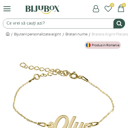
0
0
Bijuterii personalizate argint
Bratari nume
Bratara Argint Placata
Produs in Romania