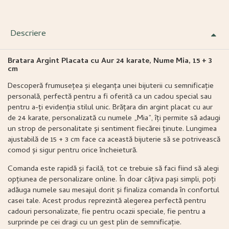
Descriere
Bratara Argint Placata cu Aur 24 karate, Nume Mia, 15 + 3
cm
Descoperă frumusețea și eleganța unei bijuterii cu semnificație
personală, perfectă pentru a fi oferită ca un cadou special sau
pentru a-ți evidenția stilul unic. Brățara din argint placat cu aur
de 24 karate, personalizată cu numele „Mia”, îți permite să adaugi
un strop de personalitate și sentiment fiecărei ținute. Lungimea
ajustabilă de 15 + 3 cm face ca această bijuterie să se potrivească
comod și sigur pentru orice încheietură.
Comanda este rapidă și facilă, tot ce trebuie să faci fiind să alegi
opțiunea de personalizare online. În doar câțiva pași simpli, poți
adăuga numele sau mesajul dorit și finaliza comanda în confortul
casei tale. Acest produs reprezintă alegerea perfectă pentru
cadouri personalizate, fie pentru ocazii speciale, fie pentru a
surprinde pe cei dragi cu un gest plin de semnificație.