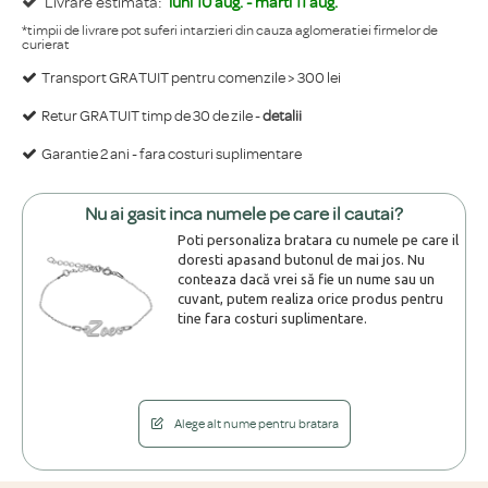
Livrare estimata:
luni 10 aug. - marti 11 aug.
*timpii de livrare pot suferi intarzieri din cauza aglomeratiei firmelor de
curierat
Transport GRATUIT pentru comenzile > 300 lei
Retur GRATUIT timp de 30 de zile -
detalii
Garantie 2 ani - fara costuri suplimentare
Nu ai gasit inca numele pe care il cautai?
Poti personaliza bratara cu numele pe care il
doresti apasand butonul de mai jos. Nu
conteaza dacă vrei să fie un nume sau un
cuvant, putem realiza orice produs pentru
tine fara costuri suplimentare.
Alege alt nume pentru bratara