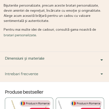
Bijuteriile personalizate, precum aceste bratari personalizate,
devin amintiri de neprețuit, încărcate cu emoție și originalitate.
Alege acum această brățară pentru un cadou cu valoare
sentimentală și autenticitate.
Pentru mai multe idei de cadouri, consultă gama noastră de
.
bratari personalizate
Dimensiuni și materiale
Intrebari frecvente
Produse bestseller
DESPRE PRODUS ȘI MATERIALE
Produs in Romania
Produs in Romania
Din ce materiale sunt fabricate bijuteriile voastre?
+