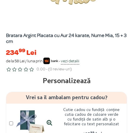
Bratara Argint Placata cu Aur 24 karate, Nume Mia, 15 + 3
cm
99
234
Lei
de la 58 Lei / luna prin
-
vezi detalii
0.00 - (0 review-uri)
Personalizează
Vrei sa il ambalam pentru cadou?
Cutie cadou cu fundiță: conține
cutia cadou de culoare verde
cu fundiță de satin alb și o
felicitare cu text personalizat