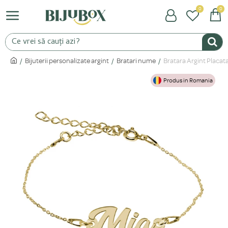
0
0
Bijuterii personalizate argint
Bratari nume
Bratara Argint Placata
Produs in Romania