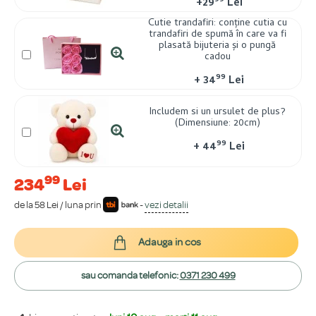
99
+
29
Lei
Cutie trandafiri: conține cutia cu
trandafiri de spumă în care va fi
plasată bijuteria și o pungă
cadou
99
+
34
Lei
Includem si un ursulet de plus?
(Dimensiune: 20cm)
99
+
44
Lei
99
234
Lei
de la 58 Lei / luna prin
-
vezi detalii
Adauga in cos
sau comanda telefonic:
0371 230 499