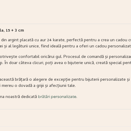
a, 15 + 3 cm
din argint placată cu aur 24 karate, perfectă pentru a crea un cadou c
 și al legăturii unice, fiind ideală pentru a oferi un cadou personalizat
potrivește confortabil oricărui gul. Procesul de comandă și personaliza
p. În doar câteva clicuri, poți avea o bijuterie unică, creată special pe
 această brățară o alegere de excepție pentru bijuterii personalizate și 
 mereu o dovadă a grijii și afecțiunii tale.
gina noastră dedicată
.
brățări personalizate