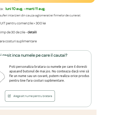
ta:
luni 10 aug. - marti 11 aug.
 suferi intarzieri din cauza aglomeratiei firmelor de curierat
IT pentru comenzile > 300 lei
mp de 30 de zile -
detalii
fara costuri suplimentare
i gasit inca numele pe care il cautai?
Poti personaliza bratara cu numele pe care il doresti
apasand butonul de mai jos. Nu conteaza dacă vrei să
fie un nume sau un cuvant, putem realiza orice produs
pentru tine fara costuri suplimentare.
Alege alt nume pentru bratara