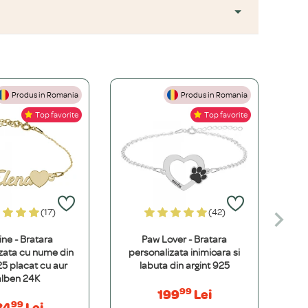
Produs in Romania
Produs in Romania
+
Top favorite
Top favorite
+
ă este mai accesibilă, dar necesită îngrijire atentă. O bijuterie
+
rem de durabil, hipoalergenic și perfect pentru un stil de viață
(17)
(42)
+
ne - Bratara
Paw Lover - Bratara
erioară din surse europene, aliat în propriul nostru atelier.
zata cu nume din
personalizata inimioara si
pe
25 placat cu aur
labuta din argint 925
alben 24K
99
199
Lei
+
99