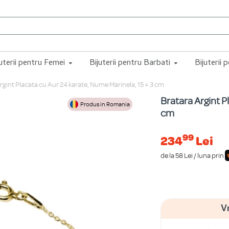
juterii pentru Femei
Bijuterii pentru Barbati
Bijuterii 
rgint Placata cu Aur 24 karate, Nume Marinela, 15 + 3 cm
Bratara Argint P
Produs in Romania
cm
99
234
Lei
de la 58 Lei / luna prin
V