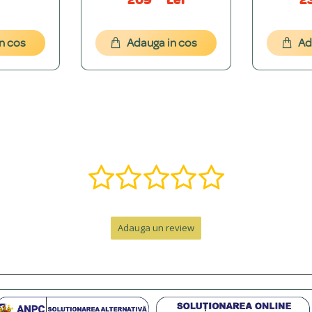
209
Lei
2
cepția modelelor cu nume decupat (15 caractere). Pentru mesaje mai lungi, real
n cos
Adauga in cos
Ad
font dorești. Îți vom oferi o simulare grafică gratuită pentru a ne asigura că es
, î, ș, ț, â) și putem adăuga o varietate de simboluri precum inimi, stele, etc.
ă într-o bijuterie specială. Contactează-ne pe WhatsApp la +40 770 921 356 s
nzii, la care se adaugă timpul de livrare.
Adauga un review
e de peste 300 RON. Pentru comenzi sub 300 RON, costul este de 12.99 RON 
personalizat. Pentru un cadou memorabil, poți adăuga o cutie premium cu felicit