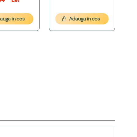
34
Lei
izăm o simulare grafică gratuită pentru a ne asigura că
+
auga in cos
Adauga in cos
te exact ce îți dorești înainte de a produce bijuteria.
+
+
au pe email la
contact@bijubox.ro
pentru a discuta detaliile.
+
+
la easybox sau 14.99 RON prin curier rapid. Ridicarea
+
are, disponibilă ca opțiune direct în pagina produsului.