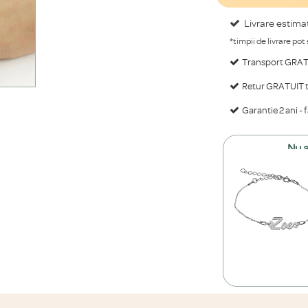
Livrare estima
*timpii de livrare pot
Transport GRATU
Retur GRATUIT ti
Garantie 2 ani - 
Nu a