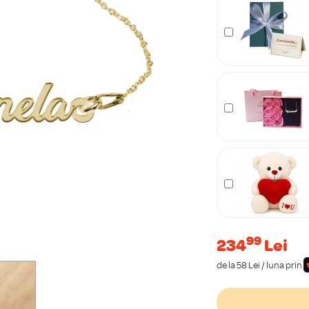
99
234
Lei
de la 58 Lei / luna prin