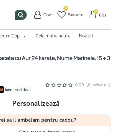
0
0
Cont
Favorite
Coș
pentru Copii
Cele mai vandute
Noutati
lacata cu Aur 24 karate, Nume Marinela, 15 + 3
0.00 - (0 review-uri)
-
vezi detalii
Personalizează
rei sa il ambalam pentru cadou?