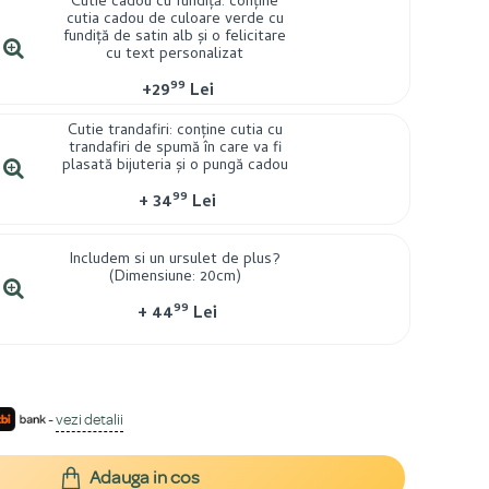
Cutie cadou cu fundiță: conține
cutia cadou de culoare verde cu
fundiță de satin alb și o felicitare
cu text personalizat
99
+
29
Lei
Cutie trandafiri: conține cutia cu
trandafiri de spumă în care va fi
plasată bijuteria și o pungă cadou
99
+
34
Lei
Includem si un ursulet de plus?
(Dimensiune: 20cm)
99
+
44
Lei
-
vezi detalii
Adauga in cos