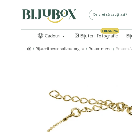
TRENDING
Cadouri
Bijuterii fotografie
Bi
Bijuterii personalizate argint
Bratari nume
Bratara A