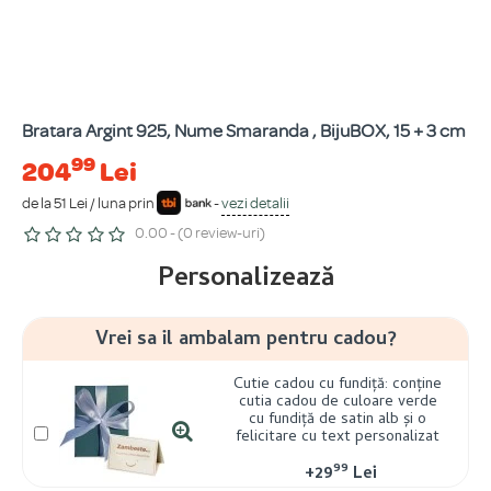
Bratara Argint 925, Nume Smaranda , BijuBOX, 15 + 3 cm
99
204
Lei
de la 51 Lei / luna prin
-
vezi detalii
0.00 - (0 review-uri)
Personalizează
Vrei sa il ambalam pentru cadou?
Cutie cadou cu fundiță: conține
cutia cadou de culoare verde
cu fundiță de satin alb și o
felicitare cu text personalizat
99
+
29
Lei