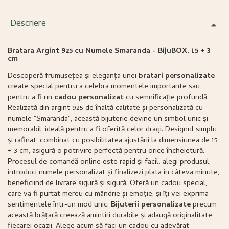
Descriere
Bratara Argint 925 cu Numele Smaranda - BijuBOX, 15 + 3
cm
Descoperă frumusețea și eleganța unei
bratari personalizate
create special pentru a celebra momentele importante sau
pentru a fi un
cadou personalizat
cu semnificație profundă.
Realizată din argint 925 de înaltă calitate și personalizată cu
numele "Smaranda", această bijuterie devine un simbol unic și
memorabil, ideală pentru a fi oferită celor dragi. Designul simplu
și rafinat, combinat cu posibilitatea ajustării la dimensiunea de 15
+ 3 cm, asigură o potrivire perfectă pentru orice încheietură.
Procesul de comandă online este rapid și facil: alegi produsul,
introduci numele personalizat și finalizezi plata în câteva minute,
beneficiind de livrare sigură și sigură. Oferă un cadou special,
care va fi purtat mereu cu mândrie și emoție, și îți vei exprima
sentimentele într-un mod unic.
Bijuterii personalizate
precum
această brățară creează amintiri durabile și adaugă originalitate
fiecarei ocazii. Alege acum să faci un cadou cu adevărat