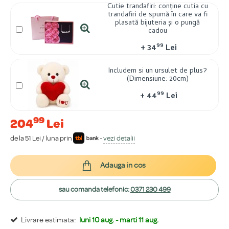
Cutie trandafiri: conține cutia cu
trandafiri de spumă în care va fi
plasată bijuteria și o pungă
cadou
99
+
34
Lei
Includem si un ursulet de plus?
(Dimensiune: 20cm)
99
+
44
Lei
99
204
Lei
de la 51 Lei / luna prin
-
vezi detalii
Adauga in cos
sau comanda telefonic:
0371 230 499
Livrare estimata:
luni 10 aug. - marti 11 aug.