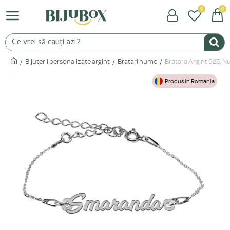
0
0
Bijuterii personalizate argint
Bratari nume
Bratara Argint 925, N
Produs in Romania