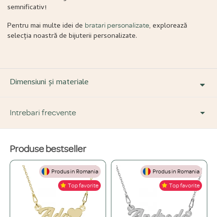
semnificativ!
Pentru mai multe idei de
, explorează
bratari personalizate
selecția noastră de bijuterii personalizate.
Dimensiuni și materiale
Intrebari frecvente
Produse bestseller
DESPRE PRODUS ȘI MATERIALE
Produs in Romania
Produs in Romania
Din ce materiale sunt fabricate bijuteriile voastre?
+
Top favorite
Top favorite
Folosim doar materiale de înaltă calitate, atent selecționate: Argint 925,
Ce înseamnă o bijuterie "placată" și care este diferența față de una din
Aur de 14K și Oțel inoxidabil.
+
aur masiv?