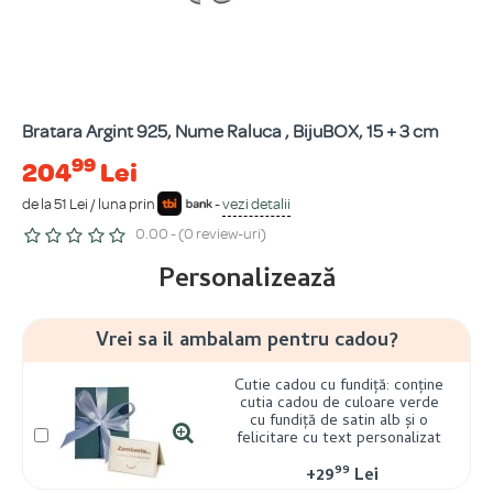
Bratara Argint 925, Nume Raluca , BijuBOX, 15 + 3 cm
99
204
Lei
de la 51 Lei / luna prin
-
vezi detalii
0.00 - (0 review-uri)
Personalizează
Vrei sa il ambalam pentru cadou?
Cutie cadou cu fundiță: conține
cutia cadou de culoare verde
cu fundiță de satin alb și o
felicitare cu text personalizat
99
+
29
Lei