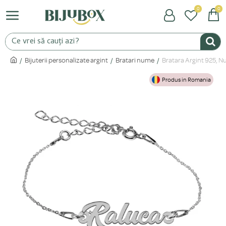
0
0
Bijuterii personalizate argint
Bratari nume
Bratara Argint 925, N
Produs in Romania