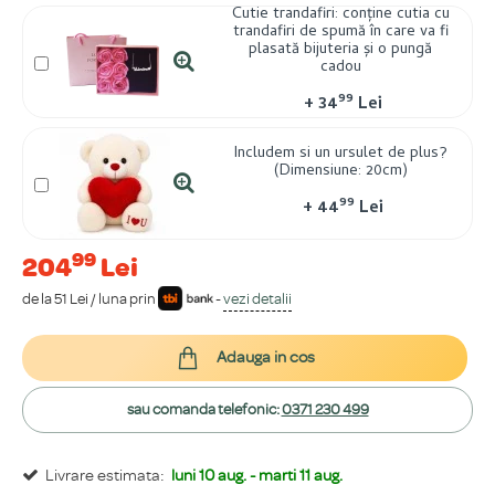
Cutie trandafiri: conține cutia cu
trandafiri de spumă în care va fi
plasată bijuteria și o pungă
cadou
99
+
34
Lei
Includem si un ursulet de plus?
(Dimensiune: 20cm)
99
+
44
Lei
99
204
Lei
de la 51 Lei / luna prin
-
vezi detalii
Adauga in cos
sau comanda telefonic:
0371 230 499
Livrare estimata:
luni 10 aug. - marti 11 aug.