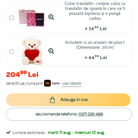
Cutie trandafiri: conține cutia cu
trandafiri de spumă în care va fi
plasată bijuteria și o pungă
cadou
99
+
34
Lei
Includem si un ursulet de plus?
(Dimensiune: 20cm)
99
+
44
Lei
99
204
Lei
de la 51 Lei / luna prin
-
vezi detalii
Adauga in cos
sau comanda telefonic:
0371 230 499
Livrare estimata:
marti 11 aug. - miercuri 12 aug.