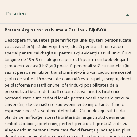
Descriere
Bratara Argint 925 cu Numele Paulina - BijuBOX
Descoperă frumusețea și semnificația unei bijuterii personalizate
cu această brățară din Argint 925, ideală pentru a fi un cadou
special pentru cei dragi sau pentru a-ți evidenția stilul unic. Cu o
lungime de 15 + 3 cm, alegerea perfectă pentru un look elegant
și modern, această brățară poate fi personalizată cu numele tău
sau al persoanei iubite, transformând-o într-un cadou memorabil
și plin de suflet. Procesul de comandă este rapid și simplu, direct
pe platforma noastră online, oferindu-ți posibilitatea de a
personaliza fiecare detaliu în doar câteva minute. Bijuteriile
personalizate sunt cadouri ideale pentru ocazii speciale precum
aniversări, zile de naștere sau evenimente importante, fiind o
expresie sinceră a sentimentelor tale. Cu un design subtil, dar
plin de semnificație, această brățară din argint solid devine un
simbol al iubirii și prieteniei, perfect pentru a fi purtată zi de zi.
Alege cadouri personalizate care fac diferența și adaugă un plus