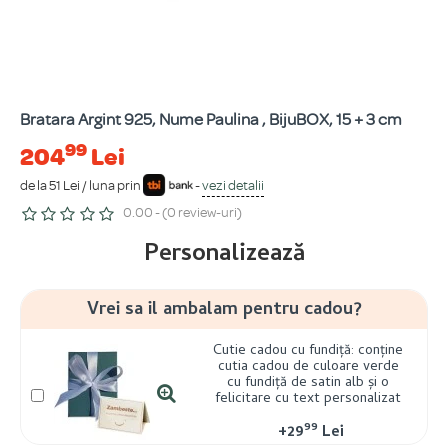
Bratara Argint 925, Nume Paulina , BijuBOX, 15 + 3 cm
99
204
Lei
de la 51 Lei / luna prin
-
vezi detalii
0.00 - (0 review-uri)
Personalizează
Vrei sa il ambalam pentru cadou?
Cutie cadou cu fundiță: conține
cutia cadou de culoare verde
cu fundiță de satin alb și o
felicitare cu text personalizat
99
+
29
Lei