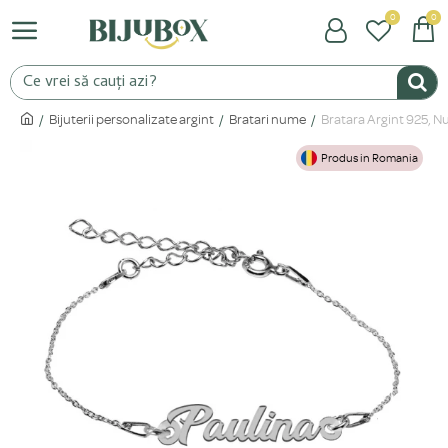
0
0
Bijuterii personalizate argint
Bratari nume
Bratara Argint 925, N
Produs in Romania