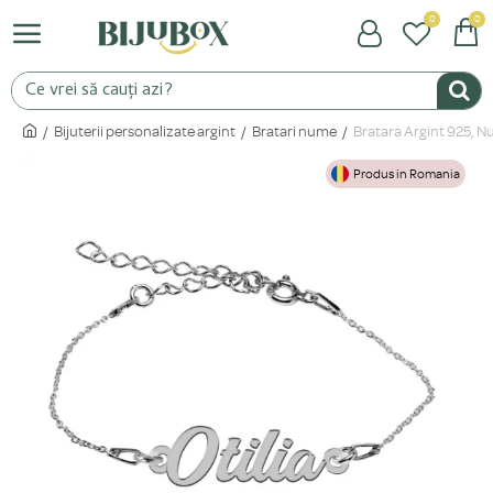
0
0
Bijuterii personalizate argint
Bratari nume
Bratara Argint 925, Nu
Produs in Romania