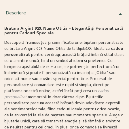
Descriere
Bratara Argint 925, Nume Otilia – Elegantă și Personalizată
pentru Cadouri Speciale
Descoperă frumusețea și semnificația unei bijuterii personalizate
cu bratara Argint 925 Nume Otilia de la BijuBOX. Ideala ca
cadou
personalizat
pentru cei dragi, această brățară îmbină stilul clasic
cu o amintire unică, fiind un simbol al iubirii și prieteniei. Cu
lungimea ajustabilă de 15 + 3 cm, se potrivește perfect oricărui
încheietură și poate fi personalizată cu inscripția „Otilia” sau
orice alt nume sau cuvânt special pentru tine. Procesul de
personalizare și comandare este rapid și simplu, direct pe
platforma noastră online, astfel încât poți crea un
cadou
personalizat
memorabil în doar câteva clipe. Bijuteriile
personalizate precum această brățară devin adevărate expresii
ale sentimentelor tale, fiind cadouri ideale pentru orice ocazie,
de la aniversări la zile de naștere sau momente speciale. Alege o
bijuterie unică, care să transmită emoție și să rămână o amintire
de neuitat pentru cei dragi. În plus, orice comandă se livrează