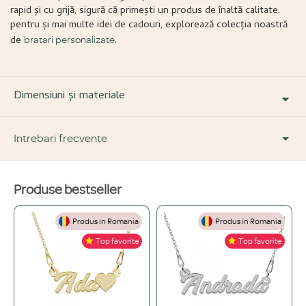
rapid și cu grijă, sigură că primești un produs de înaltă calitate.
pentru și mai multe idei de cadouri, explorează colecția noastră
de
.
bratari personalizate
Dimensiuni și materiale
Intrebari frecvente
Produse bestseller
DESPRE PRODUS ȘI MATERIALE
Produs in Romania
Produs in Romania
Din ce materiale sunt fabricate bijuteriile voastre?
+
Top favorite
Top favorite
Folosim doar materiale de înaltă calitate, atent selecționate: Argint 925,
Ce înseamnă o bijuterie "placată" și care este diferența față de una din
Aur de 14K și Oțel inoxidabil.
+
aur masiv?