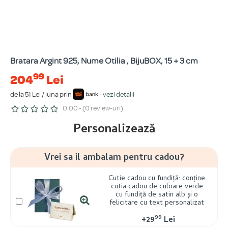
Bratara Argint 925, Nume Otilia , BijuBOX, 15 + 3 cm
99
204
Lei
de la 51 Lei / luna prin
-
vezi detalii
0.00 - (0 review-uri)
Personalizează
Vrei sa il ambalam pentru cadou?
Cutie cadou cu fundiță: conține
cutia cadou de culoare verde
cu fundiță de satin alb și o
felicitare cu text personalizat
99
+
29
Lei