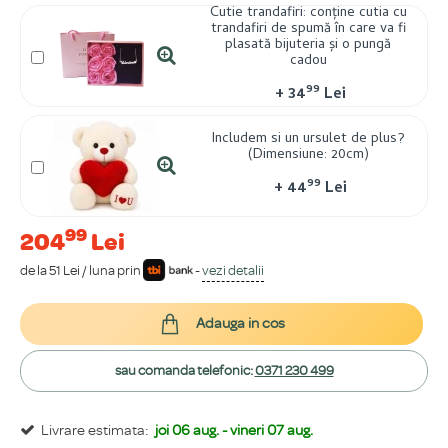
Cutie trandafiri: conține cutia cu
trandafiri de spumă în care va fi
plasată bijuteria și o pungă
cadou
99
+
34
Lei
Includem si un ursulet de plus?
(Dimensiune: 20cm)
99
+
44
Lei
99
204
Lei
de la 51 Lei / luna prin
-
vezi detalii
Adauga in cos
sau comanda telefonic:
0371 230 499
Livrare estimata:
joi 06 aug. - vineri 07 aug.