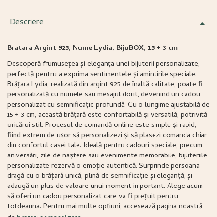
Descriere
Bratara Argint 925, Nume Lydia, BijuBOX, 15 + 3 cm
Descoperă frumusețea și eleganța unei bijuterii personalizate,
perfectă pentru a exprima sentimentele și amintirile speciale.
Brățara Lydia, realizată din argint 925 de înaltă calitate, poate fi
personalizată cu numele sau mesajul dorit, devenind un cadou
personalizat cu semnificație profundă. Cu o lungime ajustabilă de
15 + 3 cm, această brățară este confortabilă și versatilă, potrivită
oricărui stil. Procesul de comandă online este simplu și rapid,
fiind extrem de ușor să personalizezi și să plasezi comanda chiar
din confortul casei tale. Ideală pentru cadouri speciale, precum
aniversări, zile de naștere sau evenimente memorabile, bijuteriile
personalizate rezervă o emoție autentică. Surprinde persoana
dragă cu o brățară unică, plină de semnificație și eleganță, și
adaugă un plus de valoare unui moment important. Alege acum
să oferi un cadou personalizat care va fi prețuit pentru
totdeauna. Pentru mai multe opțiuni, accesează pagina noastră