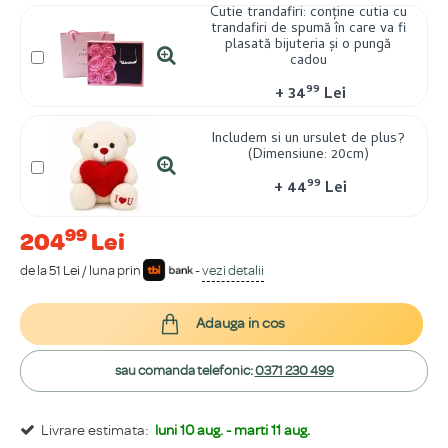
Cutie trandafiri: conține cutia cu
trandafiri de spumă în care va fi
plasată bijuteria și o pungă
cadou
99
+
34
Lei
Includem si un ursulet de plus?
(Dimensiune: 20cm)
99
+
44
Lei
99
204
Lei
de la 51 Lei / luna prin
-
vezi detalii
Adauga in cos
sau comanda telefonic:
0371 230 499
Livrare estimata:
luni 10 aug. - marti 11 aug.