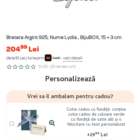
Bratara Argint 925, Nume Lydia , BijuBOX, 15 + 3 cm
99
204
Lei
de la 51 Lei / luna prin
-
vezi detalii
0.00 - (0 review-uri)
Personalizează
Vrei sa il ambalam pentru cadou?
Cutie cadou cu fundiță: conține
cutia cadou de culoare verde
cu fundiță de satin alb și o
felicitare cu text personalizat
99
+
29
Lei