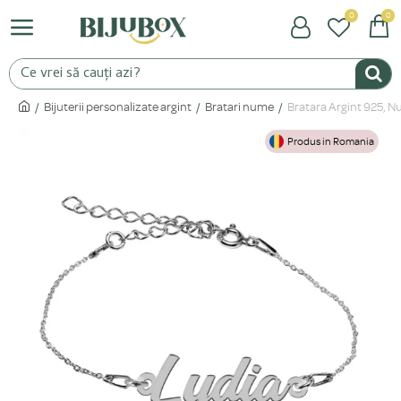
0
0
Bijuterii personalizate argint
Bratari nume
Bratara Argint 925, Nu
Produs in Romania