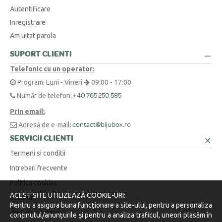
produsele personalizate. Satisfacția ta este tot ce contează. Noi
DIVERSE
Autentificare
trimitem curierul să ridice coletul, fără niciun cost pentru tine.
Inregistrare
Cum aflu mărimea corectă pentru un inel sau un lanț?
+
Am uitat parola
O metodă simplă este să înfășori o ață în jurul degetului sau la baza
SUPORT CLIENTI
Am o cerere specială sau o altă întrebare. Cum vă contactez?
+
gâtului, să marchezi punctul unde se suprapune, apoi să măsori
Telefonic cu un operator:
lungimea obținută cu o riglă.
Suntem aici pentru tine! Ne poți contacta telefonic la 0371 230 499, prin
Program: Luni - Vineri
09:00 - 17:00
WhatsApp la +40 770 921 356 sau prin email la
contact@bijubox.ro
.
Număr de telefon:
+40 765 250 585
Prin email:
Adresă de e-mail:
contact@bijubox.ro
SERVICII CLIENTI
Termeni si conditii
Intrebari frecvente
Politica cookies
ACEST SITE UTILIZEAZĂ COOKIE-URI:
Retururi
Pentru a asigura buna funcționare a site-ului, pentru a personaliza
Anulare comanda
conținutul/anunțurile și pentru a analiza traficul, uneori plasăm în