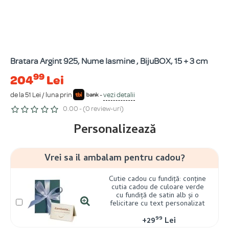
Bratara Argint 925, Nume Iasmine , BijuBOX, 15 + 3 cm
99
204
Lei
de la 51 Lei / luna prin
-
vezi detalii
0.00 - (0 review-uri)
Personalizează
Vrei sa il ambalam pentru cadou?
Cutie cadou cu fundiță: conține
cutia cadou de culoare verde
cu fundiță de satin alb și o
felicitare cu text personalizat
99
+
29
Lei