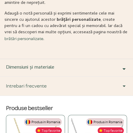
amintire de neprețuit.
Adaugă o notă personală și exprimi sentimentele cele mai
sincere cu ajutorul acestor
brățări personalizate
, create
pentru a fi un cadou cu adevărat special și memorabil. Iar dacă
vrei să descoperi mai multe opțiuni, accesează pagina noastră de
.
brățări personalizate
Dimensiuni și materiale
Intrebari frecvente
Produse bestseller
DESPRE PRODUS ȘI MATERIALE
Produs in Romania
Produs in Romania
Din ce materiale sunt fabricate bijuteriile voastre?
+
Top favorite
Top favorite