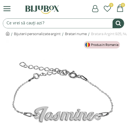
0
0
Bijuterii personalizate argint
Bratari nume
Bratara Argint 925, N
Produs in Romania