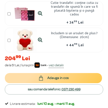
Cutie trandafiri: conține cutia cu
trandafiri de spumă în care va fi
plasată bijuteria și o pungă
cadou
99
+
34
Lei
Includem si un ursulet de plus?
(Dimensiune: 20cm)
99
+
44
Lei
99
204
Lei
de la 51 Lei / luna prin
-
vezi detalii
Adauga in cos
sau comanda telefonic:
0371 230 499
Livrare estimata:
luni 10 aug. - marti 11 aug.