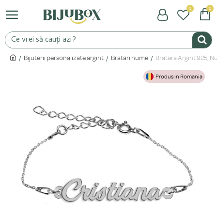
0
0
Bijuterii personalizate argint
Bratari nume
Bratara Argint 925, Nu
Produs in Romania