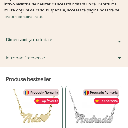
într-o amintire de neuitat cu această brățară unică. Pentru mai
multe opțiuni de cadouri speciale, accesează pagina noastră de
.
bratari personalizate
Dimensiuni și materiale
Intrebari frecvente
Produse bestseller
DESPRE PRODUS ȘI MATERIALE
Produs in Romania
Produs in Romania
Din ce materiale sunt fabricate bijuteriile voastre?
+
Top favorite
Top favorite
Folosim doar materiale de înaltă calitate, atent selecționate: Argint 925,
Ce înseamnă o bijuterie "placată" și care este diferența față de una din
Aur de 14K și Oțel inoxidabil.
+
aur masiv?