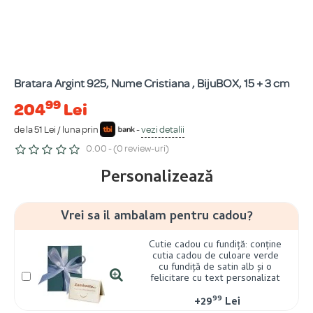
Bratara Argint 925, Nume Cristiana , BijuBOX, 15 + 3 cm
99
204
Lei
de la 51 Lei / luna prin
-
vezi detalii
0.00 - (0 review-uri)
Personalizează
Vrei sa il ambalam pentru cadou?
Cutie cadou cu fundiță: conține
cutia cadou de culoare verde
cu fundiță de satin alb și o
felicitare cu text personalizat
99
+
29
Lei