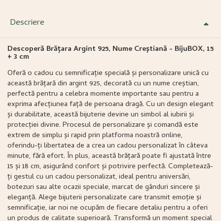
Descriere
Descoperă Brățara Argint 925, Nume Creștiană - BijuBOX, 15
+ 3 cm
Oferă o cadou cu semnificație specială și personalizare unică cu
această brățară din argint 925, decorată cu un nume creștian,
perfectă pentru a celebra momente importante sau pentru a
exprima afecțiunea față de persoana dragă. Cu un design elegant
și durabilitate, această bijuterie devine un simbol al iubirii și
protecției divine. Procesul de personalizare și comandă este
extrem de simplu și rapid prin platforma noastră online,
oferindu-ți libertatea de a crea un cadou personalizat în câteva
minute, fără efort. În plus, această brățară poate fi ajustată între
15 și 18 cm, asigurând confort și potrivire perfectă. Completează-
ți gestul cu un cadou personalizat, ideal pentru aniversări,
botezuri sau alte ocazii speciale, marcat de gânduri sincere și
eleganță. Alege bijuterii personalizate care transmit emoție și
semnificație, iar noi ne ocupăm de fiecare detaliu pentru a oferi
un produs de calitate superioară. Transformă un moment special