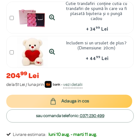
Cutie trandafiri: conține cutia cu
trandafiri de spumă în care va fi
plasată bijuteria și o pungă
cadou
99
+
34
Lei
Includem si un ursulet de plus?
(Dimensiune: 20cm)
99
+
44
Lei
99
204
Lei
de la 51 Lei / luna prin
-
vezi detalii
Adauga in cos
sau comanda telefonic:
0371 230 499
Livrare estimata:
luni 10 aug. - marti 11 aug.