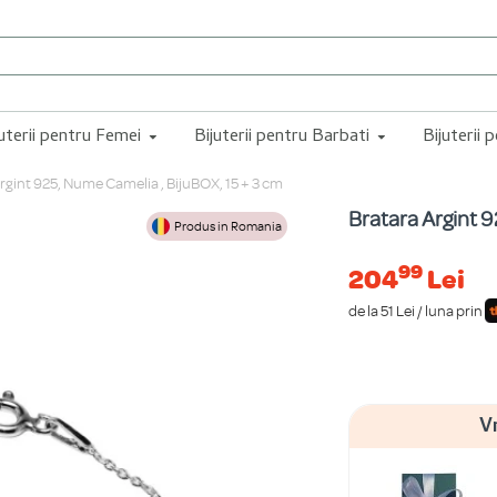
juterii pentru Femei
Bijuterii pentru Barbati
Bijuterii 
rgint 925, Nume Camelia , BijuBOX, 15 + 3 cm
Bratara Argint 
Produs in Romania
99
204
Lei
de la 51 Lei / luna prin
V