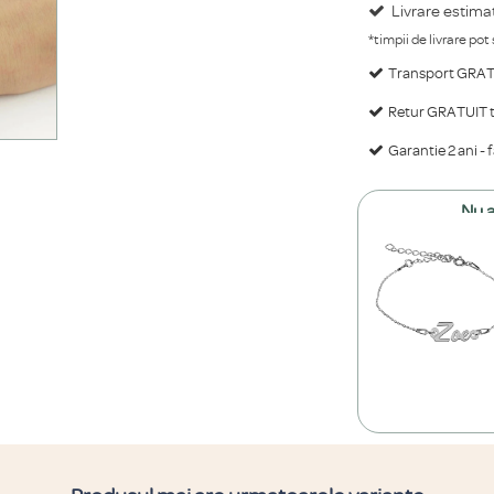
Livrare estima
*timpii de livrare pot
Transport GRATU
Retur GRATUIT ti
Garantie 2 ani - 
Nu a