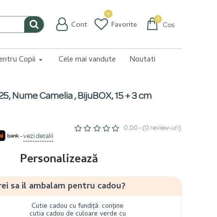
0
0
Cont
Favorite
Coș
pentru Copii
Cele mai vandute
Noutati
925, Nume Camelia , BijuBOX, 15 + 3 cm
0.00 - (0 review-uri)
-
vezi detalii
Personalizează
rei sa il ambalam pentru cadou?
Cutie cadou cu fundiță: conține
cutia cadou de culoare verde cu