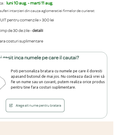
ta:
luni 10 aug. - marti 11 aug.
 suferi intarzieri din cauza aglomeratiei firmelor de curierat
IT pentru comenzile > 300 lei
mp de 30 de zile -
detalii
fara costuri suplimentare
i gasit inca numele pe care il cautai?
Poti personaliza bratara cu numele pe care il doresti
apasand butonul de mai jos. Nu conteaza dacă vrei să
fie un nume sau un cuvant, putem realiza orice produs
pentru tine fara costuri suplimentare.
Alege alt nume pentru bratara