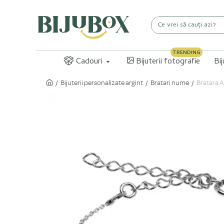
TRENDING
Cadouri
Bijuterii fotografie
Bi
Bijuterii personalizate argint
Bratari nume
Bratara A