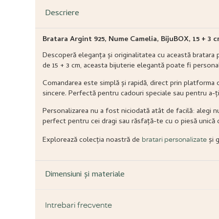
Descriere
Bratara Argint 925, Nume Camelia, BijuBOX, 15 + 3 
Descoperă eleganța și originalitatea cu această bratara p
de 15 + 3 cm, aceasta bijuterie elegantă poate fi person
Comandarea este simplă și rapidă, direct prin platforma on
sincere. Perfectă pentru cadouri speciale sau pentru a-ți 
Personalizarea nu a fost niciodată atât de facilă: alegi n
perfect pentru cei dragi sau răsfață-te cu o piesă unică d
Explorează colecția noastră de
și 
bratari personalizate
Dimensiuni și materiale
Intrebari frecvente