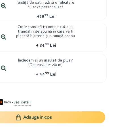
fundiță de satin alb și o felicitare
cu text personalizat
99
+
29
Lei
Cutie trandafiri: conține cutia cu
trandafiri de spumă în care va fi
plasată bijuteria și o pungă cadou
99
+
34
Lei
Includem si un ursulet de plus?
(Dimensiune: 20cm)
99
+
44
Lei
-
vezi detalii
Adauga in cos