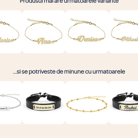
Produsul mai are urmatoarele variante
...si se potriveste de minune cu urmatoarele