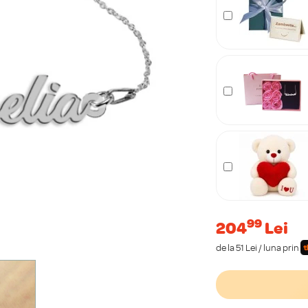
99
204
Lei
de la 51 Lei / luna prin