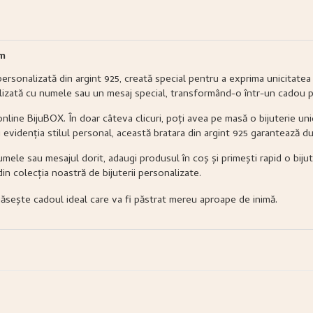
cm
ersonalizată din argint 925, creată special pentru a exprima unicitatea 
alizată cu numele sau un mesaj special, transformând-o într-un cadou p
line BijuBOX. În doar câteva clicuri, poți avea pe masă o bijuterie unic
evidenția stilul personal, această bratara din argint 925 garantează dur
umele sau mesajul dorit, adaugi produsul în coș și primești rapid o bijut
in colecția noastră de bijuterii personalizate.
găsește cadoul ideal care va fi păstrat mereu aproape de inimă.