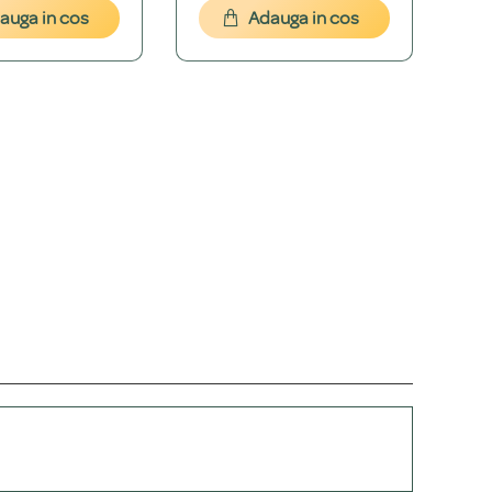
auga in cos
Adauga in cos
te exact ce îți dorești înainte de a produce bijuteria.
+
+
au pe email la
contact@bijubox.ro
pentru a discuta detaliile.
+
+
la easybox sau 14.99 RON prin curier rapid. Ridicarea
+
are, disponibilă ca opțiune direct în pagina produsului.