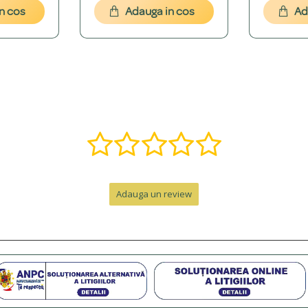
n cos
Adauga in cos
Ad
font dorești. Îți vom oferi o simulare grafică gratuită pentru a ne asigura că es
, î, ș, ț, â) și putem adăuga o varietate de simboluri precum inimi, stele, etc.
ă într-o bijuterie specială. Contactează-ne pe WhatsApp la +40 770 921 356 s
nzii, la care se adaugă timpul de livrare.
Adauga un review
e de peste 300 RON. Pentru comenzi sub 300 RON, costul este de 12.99 RON 
personalizat. Pentru un cadou memorabil, poți adăuga o cutie premium cu felicit