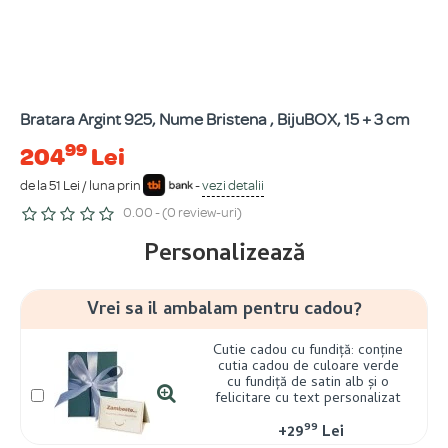
Bratara Argint 925, Nume Bristena , BijuBOX, 15 + 3 cm
99
204
Lei
de la 51 Lei / luna prin
-
vezi detalii
0.00 - (0 review-uri)
Personalizează
Vrei sa il ambalam pentru cadou?
Cutie cadou cu fundiță: conține
cutia cadou de culoare verde
cu fundiță de satin alb și o
felicitare cu text personalizat
99
+
29
Lei