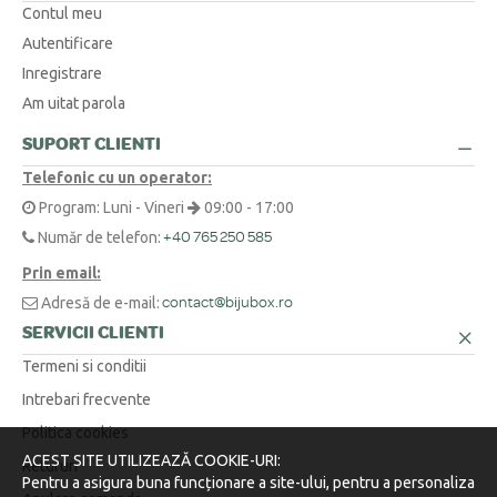
Da! Oferim retur 100% gratuit în termen de 30 de zile, chiar și pentru
Contul meu
produsului.
produsele personalizate. Satisfacția ta este tot ce contează. Noi
DIVERSE
Autentificare
trimitem curierul să ridice coletul, fără niciun cost pentru tine.
Inregistrare
Cum aflu mărimea corectă pentru un inel sau un lanț?
+
Am uitat parola
O metodă simplă este să înfășori o ață în jurul degetului sau la baza
SUPORT CLIENTI
Am o cerere specială sau o altă întrebare. Cum vă contactez?
+
gâtului, să marchezi punctul unde se suprapune, apoi să măsori
Telefonic cu un operator:
lungimea obținută cu o riglă.
Suntem aici pentru tine! Ne poți contacta telefonic la 0371 230 499, prin
Program: Luni - Vineri
09:00 - 17:00
WhatsApp la +40 770 921 356 sau prin email la
contact@bijubox.ro
.
Număr de telefon:
+40 765 250 585
Prin email:
Adresă de e-mail:
contact@bijubox.ro
SERVICII CLIENTI
Termeni si conditii
Intrebari frecvente
Politica cookies
ACEST SITE UTILIZEAZĂ COOKIE-URI:
Retururi
Pentru a asigura buna funcționare a site-ului, pentru a personaliza