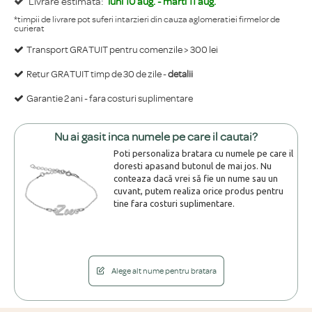
Livrare estimata:
luni 10 aug. - marti 11 aug.
*timpii de livrare pot suferi intarzieri din cauza aglomeratiei firmelor de
curierat
Transport GRATUIT pentru comenzile > 300 lei
Retur GRATUIT timp de 30 de zile -
detalii
Garantie 2 ani - fara costuri suplimentare
Nu ai gasit inca numele pe care il cautai?
Poti personaliza bratara cu numele pe care il
doresti apasand butonul de mai jos. Nu
conteaza dacă vrei să fie un nume sau un
cuvant, putem realiza orice produs pentru
tine fara costuri suplimentare.
Alege alt nume pentru bratara