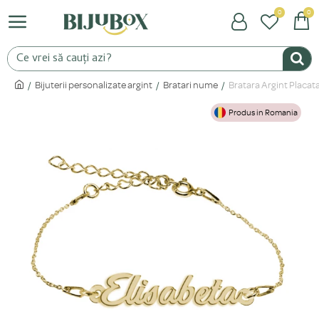
0
0
Bijuterii personalizate argint
Bratari nume
Bratara Argint Placata
Produs in Romania