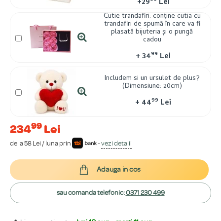
99
+
29
Lei
Cutie trandafiri: conține cutia cu
trandafiri de spumă în care va fi
plasată bijuteria și o pungă
cadou
99
+
34
Lei
Includem si un ursulet de plus?
(Dimensiune: 20cm)
99
+
44
Lei
99
234
Lei
de la 58 Lei / luna prin
-
vezi detalii
Adauga in cos
sau comanda telefonic:
0371 230 499