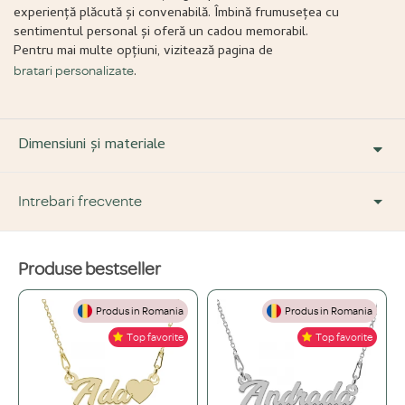
experiență plăcută și convenabilă. Îmbină frumusețea cu
sentimentul personal și oferă un cadou memorabil.
Pentru mai multe opțiuni, vizitează pagina de
.
bratari personalizate
Dimensiuni și materiale
Intrebari frecvente
Produse bestseller
DESPRE PRODUS ȘI MATERIALE
Produs in Romania
Produs in Romania
Din ce materiale sunt fabricate bijuteriile voastre?
+
Top favorite
Top favorite
Folosim doar materiale de înaltă calitate, atent selecționate: Argint 925,
Ce înseamnă o bijuterie "placată" și care este diferența față de una din
Aur de 14K și Oțel inoxidabil.
+
aur masiv?