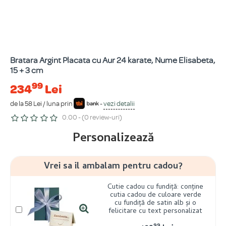
Bratara Argint Placata cu Aur 24 karate, Nume Elisabeta,
15 + 3 cm
99
234
Lei
de la 58 Lei / luna prin
-
vezi detalii
0.00 - (0 review-uri)
Personalizează
Vrei sa il ambalam pentru cadou?
Cutie cadou cu fundiță: conține
cutia cadou de culoare verde
cu fundiță de satin alb și o
felicitare cu text personalizat