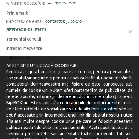
Număr de telefon:
+40 765 250 585
Prin email:
Adresă de e-mail:
contact@bijubox.ro
SERVICII CLIENTI
Termeni si conditii
Intrebari frecvente
Politica cookies
ACEST SITE UTILIZEAZĂ COOKIE-URI:
Retururi
Pentru a asigura buna funcționare a site-ului, pentru a personaliza
Anulare comanda
conținutul/anunțurile și pentru a analiza traficul, uneori plasăm în
computerul dumneavoastră mici fișiere de date, cunoscute sub
Garantia produselor vandute de BijuBOX
numele de cookie-uri. Putem oferi partenerilor de publicitate, de
rețele sociale, informații despre modul în care utilizați site-ul.
BijuBOX nu este implicată în operațiunile de prelucrare efectuate
de către rețelele de socializare sau de alți terti ale căror site-uri
pot fi accesate prin intermediul unui link din site-ul nostru. Puteți
afla mai multe despre cookie-urile pe care le folosim aceesând
© Copyright S.C. BIJUBOX S.R.L. © 2019 -
2026.
politica noastră de utilziare a cookie-urilor. Aveți posibilitatea de a
Nr. R.C.: J2019001260331, C.U.I.: RO41357168, Capital social 200 RON.
gestiona preferințele sau acceptată toate cookieurile folosind
Sediu social: Str. Calea Burdujeni, nr. 25, bl. 52, sc. C, ap. 7, loc. Suceava,