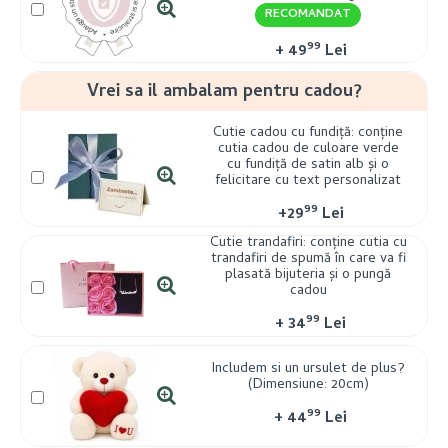
RECOMANDAT
99
+
49
Lei
Vrei sa il ambalam pentru cadou?
Cutie cadou cu fundiță: conține
cutia cadou de culoare verde
cu fundiță de satin alb și o
felicitare cu text personalizat
99
+
29
Lei
Cutie trandafiri: conține cutia cu
trandafiri de spumă în care va fi
plasată bijuteria și o pungă
cadou
99
+
34
Lei
Includem si un ursulet de plus?
(Dimensiune: 20cm)
99
+
44
Lei