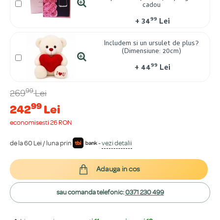
cadou
99
+
34
Lei
Includem si un ursulet de plus?
(Dimensiune: 20cm)
99
+
44
Lei
99
269
Lei
99
242
Lei
economisești 26 RON
de la 60 Lei / luna prin
-
vezi detalii
Adauga in cos
sau comanda telefonic:
0371 230 499