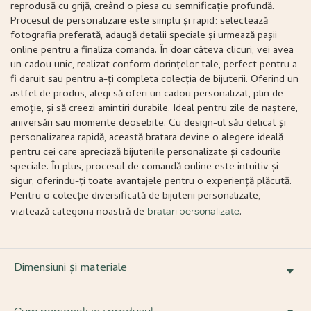
reprodusă cu grijă, creând o piesa cu semnificație profundă.
Procesul de personalizare este simplu și rapid: selectează
fotografia preferată, adaugă detalii speciale și urmează pașii
online pentru a finaliza comanda. În doar câteva clicuri, vei avea
un cadou unic, realizat conform dorințelor tale, perfect pentru a
fi daruit sau pentru a-ți completa colecția de bijuterii. Oferind un
astfel de produs, alegi să oferi un cadou personalizat, plin de
emoție, și să creezi amintiri durabile. Ideal pentru zile de naștere,
aniversări sau momente deosebite. Cu design-ul său delicat și
personalizarea rapidă, această bratara devine o alegere ideală
pentru cei care apreciază bijuteriile personalizate și cadourile
speciale. În plus, procesul de comandă online este intuitiv și
sigur, oferindu-ți toate avantajele pentru o experiență plăcută.
Pentru o colecție diversificată de bijuterii personalizate,
vizitează categoria noastră de
.
bratari personalizate
Dimensiuni și materiale