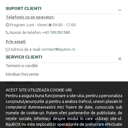
O metodă simplă este să înfășori o ață în jurul degetului sau la baza
SUPORT CLIENTI
Am o cerere specială sau o altă întrebare. Cum vă contactez?
+
gâtului, să marchezi punctul unde se suprapune, apoi să măsori
Telefonic cu un operator:
lungimea obținută cu o riglă.
Suntem aici pentru tine! Ne poți contacta telefonic la 0371 230 499, prin
Program: Luni - Vineri
09:00 - 17:00
WhatsApp la +40 770 921 356 sau prin email la
contact@bijubox.ro
.
Număr de telefon:
+40 765 250 585
Prin email:
Adresă de e-mail:
contact@bijubox.ro
SERVICII CLIENTI
Termeni si conditii
Intrebari frecvente
Politica cookies
ACEST SITE UTILIZEAZĂ COOKIE-URI:
Retururi
Pentru a asigura buna funcționare a site-ului, pentru a personaliza
Anulare comanda
conținutul/anunțurile și pentru a analiza traficul, uneori plasăm în
computerul dumneavoastră mici fișiere de date, cunoscute sub
Garantia produselor vandute de BijuBOX
numele de cookie-uri. Putem oferi partenerilor de publicitate, de
rețele sociale, informații despre modul în care utilizați site-ul.
BijuBOX nu este implicată în operațiunile de prelucrare efectuate