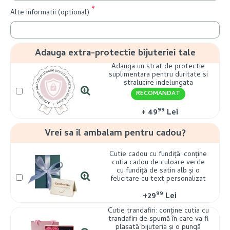
Alte informatii (optional)
Adauga extra-protectie bijuteriei tale
Adauga un strat de protectie
suplimentara pentru duritate si
stralucire indelungata
RECOMANDAT
99
+
49
Lei
Vrei sa il ambalam pentru cadou?
Cutie cadou cu fundiță: conține
cutia cadou de culoare verde
cu fundiță de satin alb și o
felicitare cu text personalizat
99
+
29
Lei
Cutie trandafiri: conține cutia cu
trandafiri de spumă în care va fi
plasată bijuteria și o pungă