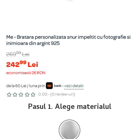
Me - Bratara personalizata snur impeltit cu fotografie si
inimioara din argint 925
99
269
Lei
99
242
Lei
economisești 26 RON
de la 60 Lei / luna prin
-
vezi detalii
0.00 - (0 review-uri)
Pasul 1. Alege materialul