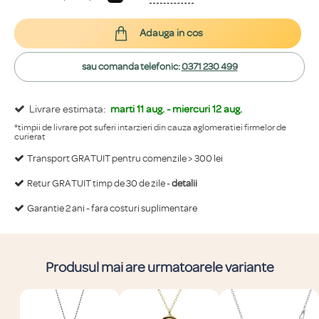
Adauga in cos
sau comanda telefonic:
0371 230 499
Livrare estimata:
marti 11 aug. - miercuri 12 aug.
*timpii de livrare pot suferi intarzieri din cauza aglomeratiei firmelor de
curierat
Transport GRATUIT pentru comenzile > 300 lei
Retur GRATUIT timp de 30 de zile -
detalii
Garantie 2 ani - fara costuri suplimentare
Produsul mai are urmatoarele variante