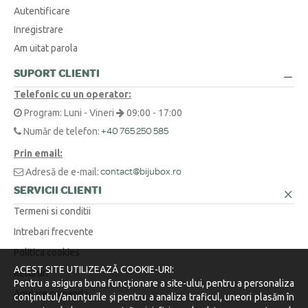
produsele personalizate. Satisfacția ta este tot ce contează. Noi
DIVERSE
Autentificare
trimitem curierul să ridice coletul, fără niciun cost pentru tine.
Inregistrare
Cum aflu mărimea corectă pentru un inel sau un lanț?
+
Am uitat parola
O metodă simplă este să înfășori o ață în jurul degetului sau la baza
SUPORT CLIENTI
Am o cerere specială sau o altă întrebare. Cum vă contactez?
+
gâtului, să marchezi punctul unde se suprapune, apoi să măsori
Telefonic cu un operator:
lungimea obținută cu o riglă.
Suntem aici pentru tine! Ne poți contacta telefonic la 0371 230 499, prin
Program: Luni - Vineri
09:00 - 17:00
WhatsApp la +40 770 921 356 sau prin email la
contact@bijubox.ro
.
Număr de telefon:
+40 765 250 585
Prin email:
Adresă de e-mail:
contact@bijubox.ro
SERVICII CLIENTI
Termeni si conditii
Intrebari frecvente
Politica cookies
ACEST SITE UTILIZEAZĂ COOKIE-URI:
Retururi
Pentru a asigura buna funcționare a site-ului, pentru a personaliza
Anulare comanda
conținutul/anunțurile și pentru a analiza traficul, uneori plasăm în