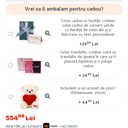
Vrei sa il ambalam pentru cadou?
Cutie cadou cu fundiță: conține
cutia cadou de culoare verde
cu fundiță de satin alb și o
felicitare cu text personalizat
99
+
29
Lei
Cutie trandafiri: conține cutia cu
trandafiri de spumă în care va fi
plasată bijuteria și o pungă
cadou
99
+
34
Lei
Includem si un ursulet de plus?
(Dimensiune: 20cm)
99
+
44
Lei
99
554
Lei
de la 138 Lei / luna prin
-
vezi detalii