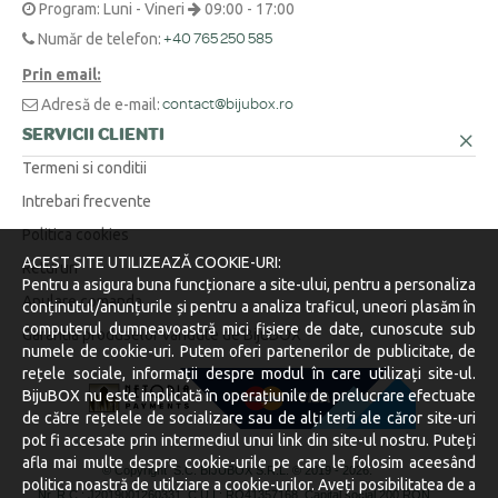
Program: Luni - Vineri
09:00 - 17:00
Număr de telefon:
+40 765 250 585
Prin email:
Adresă de e-mail:
contact@bijubox.ro
SERVICII CLIENTI
Termeni si conditii
Intrebari frecvente
Politica cookies
ACEST SITE UTILIZEAZĂ COOKIE-URI:
Retururi
Pentru a asigura buna funcționare a site-ului, pentru a personaliza
Anulare comanda
conținutul/anunțurile și pentru a analiza traficul, uneori plasăm în
computerul dumneavoastră mici fișiere de date, cunoscute sub
Garantia produselor vandute de BijuBOX
numele de cookie-uri. Putem oferi partenerilor de publicitate, de
rețele sociale, informații despre modul în care utilizați site-ul.
BijuBOX nu este implicată în operațiunile de prelucrare efectuate
de către rețelele de socializare sau de alți terti ale căror site-uri
pot fi accesate prin intermediul unui link din site-ul nostru. Puteți
afla mai multe despre cookie-urile pe care le folosim aceesând
© Copyright S.C. BIJUBOX S.R.L. © 2019 -
2026.
politica noastră de utilziare a cookie-urilor. Aveți posibilitatea de a
Nr. R.C.: J2019001260331, C.U.I.: RO41357168, Capital social 200 RON.