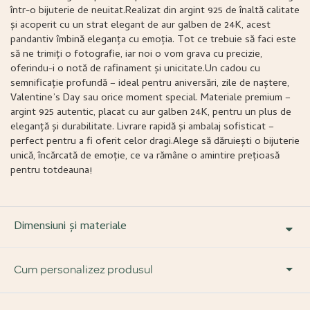
într-o bijuterie de neuitat.Realizat din argint 925 de înaltă calitate
și acoperit cu un strat elegant de aur galben de 24K, acest
pandantiv îmbină eleganța cu emoția. Tot ce trebuie să faci este
să ne trimiți o fotografie, iar noi o vom grava cu precizie,
oferindu-i o notă de rafinament și unicitate.Un cadou cu
semnificație profundă – ideal pentru aniversări, zile de naștere,
Valentine’s Day sau orice moment special. Materiale premium –
argint 925 autentic, placat cu aur galben 24K, pentru un plus de
eleganță și durabilitate. Livrare rapidă și ambalaj sofisticat –
perfect pentru a fi oferit celor dragi.Alege să dăruiești o bijuterie
unică, încărcată de emoție, ce va rămâne o amintire prețioasă
pentru totdeauna!
Dimensiuni și materiale
Cum personalizez produsul