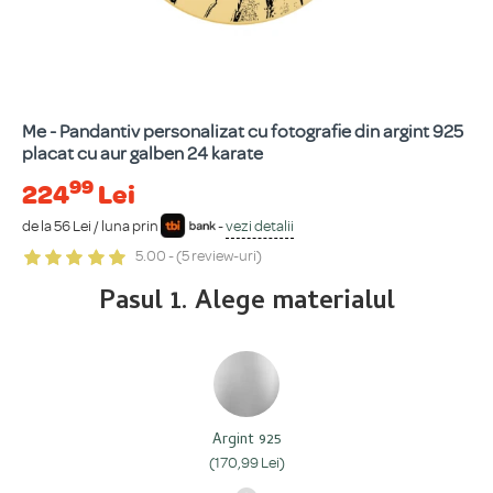
Me - Pandantiv personalizat cu fotografie din argint 925
placat cu aur galben 24 karate
99
224
Lei
de la 56 Lei / luna prin
-
vezi detalii
5.00 - (5 review-uri)
Pasul 1. Alege materialul
Argint 925
(170,99 Lei)