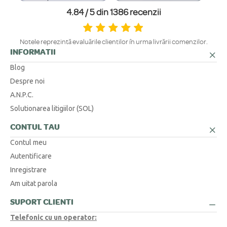
lungimea obținută cu o riglă.
4.84 / 5 din 1386 recenzii
Suntem aici pentru tine! Ne poți contacta telefonic la 0371 230 499, prin
WhatsApp la +40 770 921 356 sau prin email la
contact@bijubox.ro
.
Notele reprezintă evaluările clienților în urma livrării comenzilor.
INFORMATII
Blog
Despre noi
A.N.P.C.
Solutionarea litigiilor (SOL)
CONTUL TAU
Contul meu
Autentificare
Inregistrare
Am uitat parola
SUPORT CLIENTI
Telefonic cu un operator: