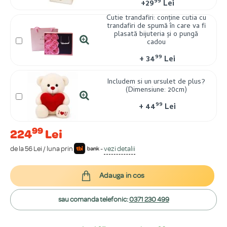
99
+
29
Lei
Cutie trandafiri: conține cutia cu
trandafiri de spumă în care va fi
plasată bijuteria și o pungă
cadou
99
+
34
Lei
Includem si un ursulet de plus?
(Dimensiune: 20cm)
99
+
44
Lei
99
224
Lei
de la 56 Lei / luna prin
-
vezi detalii
Adauga in cos
sau comanda telefonic:
0371 230 499