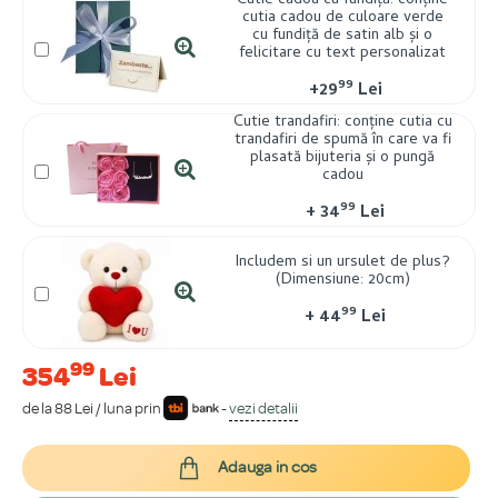
Cutie cadou cu fundiță: conține
cutia cadou de culoare verde
cu fundiță de satin alb și o
felicitare cu text personalizat
99
+
29
Lei
Cutie trandafiri: conține cutia cu
trandafiri de spumă în care va fi
plasată bijuteria și o pungă
cadou
99
+
34
Lei
Includem si un ursulet de plus?
(Dimensiune: 20cm)
99
+
44
Lei
99
354
Lei
de la 88 Lei / luna prin
-
vezi detalii
Adauga in cos