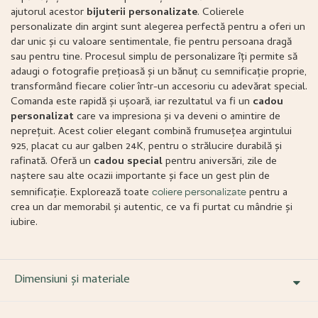
ajutorul acestor
bijuterii personalizate
. Colierele
personalizate din argint sunt alegerea perfectă pentru a oferi un
dar unic și cu valoare sentimentale, fie pentru persoana dragă
sau pentru tine. Procesul simplu de personalizare îți permite să
adaugi o fotografie prețioasă și un bănuț cu semnificație proprie,
transformând fiecare colier într-un accesoriu cu adevărat special.
Comanda este rapidă și ușoară, iar rezultatul va fi un
cadou
personalizat
care va impresiona și va deveni o amintire de
neprețuit. Acest colier elegant combină frumusețea argintului
925, placat cu aur galben 24K, pentru o strălucire durabilă și
rafinată. Oferă un
cadou special
pentru aniversări, zile de
naștere sau alte ocazii importante și face un gest plin de
semnificație. Explorează toate
pentru a
coliere personalizate
crea un dar memorabil și autentic, ce va fi purtat cu mândrie și
iubire.
Dimensiuni și materiale