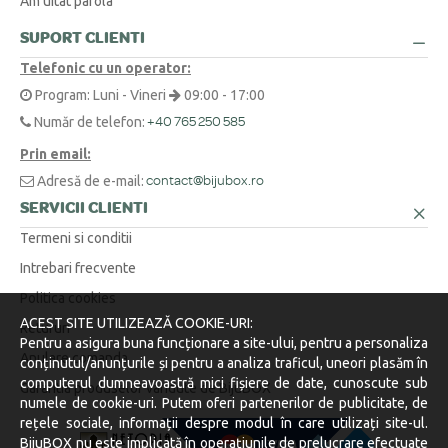
Am uitat parola
O metodă simplă este să înfășori o ață în jurul degetului sau la baza
SUPORT CLIENTI
Am o cerere specială sau o altă întrebare. Cum vă contactez?
+
gâtului, să marchezi punctul unde se suprapune, apoi să măsori
Telefonic cu un operator:
lungimea obținută cu o riglă.
Suntem aici pentru tine! Ne poți contacta telefonic la 0371 230 499, prin
Program: Luni - Vineri
09:00 - 17:00
WhatsApp la +40 770 921 356 sau prin email la
contact@bijubox.ro
.
Număr de telefon:
+40 765 250 585
Prin email:
Adresă de e-mail:
contact@bijubox.ro
SERVICII CLIENTI
Termeni si conditii
Intrebari frecvente
Politica cookies
ACEST SITE UTILIZEAZĂ COOKIE-URI:
Retururi
Pentru a asigura buna funcționare a site-ului, pentru a personaliza
Anulare comanda
conținutul/anunțurile și pentru a analiza traficul, uneori plasăm în
computerul dumneavoastră mici fișiere de date, cunoscute sub
Garantia produselor vandute de BijuBOX
numele de cookie-uri. Putem oferi partenerilor de publicitate, de
rețele sociale, informații despre modul în care utilizați site-ul.
BijuBOX nu este implicată în operațiunile de prelucrare efectuate