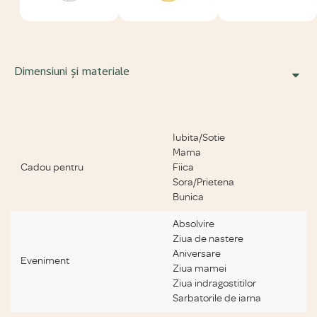
Dimensiuni și materiale
Specificatii bijuterii
Iubita/Sotie
Mama
Cadou pentru
Fiica
Sora/Prietena
Bunica
Absolvire
Ziua de nastere
Aniversare
Eveniment
Ziua mamei
Ziua indragostitilor
Sarbatorile de iarna