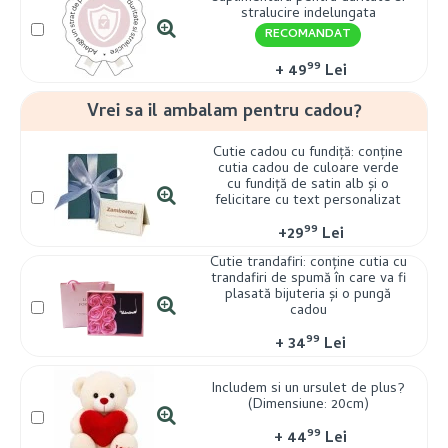
stralucire indelungata
RECOMANDAT
99
+
49
Lei
Vrei sa il ambalam pentru cadou?
Cutie cadou cu fundiță: conține
cutia cadou de culoare verde
cu fundiță de satin alb și o
felicitare cu text personalizat
99
+
29
Lei
Cutie trandafiri: conține cutia cu
trandafiri de spumă în care va fi
plasată bijuteria și o pungă
cadou
99
+
34
Lei
Includem si un ursulet de plus?
(Dimensiune: 20cm)
99
+
44
Lei