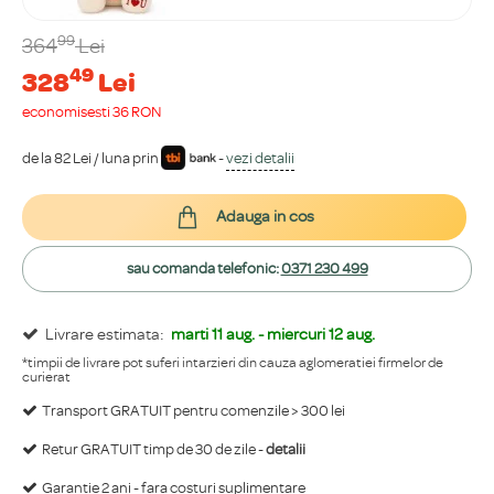
99
364
Lei
49
328
Lei
economisești 36 RON
de la 82 Lei / luna prin
-
vezi detalii
Adauga in cos
sau comanda telefonic:
0371 230 499
Livrare estimata:
marti 11 aug. - miercuri 12 aug.
*timpii de livrare pot suferi intarzieri din cauza aglomeratiei firmelor de
curierat
Transport GRATUIT pentru comenzile > 300 lei
Retur GRATUIT timp de 30 de zile -
detalii
Garantie 2 ani - fara costuri suplimentare