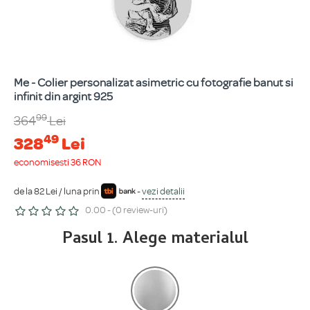
Me - Colier personalizat asimetric cu fotografie banut si
infinit din argint 925
99
364
Lei
49
328
Lei
economisești 36 RON
de la 82 Lei / luna prin
-
vezi detalii
0.00 - (0 review-uri)
Pasul 1. Alege materialul