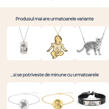
Produsul mai are urmatoarele variante
...si se potriveste de minune cu urmatoarele