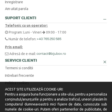
Inregistrare
Cum aflu mărimea corectă pentru un inel sau un lanț?
+
Am uitat parola
O metodă simplă este să înfășori o ață în jurul degetului sau la baza
SUPORT CLIENTI
Am o cerere specială sau o altă întrebare. Cum vă contactez?
+
gâtului, să marchezi punctul unde se suprapune, apoi să măsori
Telefonic cu un operator:
lungimea obținută cu o riglă.
Suntem aici pentru tine! Ne poți contacta telefonic la 0371 230 499, prin
Program: Luni - Vineri
09:00 - 17:00
WhatsApp la +40 770 921 356 sau prin email la
contact@bijubox.ro
.
Număr de telefon:
+40 765 250 585
Prin email:
Adresă de e-mail:
contact@bijubox.ro
SERVICII CLIENTI
Termeni si conditii
Intrebari frecvente
Politica cookies
ACEST SITE UTILIZEAZĂ COOKIE-URI:
Retururi
Pentru a asigura buna funcționare a site-ului, pentru a personaliza
Anulare comanda
conținutul/anunțurile și pentru a analiza traficul, uneori plasăm în
computerul dumneavoastră mici fișiere de date, cunoscute sub
Garantia produselor vandute de BijuBOX
numele de cookie-uri. Putem oferi partenerilor de publicitate, de