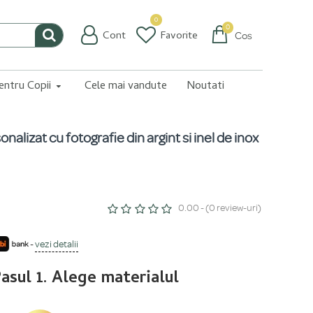
0
0
Cont
Favorite
Coș
pentru Copii
Cele mai vandute
Noutati
nalizat cu fotografie din argint si inel de inox
0.00 - (0 review-uri)
-
vezi detalii
asul 1. Alege materialul