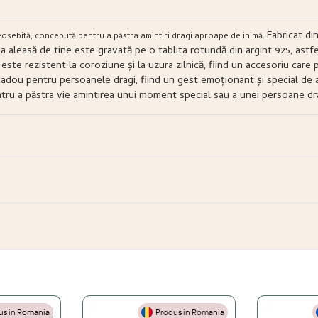
Fabricat din
eosebită, concepută pentru a păstra amintiri dragi aproape de inimă.
ia aleasă de tine este gravată pe o tablita rotundă din argint 925, astf
este rezistent la coroziune și la uzura zilnică, fiind un accesoriu care 
cadou pentru persoanele dragi, fiind un gest emoționant și special de a
tru a păstra vie amintirea unui moment special sau a unei persoane dra
s in Romania
Produs in Romania