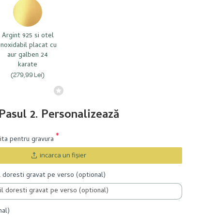
Argint 925 si otel
inoxidabil placat cu
aur galben 24
karate
(279,99 Lei)
Pasul 2. Personalizează
rita pentru gravura
incarca un fişier
l doresti gravat pe verso (optional)
nal)