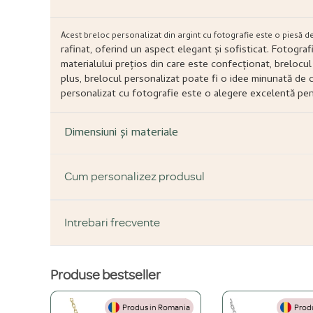
Acest breloc personalizat din argint cu fotografie este o piesă d
rafinat, oferind un aspect elegant și sofisticat. Fotograf
materialului prețios din care este confecționat, brelocul 
plus, brelocul personalizat poate fi o idee minunată de 
personalizat cu fotografie este o alegere excelentă pen
Dimensiuni și materiale
Cum personalizez produsul
Pasul 1:
Intrebari frecvente
Alege forma și tipul de bijuterie dorită.
Pasul 2:
Alege ce vrei să fie inscripționat pe bijuterie.
Pasul 3:
Alege mărimea potrivită pentru bijuterie.
Produse bestseller
DESPRE PRODUS ȘI MATERIALE
Pasul 4:
Alege cutiuța cadou sau alte produse opționale.
Produs in Romania
Produ