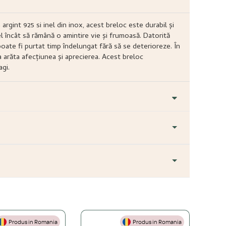
 argint 925 si inel din inox, acest breloc este durabil și
el încât să rămână o amintire vie și frumoasă. Datorită
poate fi purtat timp îndelungat fără să se deterioreze. În
 arăta afecțiunea și aprecierea. Acest breloc
gi.
Produs in Romania
Produs in Romania