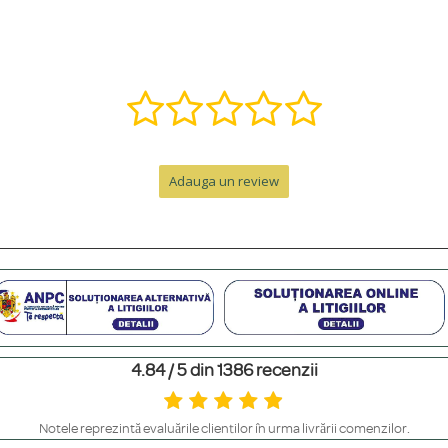
ă într-o bijuterie specială. Contactează-ne pe WhatsApp la +40 770 921 356 s
nzii, la care se adaugă timpul de livrare.
Adauga un review
e de peste 300 RON. Pentru comenzi sub 300 RON, costul este de 12.99 RON 
personalizat. Pentru un cadou memorabil, poți adăuga o cutie premium cu felicit
4.84 / 5 din 1386 recenzii
m să le ferești de contactul direct cu parfumuri sau creme, să le scoți înainte 
Notele reprezintă evaluările clienților în urma livrării comenzilor.