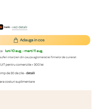
-
vezi detalii
Adauga in cos
ta:
luni 10 aug. - marti 11 aug.
 suferi intarzieri din cauza aglomeratiei firmelor de curierat
IT pentru comenzile > 300 lei
mp de 30 de zile -
detalii
fara costuri suplimentare