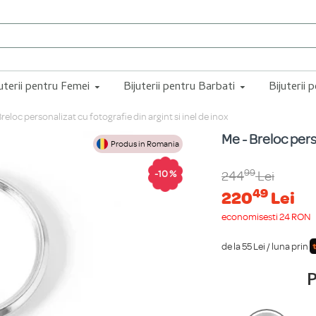
juterii pentru Femei
Bijuterii pentru Barbati
Bijuterii 
Breloc personalizat cu fotografie din argint si inel de inox
Me - Breloc perso
Produs in Romania
99
-10 %
244
Lei
49
220
Lei
economisești 24 RON
de la 55 Lei / luna prin
P