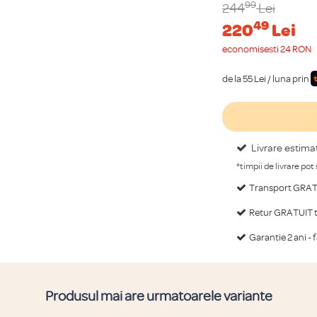
99
244
Lei
49
220
Lei
economisești 24 RON
de la 55 Lei / luna prin
Livrare estima
*timpii de livrare pot
Transport GRATU
Retur GRATUIT ti
Garantie 2 ani - 
Produsul mai are urmatoarele variante