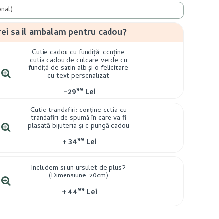
rei sa il ambalam pentru cadou?
Cutie cadou cu fundiță: conține
cutia cadou de culoare verde cu
fundiță de satin alb și o felicitare
cu text personalizat
99
+
29
Lei
Cutie trandafiri: conține cutia cu
trandafiri de spumă în care va fi
plasată bijuteria și o pungă cadou
99
+
34
Lei
Includem si un ursulet de plus?
(Dimensiune: 20cm)
99
+
44
Lei