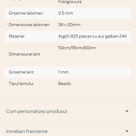
Fotogravura
Grosime talisman
0.5 mm
Dimensiune talisman
38 x 20mm
Material
Argint 925 placat cu aur galben 24K
50cm/55cm/60cm
Dimensiune lant
Grosime lant
1 mm
Tipul lantului
Beads
Cum personalizez produsul
Pasul 1:
Intrebari frecvente
Alege forma și tipul de bijuterie dorită.