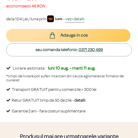
economisești 46 RON
de la 104 Lei / luna prin
-
vezi detalii
Adauga in cos
sau comanda telefonic:
0371 230 499
Livrare estimata:
luni 10 aug. - marti 11 aug.
*timpii de livrare pot suferi intarzieri din cauza aglomeratiei firmelor de
curierat
Transport GRATUIT pentru comenzile > 300 lei
Retur GRATUIT timp de 30 de zile -
detalii
Garantie 2 ani - fara costuri suplimentare
Produsul mai are urmatoarele variante