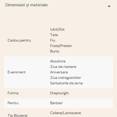
Dimensiuni și materiale
Specificatii bijuterii
Iubit/Sot
Tata
Cadou pentru
Fiu
Frate/Prieten
Bunic
Absolvire
Ziua de nastere
Eveniment
Aniversare
Ziua indragostitilor
Sarbatorile de iarna
Forma
Dreptunghi
Pentru
Barbati
Coliere/Lantisoare
Tip Bijuterie