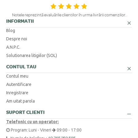
Suntem aici pentru tine! Ne poți contacta telefonic la 0371 230 499, prin
WhatsApp la +40 770 921 356 sau prin email la
contact@bijubox.ro
.
Notele reprezintă evaluările clienților în urma livrării comenzilor.
INFORMATII
Blog
Despre noi
A.N.P.C.
Solutionarea litigiilor (SOL)
CONTUL TAU
Contul meu
Autentificare
Inregistrare
Am uitat parola
SUPORT CLIENTI
Telefonic cu un operator:
Program: Luni - Vineri
09:00 - 17:00