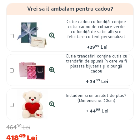
Vrei sa il ambalam pentru cadou?
Cutie cadou cu fundiță: conține
cutia cadou de culoare verde
cu fundiță de satin alb și o
felicitare cu text personalizat
99
+
29
Lei
Cutie trandafiri: conține cutia cu
trandafiri de spumă în care va fi
plasată bijuteria și o pungă
cadou
99
+
34
Lei
Includem si un ursulet de plus?
(Dimensiune: 20cm)
99
+
44
Lei
99
464
Lei
49
418
Lei