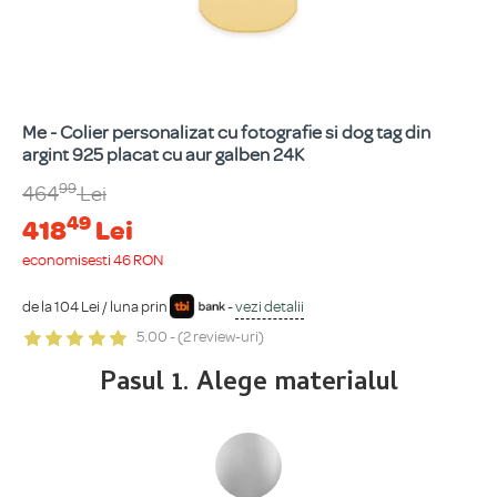
Me - Colier personalizat cu fotografie si dog tag din
argint 925 placat cu aur galben 24K
99
464
Lei
49
418
Lei
economisești 46 RON
de la 104 Lei / luna prin
-
vezi detalii
5.00 - (2 review-uri)
Pasul 1. Alege materialul