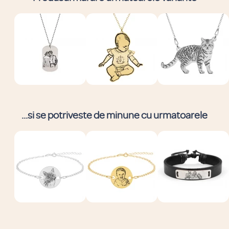
...si se potriveste de minune cu urmatoarele