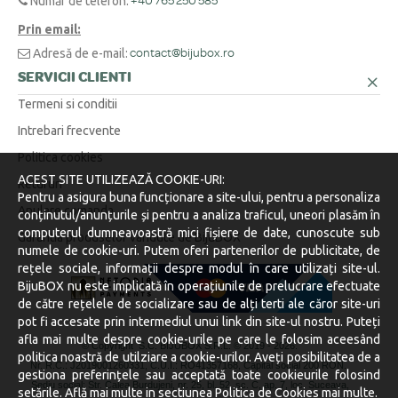
Număr de telefon:
+40 765 250 585
Prin email:
Adresă de e-mail:
contact@bijubox.ro
SERVICII CLIENTI
Termeni si conditii
Intrebari frecvente
Politica cookies
ACEST SITE UTILIZEAZĂ COOKIE-URI:
Retururi
Pentru a asigura buna funcționare a site-ului, pentru a personaliza
Anulare comanda
conținutul/anunțurile și pentru a analiza traficul, uneori plasăm în
computerul dumneavoastră mici fișiere de date, cunoscute sub
Garantia produselor vandute de BijuBOX
numele de cookie-uri. Putem oferi partenerilor de publicitate, de
rețele sociale, informații despre modul în care utilizați site-ul.
BijuBOX nu este implicată în operațiunile de prelucrare efectuate
de către rețelele de socializare sau de alți terti ale căror site-uri
pot fi accesate prin intermediul unui link din site-ul nostru. Puteți
afla mai multe despre cookie-urile pe care le folosim aceesând
© Copyright S.C. BIJUBOX S.R.L. © 2019 -
2026.
politica noastră de utilziare a cookie-urilor. Aveți posibilitatea de a
Nr. R.C.: J2019001260331, C.U.I.: RO41357168, Capital social 200 RON.
gestiona preferințele sau acceptată toate cookieurile folosind
Sediu social: Str. Calea Burdujeni, nr. 25, bl. 52, sc. C, ap. 7, loc. Suceava,
setările. Află mai multe in sectiunea
Politica de Cookies
mai multe.